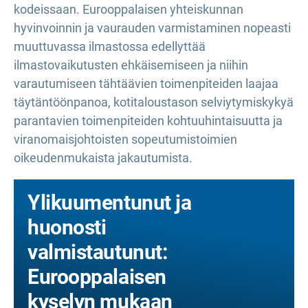
kodeissaan. Eurooppalaisen yhteiskunnan
hyvinvoinnin ja vaurauden varmistaminen nopeasti
muuttuvassa ilmastossa edellyttää
ilmastovaikutusten ehkäisemiseen ja niihin
varautumiseen tähtäävien toimenpiteiden laajaa
täytäntöönpanoa, kotitaloustason selviytymiskykyä
parantavien toimenpiteiden kohtuuhintaisuutta ja
viranomaisjohtoisten sopeutumistoimien
oikeudenmukaista jakautumista.
Ylikuumentunut ja
huonosti
valmistautunut:
Eurooppalaisen
kyselyn mukaan