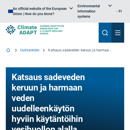
Environmental
An official website of the European
information
FI
Union | How do you know?
systems
Uutisarkisto
Katsaus sadeveden keruun ja harmaan veden uudelleenkäytön hyviin käytäntöihin vesihuollon alalla
Katsaus sadeveden
keruun ja harmaan
veden
uudelleenkäytön
hyviin käytäntöihin
vesihuollon alalla