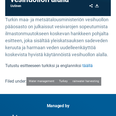
Share
Download
Uutinen
Turkin maa- ja metsätalousministeriön vesihuollon
pääosasto on julkaissut vesivarojen sopeutumista
ilmastonmuutokseen koskevan hankkeen pohjalta
esitteen, joka sisältää yleiskatsauksen sadeveden
keruuta ja harmaan veden uudelleenkäyttöä
koskevista hyvistä käytännöistä vesihuollon alalla.
Tutustu esitteeseen turkiksi ja englanniksi
täällä
Filed under:
Water management
Turkey
rainwater harvesting
Managed by