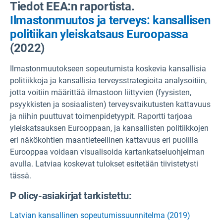
Tiedot EEA:n raportista.
Ilmastonmuutos ja terveys: kansallisen
politiikan yleiskatsaus Euroopassa
(2022)
Ilmastonmuutokseen sopeutumista koskevia kansallisia
politiikkoja ja kansallisia terveysstrategioita analysoitiin,
jotta voitiin määrittää ilmastoon liittyvien (fyysisten,
psyykkisten ja sosiaalisten) terveysvaikutusten kattavuus
ja niihin puuttuvat toimenpidetyypit. Raportti tarjoaa
yleiskatsauksen Eurooppaan, ja kansallisten politiikkojen
eri näkökohtien maantieteellinen kattavuus eri puolilla
Eurooppaa voidaan visualisoida kartankatseluohjelman
avulla. Latviaa koskevat tulokset esitetään tiivistetysti
tässä.
P
olicy-asiakirjat tarkistettu:
Latvian kansallinen sopeutumissuunnitelma (2019)