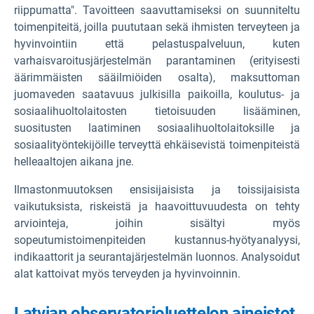
riippumatta". Tavoitteen saavuttamiseksi on suunniteltu
toimenpiteitä, joilla puututaan sekä ihmisten terveyteen ja
hyvinvointiin että pelastuspalveluun, kuten
varhaisvaroitusjärjestelmän parantaminen (erityisesti
äärimmäisten sääilmiöiden osalta), maksuttoman
juomaveden saatavuus julkisilla paikoilla, koulutus- ja
sosiaalihuoltolaitosten tietoisuuden lisääminen,
suositusten laatiminen sosiaalihuoltolaitoksille ja
sosiaalityöntekijöille terveyttä ehkäisevistä toimenpiteistä
helleaaltojen aikana jne.
Ilmastonmuutoksen ensisijaisista ja toissijaisista
vaikutuksista, riskeistä ja haavoittuvuudesta on tehty
arviointeja, joihin sisältyi myös
sopeutumistoimenpiteiden kustannus-hyötyanalyysi,
indikaattorit ja seurantajärjestelmän luonnos. Analysoidut
alat kattoivat myös terveyden ja hyvinvoinnin.
Latvian observatorioluettelon aineistot