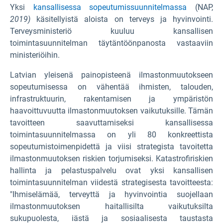
Yksi
kansallisessa sopeutumissuunnitelmassa
(NAP,
2019)
käsitellyistä aloista on terveys ja hyvinvointi.
Terveysministeriö kuuluu kansallisen
toimintasuunnitelman täytäntöönpanosta vastaaviin
ministeriöihin.
Latvian yleisenä painopisteenä ilmastonmuutokseen
sopeutumisessa on vähentää ihmisten, talouden,
infrastruktuurin, rakentamisen ja ympäristön
haavoittuvuutta ilmastonmuutoksen vaikutuksille. Tämän
tavoitteen saavuttamiseksi kansallisessa
toimintasuunnitelmassa on yli 80 konkreettista
sopeutumistoimenpidettä ja viisi strategista tavoitetta
ilmastonmuutoksen riskien torjumiseksi. Katastrofiriskien
hallinta ja pelastuspalvelu ovat yksi kansallisen
toimintasuunnitelman viidestä strategisesta tavoitteesta:
"Ihmiselämää, terveyttä ja hyvinvointia suojellaan
ilmastonmuutoksen haitallisilta vaikutuksilta
sukupuolesta, iästä ja sosiaalisesta taustasta