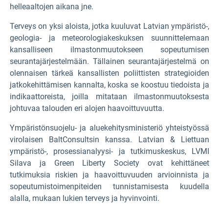
helleaaltojen aikana jne.
Terveys on yksi aloista, jotka kuuluvat Latvian ympäristö-,
geologia- ja meteorologiakeskuksen suunnittelemaan
kansalliseen ilmastonmuutokseen sopeutumisen
seurantajärjestelmään. Tällainen seurantajärjestelmä on
olennaisen tärkeä kansallisten poliittisten strategioiden
jatkokehittämisen kannalta, koska se koostuu tiedoista ja
indikaattoreista, joilla mitataan ilmastonmuutoksesta
johtuvaa talouden eri alojen haavoittuvuutta.
Ympäristönsuojelu- ja aluekehitysministeriö yhteistyössä
virolaisen BaltConsultsin kanssa. Latvian & Liettuan
ympäristö-, prosessianalyysi- ja tutkimuskeskus, LVMI
Silava ja Green Liberty Society ovat kehittäneet
tutkimuksia riskien ja haavoittuvuuden arvioinnista ja
sopeutumistoimenpiteiden tunnistamisesta kuudella
alalla, mukaan lukien terveys ja hyvinvointi.