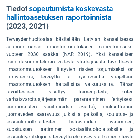
Tiedot
sopeutumista koskevasta
hallintoasetuksen raportoinnista
(2023, 2021)
Terveydenhuoltoalaa käsitellään Latvian kansallisessa
suunnitelmassa ilmastonmuutokseen sopeutumiseksi
vuoteen 2030 saakka (NAP, 2019). Yksi kansallisen
toimintasuunnitelman viidestä strategisesta tavoitteesta
ilmastonmuutokseen liittyvien riskien torjumiseksi on
Ihmishenkiä, terveyttä ja hyvinvointia suojellaan
ilmastonmuutoksen haitallisilta vaikutuksilta. Tähän
tavoitteeseen sisältyy toimenpiteitä, kuten
varhaisvaroitusjärjestelmän parantaminen (erityisesti
äärimmäisten sääilmiöiden osalta), maksuttoman
juomaveden saatavuus julkisilla paikoilla, koulutus- ja
sosiaalihuoltolaitosten tietoisuuden lisääminen,
suositusten laatiminen sosiaalihuoltolaitoksille ja
sosiaalityöntekijöille terveyttä ehkäisevistä toimenpiteistä