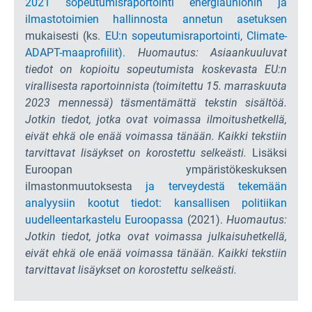
2021 sopeutumisraportointi energiaunionin ja
ilmastotoimien hallinnosta annetun asetuksen
mukaisesti
(ks.
EU:n sopeutumisraportointi,
Climate-
ADAPT-maaprofiilit).
Huomautus: Asiaankuuluvat
tiedot on kopioitu sopeutumista koskevasta EU:n
virallisesta raportoinnista (toimitettu 15. marraskuuta
2023 mennessä) täsmentämättä tekstin sisältöä.
Jotkin tiedot, jotka ovat voimassa ilmoitushetkellä,
eivät ehkä ole enää voimassa tänään. Kaikki tekstiin
tarvittavat lisäykset on korostettu selkeästi.
Lisäksi
Euroopan ympäristökeskuksen
ilmastonmuutoksesta
ja terveydestä tekemään
analyysiin kootut tiedot: kansallisen politiikan
uudelleentarkastelu Euroopassa
(2021).
Huomautus:
Jotkin tiedot, jotka ovat voimassa julkaisuhetkellä,
eivät ehkä ole enää voimassa tänään. Kaikki tekstiin
tarvittavat lisäykset on korostettu selkeästi.