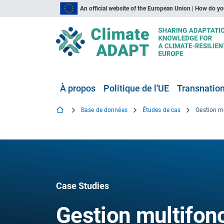
An official website of the European Union | How do y
À propos
Politique de l'UE
Transnationa
Base de données
Études de cas
Case Studies
Gestion multifonc