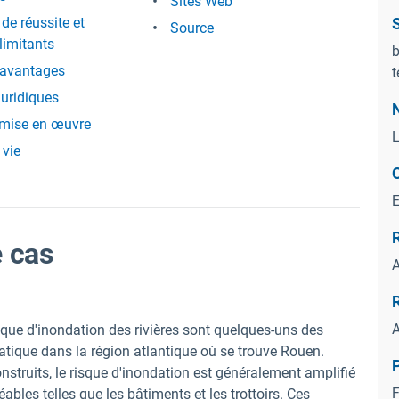
Sites Web
de réussite et
S
Source
limitants
b
 avantages
t
juridiques
 mise en œuvre
L
 vie
e cas
A
A
isque d'inondation des rivières sont quelques-uns des
ique dans la région atlantique où se trouve Rouen.
P
truits, le risque d'inondation est généralement amplifié
F
les telles que les bâtiments et les trottoirs. Ces