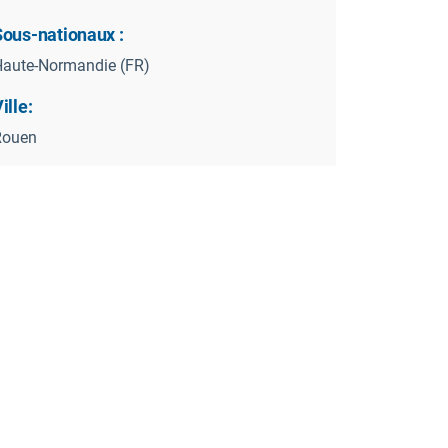
Sous-nationaux :
aute-Normandie (FR)
ille:
Rouen