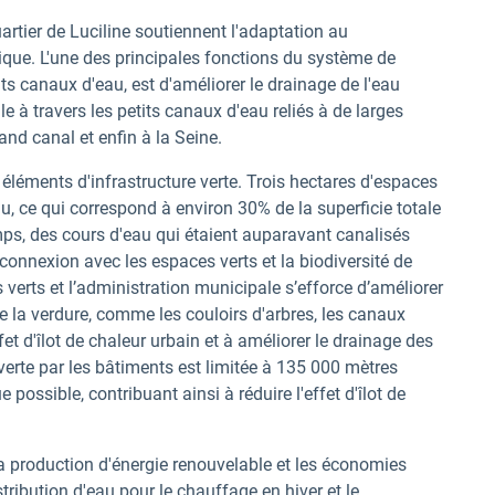
rtier de Luciline soutiennent l'adaptation au
tique. L'une des principales fonctions du système de
ts canaux d'eau, est d'améliorer le drainage de l'eau
le à travers les petits canaux d'eau reliés à de larges
and canal et enfin à la Seine.
léments d'infrastructure verte. Trois hectares d'espaces
au, ce qui correspond à environ 30% de la superficie totale
mps, des cours d'eau qui étaient auparavant canalisés
 connexion avec les espaces verts et la biodiversité de
 verts et l’administration municipale s’efforce d’améliorer
e la verdure, comme les couloirs d'arbres, les canaux
effet d'îlot de chaleur urbain et à améliorer le drainage des
uverte par les bâtiments est limitée à 135 000 mètres
 possible, contribuant ainsi à réduire l'effet d'îlot de
la production d'énergie renouvelable et les économies
stribution d'eau pour le chauffage en hiver et le