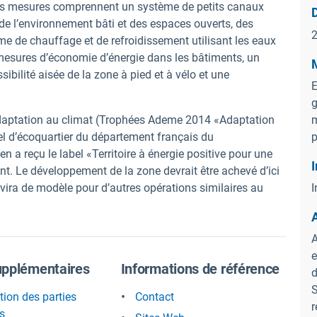
n. Les mesures comprennent un système de petits canaux
D
u de l’environnement bâti et des espaces ouverts, des
me de chauffage et de refroidissement utilisant les eaux
s mesures d’économie d’énergie dans les bâtiments, un
M
ibilité aisée de la zone à pied et à vélo et une
E
g
d’adaptation au climat (Trophées Ademe 2014 «Adaptation
m
iciel d’écoquartier du département français du
p
n a reçu le label «Territoire à énergie positive pour une
I
nt. Le développement de la zone devrait être achevé d’ici
rvira de modèle pour d’autres opérations similaires au
I
A
e
upplémentaires
Informations de référence
d
S
tion des parties
Contact
r
s