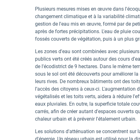
Plusieurs mesures mises en œuvre dans l'écoqua
changement climatique et à la variabilité clima
gestion de l'eau mis en œuvre, formé par de peti
après de fortes précipitations. L'eau de pluie cou
fossés couverts de végétation, puis à un plus gr
Les zones d'eau sont combinées avec plusieurs é
publics verts ont été créés autour des cours d'e
de l'écodistrict de 9 hectares. Dans le même te
sous le sol ont été découverts pour améliorer la
leurs rives. De nombreux bâtiments ont des toits
l’accès des citoyens à ceux-ci. L'augmentation d
végétalisés et les toits verts, aidera à réduire l'
eaux pluviales. En outre, la superficie totale co
carrés, afin de créer autant d'espaces ouverts que
chaleur urbain et à prévenir l'étalement urbain.
Les solutions d'atténuation se concentrent sur 
d'énergie. Un réseau urbain est utilisé pour la di