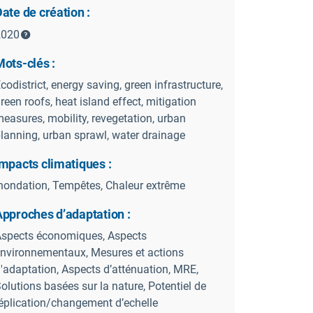
ate de création :
2020
ots-clés :
codistrict, energy saving, green infrastructure,
reen roofs, heat island effect, mitigation
easures, mobility, revegetation, urban
lanning, urban sprawl, water drainage
mpacts climatiques :
nondation, Tempêtes, Chaleur extrême
Approches d’adaptation :
spects économiques, Aspects
nvironnementaux, Mesures et actions
'adaptation, Aspects d’atténuation, MRE,
olutions basées sur la nature, Potentiel de
éplication/changement d’echelle