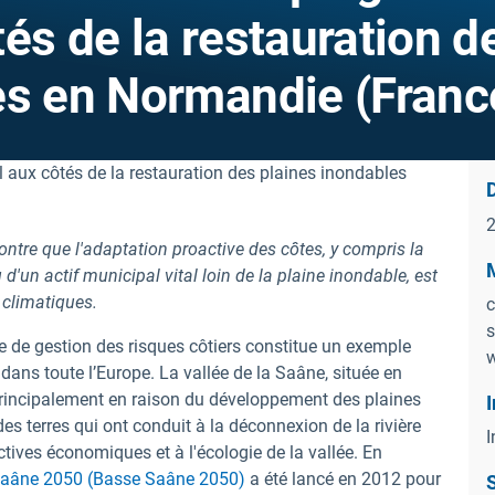
és de la restauration d
es en Normandie (Franc
D
ntre que l'adaptation proactive des côtes, y compris la
M
d'un actif municipal vital loin de la plaine inondable, est
s climatiques.
c
s
e de gestion des risques côtiers constitue un exemple
w
e dans toute l’Europe. La vallée de la Saâne, située en
principalement en raison du développement des plaines
I
des terres qui ont conduit à la déconnexion de la rivière
I
ctives économiques et à l'écologie de la vallée. En
de Saâne 2050 (Basse Saâne 2050)
a été lancé en 2012 pour
S