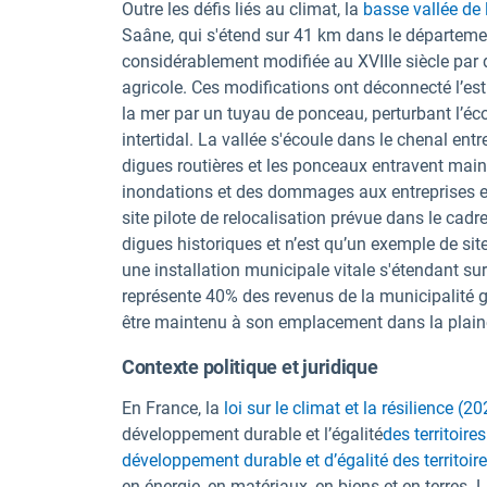
Outre les défis liés au climat, la
basse vallée de
Saâne, qui s'étend sur 41 km dans le départeme
considérablement modifiée au XVIIIe siècle par 
agricole. Ces modifications ont déconnecté l’estu
la mer par un tuyau de ponceau, perturbant l’écol
intertidal. La vallée s'écoule dans le chenal entr
digues routières et les ponceaux entravent main
inondations et des dommages aux entreprises et
site pilote de relocalisation prévue dans le cadr
digues historiques et n’est qu’un exemple de sit
une installation municipale vitale s'étendant su
représente 40% des revenus de la municipalité grâ
être maintenu à son emplacement dans la plaine
Contexte politique et juridique
En France, la
loi sur le climat et la résilience (2
développement durable et l’égalité
des territoi
développement durable et d’égalité des territoi
en énergie, en matériaux, en biens et en terres. La 