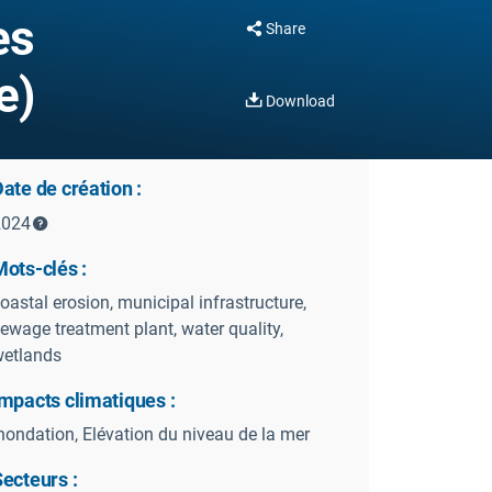
es
Share
e)
Download
ate de création :
2024
ots-clés :
oastal erosion, municipal infrastructure,
ewage treatment plant, water quality,
etlands
mpacts climatiques :
nondation, Elévation du niveau de la mer
ecteurs :