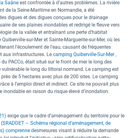
 la Saâne
est confrontée à d'autres problèmes. La rivière
nt de la Seine-Maritime en Normandie, a été
des digues et des digues conçues pour le drainage
aire de ses plaines inondables et redirigé le fleuve vers
ogie de la vallée et entraînant une perte d’habitat
e Quiberville-sur-Mer et Sainte-Marguerite-sur-Mer, où les
tenant l'écoulement de l'eau, causant de fréquentes
 aux infrastructures. Le
camping Quiberville-Sur-Mer ,
e du PACCo, était situé sur le front de mer le long des
e vulnérable le long du littoral normand. Le camping est
r près de 5 hectares avec plus de 200 sites. Le camping
ce à l'emploi direct et indirect. Ce site ne pouvait plus
 inondable en raison du risque élevé d'inondation.
021)
exige que le cadre d’aménagement du territoire pour le
res (SRADDET – Schéma régional d’aménagement, de
res) comprenne des
mesures visant à réduire la demande
loi introduit l'initiative «zéro artificialisation nette»