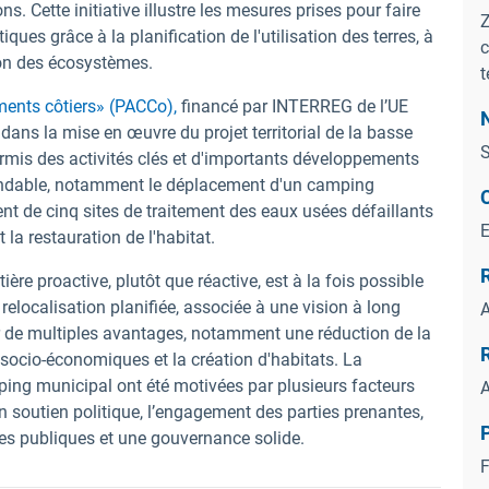
ns. Cette initiative illustre les mesures prises pour faire
Z
es grâce à la planification de l'utilisation des terres, à
c
on des écosystèmes.
t
ents côtiers» (PACCo),
financé par INTERREG de l’UE
l dans la mise en œuvre du projet territorial de la basse
S
rmis des activités clés et d'importants développements
inondable, notamment le déplacement d'un camping
nt de cinq sites de traitement des eaux usées défaillants
la restauration de l'habitat.
re proactive, plutôt que réactive, est à la fois possible
elocalisation planifiée, associée à une vision à long
A
r de multiples avantages, notamment une réduction de la
s socio-économiques et la création d'habitats. La
mping municipal ont été motivées par plusieurs facteurs
A
n soutien politique, l’engagement des parties prenantes,
P
rres publiques et une gouvernance solide.
F