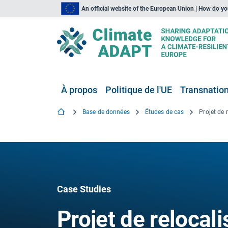
An official website of the European Union | How do y
À propos
Politique de l'UE
Transnationa
Base de données
Études de cas
Case Studies
Projet de relocal