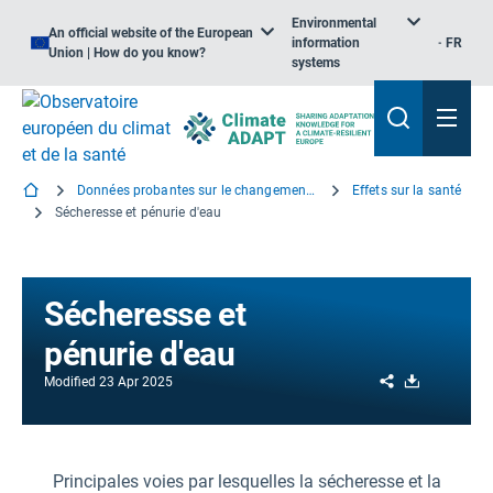
Environmental
An official website of the European
information
FR
Union | How do you know?
systems
Données probantes sur le changement climatique et la santé
Effets sur la santé
Sécheresse et pénurie d'eau
Sécheresse et
pénurie d'eau
Share
Download
Modified
23 Apr 2025
Principales voies par lesquelles la sécheresse et la