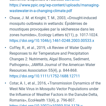
https://www.ppic.org/wp-content/uploads/managing-
wastewater-in-a-changing-climate.pdf
Chase, J. M. et Knight, T. M., 2003, «Drought-induced
mosquito outbreaks in wetlands: Épidémies de
moustiques provoquées par la sécheresse dans les
zones humides», Ecology Letters 6(11), p. 1017-1024.
https://doi.org/10.1046/j.1461-0248.2003.00533.x
Coffey, R., et al., 2019, «A Review of Water Quality
Responses to Air Temperature and Precipitation
Changes 2: Nutriments, Algal Blooms, Sediment,
Pathogens», JAWRA Journal of the American Water
Resources Association 55(4), p. 844-868.
https://doi.org/10.1111/1752-1688.12711
Cotar, A. I., et al., 2016, «Transmission Dynamics of the
West Nile Virus in Mosquito Vector Populations under
the Influence of Weather Factors in the Danube Delta,
Romania», EcoHealth 13(4), p. 796-807.
https://doi.org/10.1007/s10393-016-1176-y