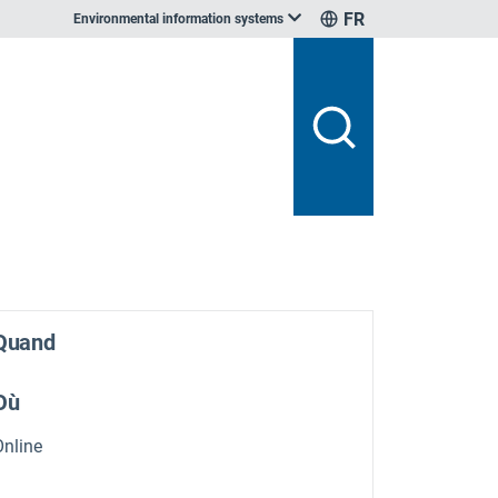
FR
Environmental information systems
Quand
Où
Online