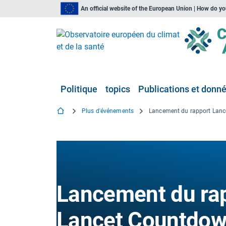
An official website of the European Union | How do y
Politique
topics
Publications et donn
Plus d'événements
Lancement du ra
Lancet Countdow