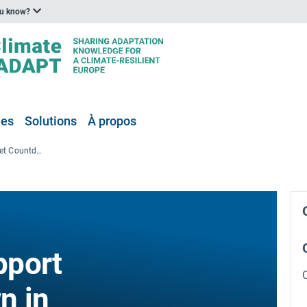
ou know?
ées
Solutions
À propos
Lancement du rapport Lancet Countdown in Europe 2022
pport
n in