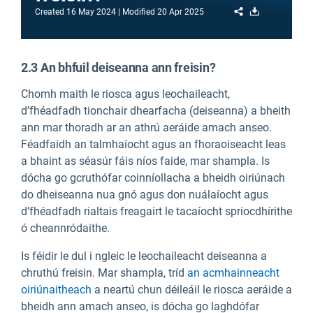
Share
Download
Created
16 May 2024
Modified
20 Apr 2025
2.3 An bhfuil deiseanna ann freisin?
Chomh maith le riosca agus leochaileacht,
d’fhéadfadh tionchair dhearfacha (deiseanna) a bheith
ann mar thoradh ar an athrú aeráide amach anseo.
Féadfaidh an talmhaíocht agus an fhoraoiseacht leas
a bhaint as séasúr fáis níos faide, mar shampla. Is
dócha go gcruthófar coinníollacha a bheidh oiriúnach
do dheiseanna nua gnó agus don nuálaíocht agus
d’fhéadfadh rialtais freagairt le tacaíocht spriocdhírithe
ó cheannródaithe.
Is féidir le dul i ngleic le leochaileacht deiseanna a
chruthú freisin. Mar shampla, tríd
an acmhainneacht
oiriúnaitheach
a neartú chun déileáil le riosca aeráide a
bheidh ann amach anseo, is dócha go laghdófar