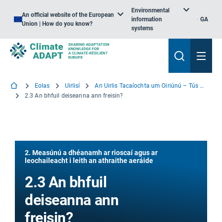
Environmental
An official website of the European
information
GA
Union | How do you know?
systems
Eolas
Uirlisí
An Uirlis Tacaíochta um Oiriúnú – Tús a chur leis
2.3 An bhfuil deiseanna ann freisin?
2. Measúnú a dhéanamh ar rioscaí agus ar
leochaileacht i leith an athraithe aeráide
2.3 An bhfuil
deiseanna ann
freisin?