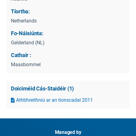
Tíortha:
Netherlands
Fo-Náisiúnta:
Gelderland (NL)
Cathair :
Maasbommel
Doiciméid Cás-Staidéir
(
1
)
Athbhreithniú ar an tionscadal 2011
Managed by