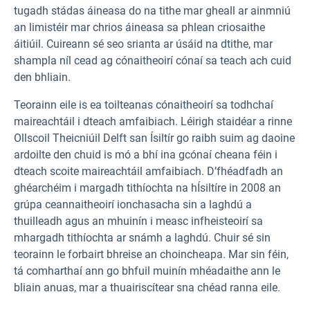
tugadh stádas áineasa do na tithe mar gheall ar ainmniú
an limistéir mar chrios áineasa sa phlean criosaithe
áitiúil. Cuireann sé seo srianta ar úsáid na dtithe, mar
shampla níl cead ag cónaitheoirí cónaí sa teach ach cuid
den bhliain.
Teorainn eile is ea toilteanas cónaitheoirí sa todhchaí
maireachtáil i dteach amfaibiach. Léirigh staidéar a rinne
Ollscoil Theicniúil Delft san Ísiltír go raibh suim ag daoine
ardoilte den chuid is mó a bhí ina gcónaí cheana féin i
dteach scoite maireachtáil amfaibiach. D’fhéadfadh an
ghéarchéim i margadh tithíochta na hÍsiltíre in 2008 an
grúpa ceannaitheoirí ionchasacha sin a laghdú a
thuilleadh agus an mhuinín i measc infheisteoirí sa
mhargadh tithíochta ar snámh a laghdú. Chuir sé sin
teorainn le forbairt bhreise an choincheapa. Mar sin féin,
tá comharthaí ann go bhfuil muinín mhéadaithe ann le
bliain anuas, mar a thuairiscítear sna chéad ranna eile.