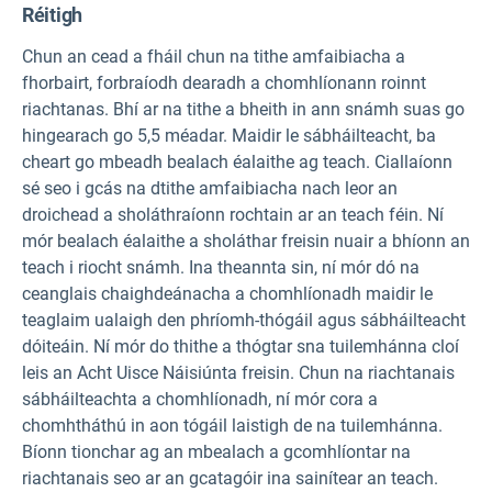
Réitigh
Chun an cead a fháil chun na tithe amfaibiacha a
fhorbairt, forbraíodh dearadh a chomhlíonann roinnt
riachtanas. Bhí ar na tithe a bheith in ann snámh suas go
hingearach go 5,5 méadar. Maidir le sábháilteacht, ba
cheart go mbeadh bealach éalaithe ag teach. Ciallaíonn
sé seo i gcás na dtithe amfaibiacha nach leor an
droichead a sholáthraíonn rochtain ar an teach féin. Ní
mór bealach éalaithe a sholáthar freisin nuair a bhíonn an
teach i riocht snámh. Ina theannta sin, ní mór dó na
ceanglais chaighdeánacha a chomhlíonadh maidir le
teaglaim ualaigh den phríomh-thógáil agus sábháilteacht
dóiteáin. Ní mór do thithe a thógtar sna tuilemhánna cloí
leis an Acht Uisce Náisiúnta freisin. Chun na riachtanais
sábháilteachta a chomhlíonadh, ní mór cora a
chomhtháthú in aon tógáil laistigh de na tuilemhánna.
Bíonn tionchar ag an mbealach a gcomhlíontar na
riachtanais seo ar an gcatagóir ina sainítear an teach.