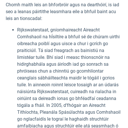
Chomh maith leis an bhforbróir agus na dearthóirí, is iad
seo a leanas páirtithe leasmhara eile a bhfuil baint acu
leis an tionscadal:
Rijkswaterstaat, gníomhaireacht Aireacht
Comhshaoil na hÍsiltíre a bhfuil sé de chúram uirthi
oibreacha poiblí agus uisce a chur i gcrích go
praiticiúil. Tá siad freagrach as bainistiú na
limistéar tuile. Bhí siad i measc thionscnóir na
hidirghabhála agus áiríodh iad go sonrach sa
phróiseas chun a chinntiú go gcomhlíontar
ceanglais sábháilteachta maidir le tógáil i gcrios
tuile. In ainneoin roinnt leisce tosaigh ar an údarás
náisiúnta Rijkswaterstaat, cuireadh na rialacha in
oiriúint sa deireadh ionas go bhféadfaí ceadanna
tógála a fháil. In 2005, d’fhógair an Aireacht
Tithíochta, Pleanála Spásúlachta agus Comhshaoil
go nglacfaidís le tograí le haghaidh struchtúir
amfaibiacha agus struchtúir eile atá seasmhach ó