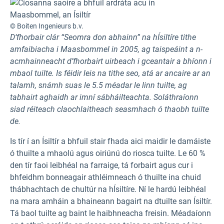
© Boiten Ingenieurs b.v.
D‘fhorbair clár “Seomra don abhainn” na hÍsiltíre tithe
amfaibiacha i Maasbommel in 2005, ag taispeáint a n-
acmhainneacht d’fhorbairt uirbeach i gceantair a bhíonn i
mbaol tuilte. Is féidir leis na tithe seo, atá ar ancaire ar an
talamh, snámh suas le 5.5 méadar le linn tuilte, ag
tabhairt aghaidh ar imní sábháilteachta. Soláthraíonn
siad réiteach claochlaitheach seasmhach ó thaobh tuilte
de.
Is tír í an Ísiltír a bhfuil stair fhada aici maidir le damáiste
ó thuilte a mhaolú agus oiriúnú do riosca tuilte. Le 60 %
den tír faoi leibhéal na farraige, tá forbairt agus cur i
bhfeidhm bonneagair athléimneach ó thuilte ina chuid
thábhachtach de chultúr na hÍsiltíre. Ní le hardú leibhéal
na mara amháin a bhaineann bagairt na dtuilte san Ísiltír.
Tá baol tuilte ag baint le haibhneacha freisin. Méadaíonn