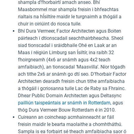
shampla d’fhorbairtí amach anseo. Bhí
Maasbommel mar shampla freisin i bhfeachtas
rialtais na hÍsiltíre maidir le turgnaimh a thógáil a
chuir in oiriúint do riosca tuile.
Bhí Dura Vermeer, Factor Architecten agus Boiten
páirteach i dtionscadail seachthairbheacha. Sheol
siad tionscadal i sráidbhaile Ohé en Laak ar an
Maas i réigiún Limburg san Ísiltír, ina raibh 32
fhoirgneamh (4x6 ar snámh agus 4x2 teach
amfaibiach), an tionscadal ‘Maasvilla’. Níor tógadh
ach tithe 2x6 ar snámh go dtí seo. D’fhorbair Factor
Architecten dearadh freisin chun tithe amfaibiacha
a thógáil i gcriosanna tuile Lac de Raby sa Fhrainc.
Dhear Public Domain Architecten agus Deltasync
pailliún taispeántais ar snámh in Rotterdam,
agus
thóg Dura Vermeer Bouw Rotterdam é in 2010.
Cuireann an coincheap acmhainneacht ar fáil
freisin maidir le bearta maolaithe a chomhtháthú.
Sampla is ea forbairt sé theach amfaibiacha saor ó