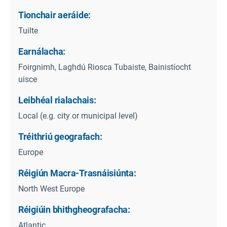
Tionchair aeráide:
Tuilte
Earnálacha:
Foirgnimh, Laghdú Riosca Tubaiste, Bainistíocht
uisce
Leibhéal rialachais:
Local (e.g. city or municipal level)
Tréithriú geografach:
Europe
Réigiún Macra-Trasnáisiúnta:
North West Europe
Réigiúin bhithgheografacha:
Atlantic