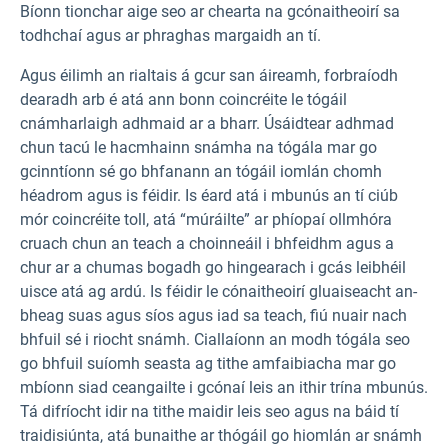
Bíonn tionchar aige seo ar chearta na gcónaitheoirí sa
todhchaí agus ar phraghas margaidh an tí.
Agus éilimh an rialtais á gcur san áireamh, forbraíodh
dearadh arb é atá ann bonn coincréite le tógáil
cnámharlaigh adhmaid ar a bharr. Úsáidtear adhmad
chun tacú le hacmhainn snámha na tógála mar go
gcinntíonn sé go bhfanann an tógáil iomlán chomh
héadrom agus is féidir. Is éard atá i mbunús an tí ciúb
mór coincréite toll, atá “múráilte” ar phíopaí ollmhóra
cruach chun an teach a choinneáil i bhfeidhm agus a
chur ar a chumas bogadh go hingearach i gcás leibhéil
uisce atá ag ardú. Is féidir le cónaitheoirí gluaiseacht an-
bheag suas agus síos agus iad sa teach, fiú nuair nach
bhfuil sé i riocht snámh. Ciallaíonn an modh tógála seo
go bhfuil suíomh seasta ag tithe amfaibiacha mar go
mbíonn siad ceangailte i gcónaí leis an ithir trína mbunús.
Tá difríocht idir na tithe maidir leis seo agus na báid tí
traidisiúnta, atá bunaithe ar thógáil go hiomlán ar snámh