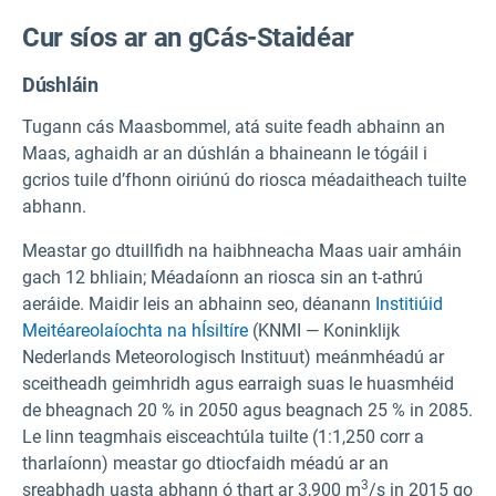
Cur síos ar an gCás-Staidéar
Dúshláin
Tugann cás Maasbommel, atá suite feadh abhainn an
Maas, aghaidh ar an dúshlán a bhaineann le tógáil i
gcrios tuile d’fhonn oiriúnú do riosca méadaitheach tuilte
abhann.
Meastar go dtuillfidh na haibhneacha Maas uair amháin
gach 12 bhliain; Méadaíonn an riosca sin an t-athrú
aeráide. Maidir leis an abhainn seo, déanann
Institiúid
Meitéareolaíochta na hÍsiltíre
(KNMI — Koninklijk
Nederlands Meteorologisch Instituut) meánmhéadú ar
sceitheadh geimhridh agus earraigh suas le huasmhéid
de bheagnach 20 % in 2050 agus beagnach 25 % in 2085.
Le linn teagmhais eisceachtúla tuilte (1:1,250 corr a
tharlaíonn) meastar go dtiocfaidh méadú ar an
3
sreabhadh uasta abhann ó thart ar 3,900 m
/s in 2015 go