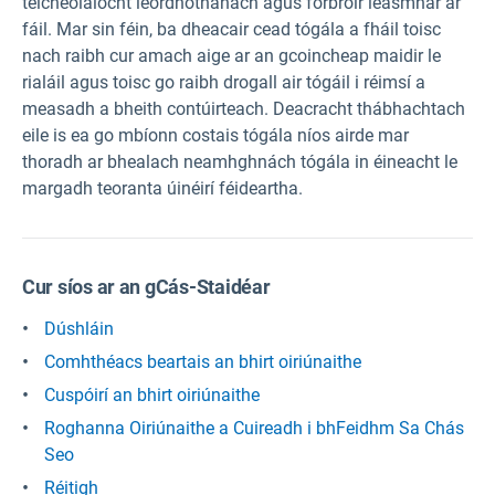
teicneolaíocht leordhóthanach agus forbróir leasmhar ar
fáil. Mar sin féin, ba dheacair cead tógála a fháil toisc
nach raibh cur amach aige ar an gcoincheap maidir le
rialáil agus toisc go raibh drogall air tógáil i réimsí a
measadh a bheith contúirteach. Deacracht thábhachtach
eile is ea go mbíonn costais tógála níos airde mar
thoradh ar bhealach neamhghnách tógála in éineacht le
margadh teoranta úinéirí féideartha.
Cur síos ar an gCás-Staidéar
Dúshláin
Comhthéacs beartais an bhirt oiriúnaithe
Cuspóirí an bhirt oiriúnaithe
Roghanna Oiriúnaithe a Cuireadh i bhFeidhm Sa Chás
Seo
Réitigh