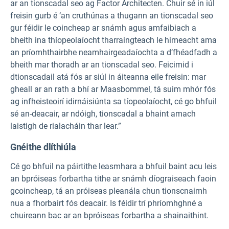
ar an tionscadal seo ag Factor Architecten. Chuir sé in iúl
freisin gurb é ‘an cruthúnas a thugann an tionscadal seo
gur féidir le coincheap ar snámh agus amfaibiach a
bheith ina thíopeolaíocht tharraingteach le himeacht ama
an príomhthairbhe neamhairgeadaíochta a d’fhéadfadh a
bheith mar thoradh ar an tionscadal seo. Feicimid i
dtionscadail atá fós ar siúl in áiteanna eile freisin: mar
gheall ar an rath a bhí ar Maasbommel, tá suim mhór fós
ag infheisteoirí idirnáisiúnta sa tíopeolaíocht, cé go bhfuil
sé an-deacair, ar ndóigh, tionscadal a bhaint amach
laistigh de rialacháin thar lear.”
Gnéithe dlíthiúla
Cé go bhfuil na páirtithe leasmhara a bhfuil baint acu leis
an bpróiseas forbartha tithe ar snámh díograiseach faoin
gcoincheap, tá an próiseas pleanála chun tionscnaimh
nua a fhorbairt fós deacair. Is féidir trí phríomhghné a
chuireann bac ar an bpróiseas forbartha a shainaithint.