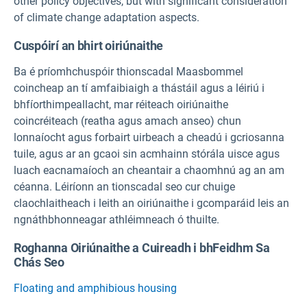
other policy objectives, but with significant consideration
of climate change adaptation aspects.
Cuspóirí an bhirt oiriúnaithe
Ba é príomhchuspóir thionscadal Maasbommel
coincheap an tí amfaibiaigh a thástáil agus a léiriú i
bhfíorthimpeallacht, mar réiteach oiriúnaithe
coincréiteach (reatha agus amach anseo) chun
lonnaíocht agus forbairt uirbeach a cheadú i gcriosanna
tuile, agus ar an gcaoi sin acmhainn stórála uisce agus
luach eacnamaíoch an cheantair a chaomhnú ag an am
céanna. Léiríonn an tionscadal seo cur chuige
claochlaitheach i leith an oiriúnaithe i gcomparáid leis an
ngnáthbhonneagar athléimneach ó thuilte.
Roghanna Oiriúnaithe a Cuireadh i bhFeidhm Sa
Chás Seo
Floating and amphibious housing