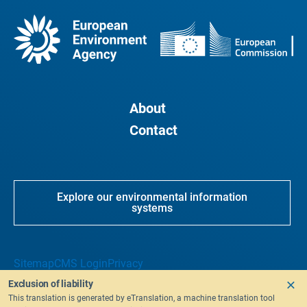
About
Contact
Explore our environmental information
systems
Sitemap
CMS Login
Privacy
Exclusion of liability
This translation is generated by eTranslation, a machine translation tool