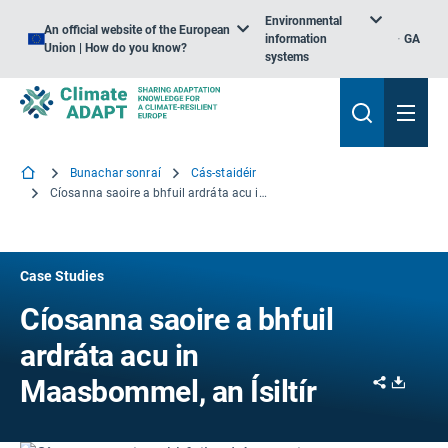
Environmental
An official website of the European
information
GA
Union | How do you know?
systems
Bunachar sonraí
Cás-staidéir
Cíosanna saoire a bhfuil ardráta acu in Maasbommel, an Ísiltír
Case Studies
Cíosanna saoire a bhfuil
ardráta acu in
Share
Downl
Maasbommel, an Ísiltír