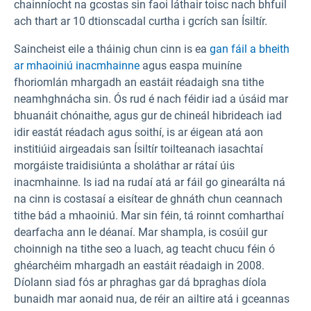
chainníocht na gcostas sin faoi láthair toisc nach bhfuil
ach thart ar 10 dtionscadal curtha i gcrích san Ísiltír.
Saincheist eile a tháinig chun cinn is ea
gan fáil a bheith
ar mhaoiniú inacmhainne
agus easpa muiníne
fhoriomlán mhargadh an eastáit réadaigh sna tithe
neamhghnácha sin. Ós rud é nach féidir iad a úsáid mar
bhuanáit chónaithe, agus gur de chineál hibrideach iad
idir eastát réadach agus soithí, is ar éigean atá aon
institiúid airgeadais san Ísiltír toilteanach iasachtaí
morgáiste traidisiúnta a sholáthar ar rátaí úis
inacmhainne. Is iad na rudaí atá ar fáil go ginearálta ná
na cinn is costasaí a eisítear de ghnáth chun ceannach
tithe bád a mhaoiniú. Mar sin féin, tá roinnt comharthaí
dearfacha ann le déanaí. Mar shampla, is cosúil gur
choinnigh na tithe seo a luach, ag teacht chucu féin ó
ghéarchéim mhargadh an eastáit réadaigh in 2008.
Díolann siad fós ar phraghas gar dá bpraghas díola
bunaidh mar aonaid nua, de réir an ailtire atá i gceannas