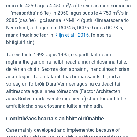
3
raon idir 4250 agus 4 450 m
/s (de réir cásanna sonracha
3
— ‘measartha’ nó ‘te’) in 2050; agus suas le 4 750 m
/s in
2085 (cás ‘te’) i gcásanna KNMI14 (guth Klimaatscenario
Nederland, a thógann ar RCP4.5, RCP6.0 agus RCP8.5,
mar a thuairiscítear in
Klijn et al., 2015
, foinse na
bhfigiúirí sin).
Tar éis tuilte 1993 agus 1995, ceapadh láithreáin
roghnaithe gar do na haibhneacha mar chriosanna tuile,
de réir an chláir ‘Seomra don abhainn’, inar cuireadh srian
ar an tógáil. Tá an talamh luachmhar san Ísiltír, rud a
spreag an forbróir Dura Vermeer agus na cuideachtaí
ailtireachta agus innealtóireachta (Factor Architecten
agus Boiten raadgevende ingenieurs) chun forbairt tithe
amfaibiacha sna criosanna tuilte a mholadh.
Comhthéacs beartais an bhirt oiriúnaithe
Case mainly developed and implemented because of