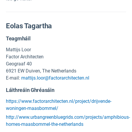
Eolas Tagartha
Teagmháil
Mattijs Loor
Factor Architecten
Geograaf 40
6921 EW Duiven, The Netherlands
E-mail:
mattijs.loor@factorarchitecten.nl
Láithreáin Ghréasáin
https://www.factorarchitecten.nl/project/drijvende-
woningen-maasbommel/
http://www.urbangreenbluegrids.com/projects/amphibious-
homes-maasbommel-the-netherlands