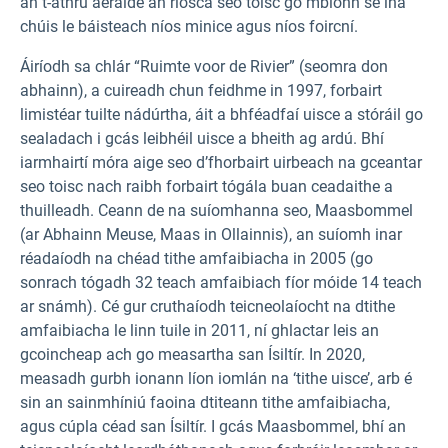
an t-athrú aeráide an riosca seo toisc go mbíonn sé ina
chúis le báisteach níos minice agus níos foircní.
Áiríodh sa chlár “Ruimte voor de Rivier” (seomra don
abhainn), a cuireadh chun feidhme in 1997, forbairt
limistéar tuilte nádúrtha, áit a bhféadfaí uisce a stóráil go
sealadach i gcás leibhéil uisce a bheith ag ardú. Bhí
iarmhairtí móra aige seo d’fhorbairt uirbeach na gceantar
seo toisc nach raibh forbairt tógála buan ceadaithe a
thuilleadh. Ceann de na suíomhanna seo, Maasbommel
(ar Abhainn Meuse, Maas in Ollainnis), an suíomh inar
réadaíodh na chéad tithe amfaibiacha in 2005 (go
sonrach tógadh 32 teach amfaibiach fíor móide 14 teach
ar snámh). Cé gur cruthaíodh teicneolaíocht na dtithe
amfaibiacha le linn tuile in 2011, ní ghlactar leis an
gcoincheap ach go measartha san Ísiltír. In 2020,
measadh gurbh ionann líon iomlán na ‘tithe uisce’, arb é
sin an sainmhíniú faoina dtiteann tithe amfaibiacha,
agus cúpla céad san Ísiltír. I gcás Maasbommel, bhí an