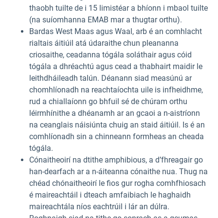
thaobh tuilte de i 15 limistéar a bhíonn i mbaol tuilte
(na suíomhanna EMAB mar a thugtar orthu).
Bardas West Maas agus Waal, arb é an comhlacht
rialtais áitiúil atá údaraithe chun pleananna
criosaithe, ceadanna tógála soláthair agus cóid
tógála a dhréachtú agus cead a thabhairt maidir le
leithdháileadh talún. Déanann siad measúnú ar
chomhlíonadh na reachtaíochta uile is infheidhme,
rud a chiallaíonn go bhfuil sé de chúram orthu
léirmhínithe a dhéanamh ar an gcaoi a n-aistríonn
na ceanglais náisiúnta chuig an staid áitiúil. Is é an
comhlíonadh sin a chinneann formheas an cheada
tógála.
Cónaitheoirí na dtithe amphibious, a d’fhreagair go
han-dearfach ar a n-áiteanna cónaithe nua. Thug na
chéad chónaitheoirí le fios gur rogha comhfhiosach
é maireachtáil i dteach amfaibiach le haghaidh
maireachtála níos eachtrúil i lár an dúlra.