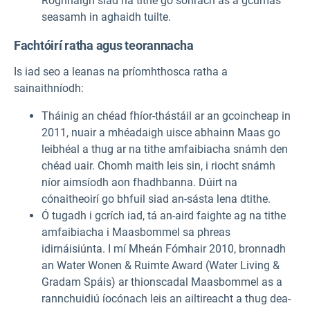
Roghnaigh siad na tithe go sonrach as a gcumas
seasamh in aghaidh tuilte.
Fachtóirí ratha agus teorannacha
Is iad seo a leanas na príomhthosca ratha a
sainaithníodh:
Tháinig an chéad fhíor-thástáil ar an gcoincheap in
2011, nuair a mhéadaigh uisce abhainn Maas go
leibhéal a thug ar na tithe amfaibiacha snámh den
chéad uair. Chomh maith leis sin, i riocht snámh
níor aimsíodh aon fhadhbanna. Dúirt na
cónaitheoirí go bhfuil siad an-sásta lena dtithe.
Ó tugadh i gcrích iad, tá an-aird faighte ag na tithe
amfaibiacha i Maasbommel sa phreas
idirnáisiúnta. I mí Mheán Fómhair 2010, bronnadh
an Water Wonen & Ruimte Award (Water Living &
Gradam Spáis) ar thionscadal Maasbommel as a
rannchuidiú íocónach leis an ailtireacht a thug dea-