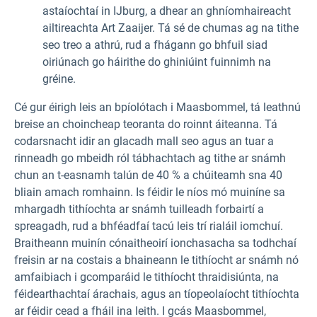
astaíochtaí in IJburg, a dhear an ghníomhaireacht
ailtireachta Art Zaaijer. Tá sé de chumas ag na tithe
seo treo a athrú, rud a fhágann go bhfuil siad
oiriúnach go háirithe do ghiniúint fuinnimh na
gréine.
Cé gur éirigh leis an bpíolótach i Maasbommel, tá leathnú
breise an choincheap teoranta do roinnt áiteanna. Tá
codarsnacht idir an glacadh mall seo agus an tuar a
rinneadh go mbeidh ról tábhachtach ag tithe ar snámh
chun an t-easnamh talún de 40 % a chúiteamh sna 40
bliain amach romhainn. Is féidir le níos mó muiníne sa
mhargadh tithíochta ar snámh tuilleadh forbairtí a
spreagadh, rud a bhféadfaí tacú leis trí rialáil iomchuí.
Braitheann muinín cónaitheoirí ionchasacha sa todhchaí
freisin ar na costais a bhaineann le tithíocht ar snámh nó
amfaibiach i gcomparáid le tithíocht thraidisiúnta, na
féidearthachtaí árachais, agus an tíopeolaíocht tithíochta
ar féidir cead a fháil ina leith. I gcás Maasbommel,