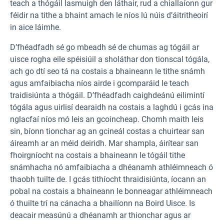
teach a thógáil lasmuigh den láthair, rud a chiallaíonn gur
féidir na tithe a bhaint amach le níos lú núis d’áitritheoirí
in aice láimhe.
D’fhéadfadh sé go mbeadh sé de chumas ag tógáil ar
uisce rogha eile spéisiúil a sholáthar don tionscal tógála,
ach go dtí seo tá na costais a bhaineann le tithe snámh
agus amfaibiacha níos airde i gcomparáid le teach
traidisiúnta a thógáil. D’fhéadfadh caighdeánú eilimintí
tógála agus uirlisí dearaidh na costais a laghdú i gcás ina
nglacfaí níos mó leis an gcoincheap. Chomh maith leis
sin, bíonn tionchar ag an gcineál costas a chuirtear san
áireamh ar an méid deiridh. Mar shampla, áirítear san
fhoirgníocht na costais a bhaineann le tógáil tithe
snámhacha nó amfaibiacha a dhéanamh athléimneach ó
thaobh tuilte de. I gcás tithíocht thraidisiúnta, íocann an
pobal na costais a bhaineann le bonneagar athléimneach
ó thuilte trí na cánacha a bhailíonn na Boird Uisce. Is
deacair measúnú a dhéanamh ar thionchar agus ar