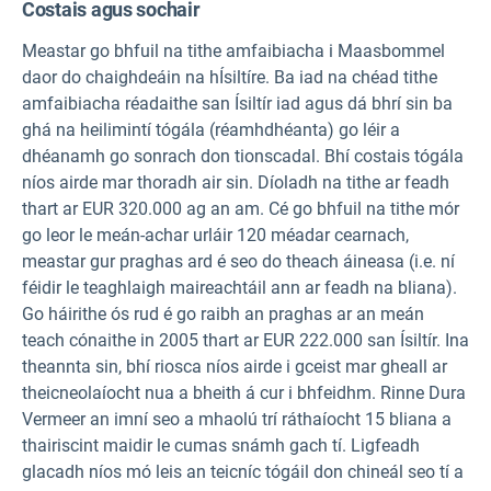
Costais agus sochair
Meastar go bhfuil na tithe amfaibiacha i Maasbommel
daor do chaighdeáin na hÍsiltíre. Ba iad na chéad tithe
amfaibiacha réadaithe san Ísiltír iad agus dá bhrí sin ba
ghá na heilimintí tógála (réamhdhéanta) go léir a
dhéanamh go sonrach don tionscadal. Bhí costais tógála
níos airde mar thoradh air sin. Díoladh na tithe ar feadh
thart ar EUR 320.000 ag an am. Cé go bhfuil na tithe mór
go leor le meán-achar urláir 120 méadar cearnach,
meastar gur praghas ard é seo do theach áineasa (i.e. ní
féidir le teaghlaigh maireachtáil ann ar feadh na bliana).
Go háirithe ós rud é go raibh an praghas ar an meán
teach cónaithe in 2005 thart ar EUR 222.000 san Ísiltír. Ina
theannta sin, bhí riosca níos airde i gceist mar gheall ar
theicneolaíocht nua a bheith á cur i bhfeidhm. Rinne Dura
Vermeer an imní seo a mhaolú trí ráthaíocht 15 bliana a
thairiscint maidir le cumas snámh gach tí. Ligfeadh
glacadh níos mó leis an teicníc tógáil don chineál seo tí a