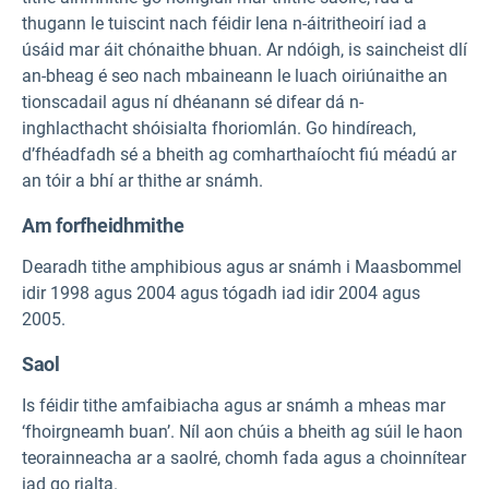
thugann le tuiscint nach féidir lena n-áitritheoirí iad a
úsáid mar áit chónaithe bhuan. Ar ndóigh, is saincheist dlí
an-bheag é seo nach mbaineann le luach oiriúnaithe an
tionscadail agus ní dhéanann sé difear dá n-
inghlacthacht shóisialta fhoriomlán. Go hindíreach,
d’fhéadfadh sé a bheith ag comharthaíocht fiú méadú ar
an tóir a bhí ar thithe ar snámh.
Am forfheidhmithe
Dearadh tithe amphibious agus ar snámh i Maasbommel
idir 1998 agus 2004 agus tógadh iad idir 2004 agus
2005.
Saol
Is féidir tithe amfaibiacha agus ar snámh a mheas mar
‘fhoirgneamh buan’. Níl aon chúis a bheith ag súil le haon
teorainneacha ar a saolré, chomh fada agus a choinnítear
iad go rialta.