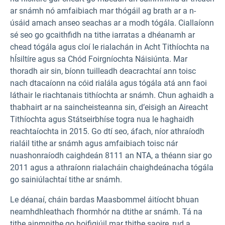
ar snámh nó amfaibiach mar thógáil ag brath ar a n-
úsáid amach anseo seachas ar a modh tógála. Ciallaíonn
sé seo go gcaithfidh na tithe iarratas a dhéanamh ar
chead tógála agus cloí le rialachán in Acht Tithíochta na
hÍsiltíre agus sa Chód Foirgníochta Náisiúnta. Mar
thoradh air sin, bíonn tuilleadh deacrachtaí ann toisc
nach dtacaíonn na cóid rialála agus tógála atá ann faoi
láthair le riachtanais tithíochta ar snámh. Chun aghaidh a
thabhairt ar na saincheisteanna sin, d’eisigh an Aireacht
Tithíochta agus Státseirbhíse togra nua le haghaidh
reachtaíochta in 2015. Go dtí seo, áfach, níor athraíodh
rialáil tithe ar snámh agus amfaibiach toisc nár
nuashonraíodh caighdeán 8111 an NTA, a théann siar go
2011 agus a athraíonn rialacháin chaighdeánacha tógála
go sainiúlachtaí tithe ar snámh.
Le déanaí, cháin bardas Maasbommel áitíocht bhuan
neamhdhleathach fhormhór na dtithe ar snámh. Tá na
tithe ainmnithe go hoifigiúil mar thithe saoire, rud a