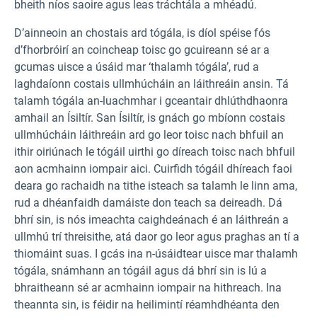
bheith níos saoire agus leas tráchtála a mhéadú.
D’ainneoin an chostais ard tógála, is díol spéise fós
d’fhorbróirí an coincheap toisc go gcuireann sé ar a
gcumas uisce a úsáid mar ‘thalamh tógála’, rud a
laghdaíonn costais ullmhúcháin an láithreáin ansin. Tá
talamh tógála an-luachmhar i gceantair dhlúthdhaonra
amhail an Ísiltír. San Ísiltír, is gnách go mbíonn costais
ullmhúcháin láithreáin ard go leor toisc nach bhfuil an
ithir oiriúnach le tógáil uirthi go díreach toisc nach bhfuil
aon acmhainn iompair aici. Cuirfidh tógáil dhíreach faoi
deara go rachaidh na tithe isteach sa talamh le linn ama,
rud a dhéanfaidh damáiste don teach sa deireadh. Dá
bhrí sin, is nós imeachta caighdeánach é an láithreán a
ullmhú trí threisithe, atá daor go leor agus praghas an tí a
thiomáint suas. I gcás ina n-úsáidtear uisce mar thalamh
tógála, snámhann an tógáil agus dá bhrí sin is lú a
bhraitheann sé ar acmhainn iompair na hithreach. Ina
theannta sin, is féidir na heilimintí réamhdhéanta den