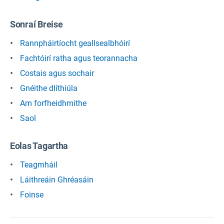
Sonraí Breise
Rannpháirtíocht geallsealbhóirí
Fachtóirí ratha agus teorannacha
Costais agus sochair
Gnéithe dlíthiúla
Am forfheidhmithe
Saol
Eolas Tagartha
Teagmháil
Láithreáin Ghréasáin
Foinse