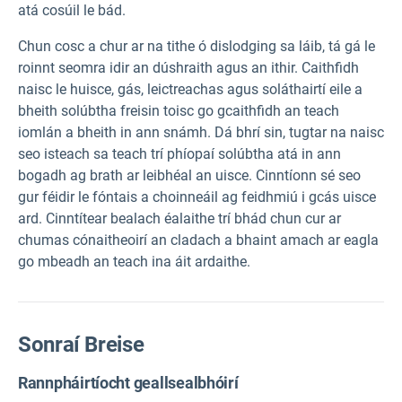
atá cosúil le bád.
Chun cosc a chur ar na tithe ó dislodging sa láib, tá gá le
roinnt seomra idir an dúshraith agus an ithir. Caithfidh
naisc le huisce, gás, leictreachas agus soláthairtí eile a
bheith solúbtha freisin toisc go gcaithfidh an teach
iomlán a bheith in ann snámh. Dá bhrí sin, tugtar na naisc
seo isteach sa teach trí phíopaí solúbtha atá in ann
bogadh ag brath ar leibhéal an uisce. Cinntíonn sé seo
gur féidir le fóntais a choinneáil ag feidhmiú i gcás uisce
ard. Cinntítear bealach éalaithe trí bhád chun cur ar
chumas cónaitheoirí an cladach a bhaint amach ar eagla
go mbeadh an teach ina áit ardaithe.
Sonraí Breise
Rannpháirtíocht geallsealbhóirí