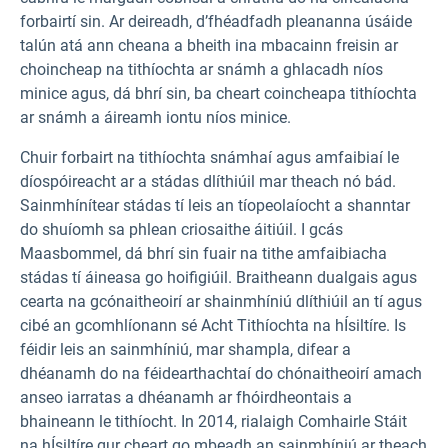
forbairtí sin. Ar deireadh, d’fhéadfadh pleananna úsáide
talún atá ann cheana a bheith ina mbacainn freisin ar
choincheap na tithíochta ar snámh a ghlacadh níos
minice agus, dá bhrí sin, ba cheart coincheapa tithíochta
ar snámh a áireamh iontu níos minice.
Chuir forbairt na tithíochta snámhaí agus amfaibiaí le
díospóireacht ar a stádas dlíthiúil mar theach nó bád.
Sainmhínítear stádas tí leis an tíopeolaíocht a shanntar
do shuíomh sa phlean criosaithe áitiúil. I gcás
Maasbommel, dá bhrí sin fuair na tithe amfaibiacha
stádas tí áineasa go hoifigiúil. Braitheann dualgais agus
cearta na gcónaitheoirí ar shainmhíniú dlíthiúil an tí agus
cibé an gcomhlíonann sé Acht Tithíochta na hÍsiltíre. Is
féidir leis an sainmhíniú, mar shampla, difear a
dhéanamh do na féidearthachtaí do chónaitheoirí amach
anseo iarratas a dhéanamh ar fhóirdheontais a
bhaineann le tithíocht. In 2014, rialaigh Comhairle Stáit
na hÍsiltíre gur cheart go mbeadh an sainmhíniú ar theach