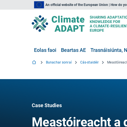
An official website of the European Union | How do y
Eolas faoi
Beartas AE
Trasnáisiúnta, N
Bunachar sonraí
Cás-staidéir
Case Studies
Meastóireacht a