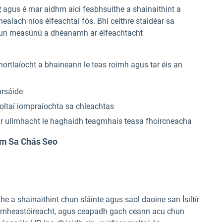
agus é mar aidhm aici feabhsuithe a shainaithint a
healach níos éifeachtaí fós. Bhí ceithre staidéar sa
hun measúnú a dhéanamh ar éifeachtacht
hortlaíocht a bhaineann le teas roimh agus tar éis an
arsáide
oltaí iompraíochta sa chleachtas
r ullmhacht le haghaidh teagmhais teasa fhoircneacha
hm Sa Chás Seo
e a shainaithint chun sláinte agus saol daoine san Ísiltír
sa mheastóireacht, agus ceapadh gach ceann acu chun