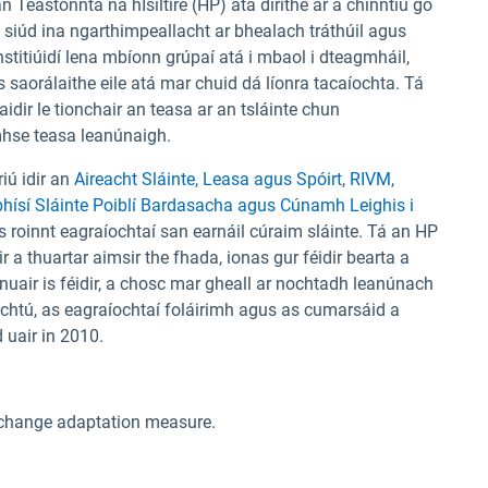
Teastonnta na hÍsiltíre (HP) atá dírithe ar a chinntiú go
 siúd ina ngarthimpeallacht ar bhealach tráthúil agus
hinstitiúidí lena mbíonn grúpaí atá i mbaol i dteagmháil,
 saorálaithe eile atá mar chuid dá líonra tacaíochta. Tá
idir le tionchair an teasa ar an tsláinte chun
mhse teasa leanúnaigh.
ú idir an
Aireacht Sláinte, Leasa agus Spóirt
,
RIVM
,
hísí Sláinte Poiblí Bardasacha agus Cúnamh Leighis i
 roinnt eagraíochtaí san earnáil cúraim sláinte. Tá an HP
 a thuartar aimsir the fhada, ionas gur féidir bearta a
uair is féidir, a chosc mar gheall ar nochtadh leanúnach
htú, as eagraíochtaí foláirimh agus as cumarsáid a
 uair in 2010.
change adaptation measure.