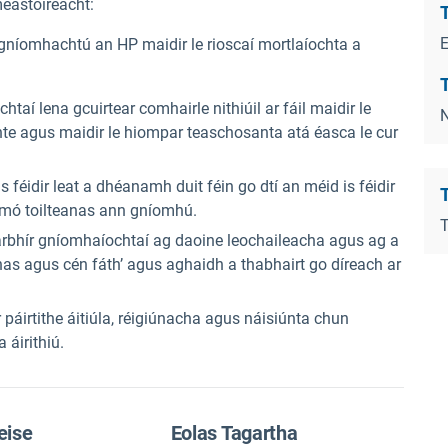
meastóireacht:
T
 gníomhachtú an HP maidir le rioscaí mortlaíochta a
T
htaí lena gcuirtear comhairle nithiúil ar fáil maidir le
N
te agus maidir le hiompar teaschosanta atá éasca le cur
féidir leat a dhéanamh duit féin go dtí an méid is féidir
T
s mó toilteanas ann gníomhú.
arbhír gníomhaíochtaí ag daoine leochaileacha agus ag a
onas agus cén fáth’ agus aghaidh a thabhairt go díreach ar
 páirtithe áitiúla, réigiúnacha agus náisiúnta chun
 áirithiú.
eise
Eolas Tagartha