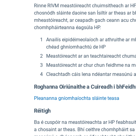
Rinne RIVM meastóireacht chuimsitheach ar HP, 
chosnódh sláinte daoine san Ísiltír ar theas ar b
mheastóireacht, ar ceapadh gach ceann acu c
chomhpháirteanna éagsúla HP.
Anailís eipidéimeolaíoch ar athruithe ar m
chéad ghníomhachtú de HP
Meastóireacht ar an teachtaireacht chum
Meastóireacht ar chur chun feidhme na m
Cleachtadh cáis lena ndéantar measúnú a
Roghanna Oiriúnaithe a Cuireadh i bhFeid
Pleananna gníomhaíochta sláinte teasa
Réitigh
Ba é cuspóir na meastóireachta ar HP feabhsuith
a chosaint ar theas. Bhí ceithre chomhpháirt 