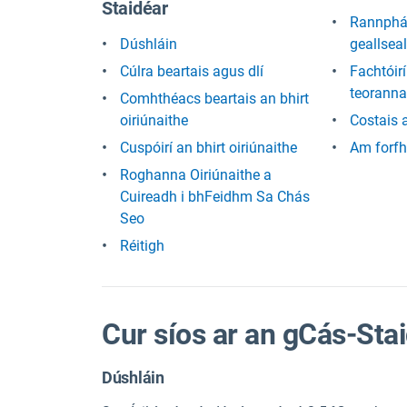
Staidéar
Rannphái
Dúshláin
geallseal
Cúlra beartais agus dlí
Fachtóir
teorann
Comhthéacs beartais an bhirt
oiriúnaithe
Costais 
Cuspóirí an bhirt oiriúnaithe
Am forfh
Roghanna Oiriúnaithe a
Cuireadh i bhFeidhm Sa Chás
Seo
Réitigh
Cur síos ar an gCás-Sta
Dúshláin