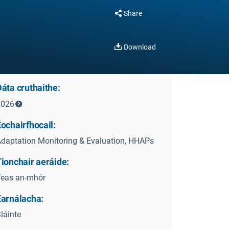
Share
Download
áta cruthaithe:
2026
ochairfhocail:
daptation Monitoring & Evaluation, HHAPs
ionchair aeráide:
Teas an-mhór
Earnálacha:
láinte