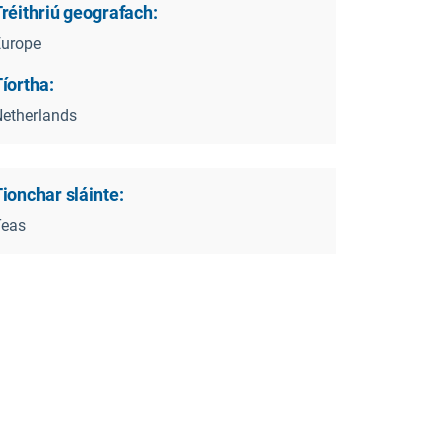
réithriú geografach:
Europe
íortha:
etherlands
ionchar sláinte:
Teas