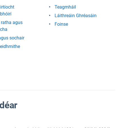
rtíocht
Teagmháil
bhóirí
Láithreáin Ghréasáin
í ratha agus
Foinse
acha
agus sochair
eidhmithe
idéar