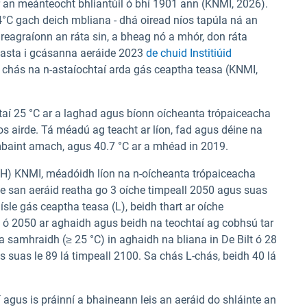
ar an meánteocht bhliantúil ó bhí 1901 ann (KNMI, 2026).
0.4°C gach deich mbliana - dhá oiread níos tapúla ná an
eagraíonn an ráta sin, a bheag nó a mhór, don ráta
asta i gcásanna aeráide 2023
de chuid Institiúid
 chás na n-astaíochtaí arda gás ceaptha teasa (KNMI,
chtaí 25 °C ar a laghad agus bíonn oícheanta trópaiceacha
s airde. Tá méadú ag teacht ar líon, fad agus déine na
mbaint amach, agus 40.7 °C ar a mhéad in 2019.
 (H) KNMI, méadóidh líon na n-oícheanta trópaiceacha
he san aeráid reatha go 3 oíche timpeall 2050 agus suas
 ísle gás ceaptha teasa (L), beidh thart ar oíche
ó 2050 ar aghaidh agus beidh na teochtaí ag cobhsú tar
 samhraidh (≥ 25 °C) in aghaidh na bliana in De Bilt ó 28
s suas le 89 lá timpeall 2100. Sa chás L-chás, beidh 40 lá
 agus is práinní a bhaineann leis an aeráid do shláinte an