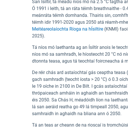
San Ísiltír, tá méadú níos mó ná 2.5 °C tagtha 
Ó 1991 i leith, tá an ráta téimh breathnaithe - 
meánráta téimh domhanda. Thairis sin, comhfhr
téimh idir 1991-2020 agus 2050 atá réamh-mhe
Meitéareolaíochta Ríoga na hÍsiltíre
(KNMI) faoi
2025).
Tá níos mó laethanta ag an Ísiltír anois le teo
níos mó sa samhradh, le híosteocht 20 °C nó nío
dtonnta teasa, agus tá teochtaí foircneacha á 
De réir chás ard astaíochtaí gás ceaptha teasa
gach samhradh (teocht íosta > 20 °C) ó 0.3 oíc
le 19 oíche in 2100 in De Bilt. I gcás astaíochtaí
thrópaiceach amháin in aghaidh an tsamhraidh 
éis 2050. Sa Chás H, méadóidh líon na laethanta
lá san aeráid reatha go 49 lá timpeall 2050, agu
samhraidh in aghaidh na bliana ann ó 2050.
Tá an teas ar cheann de na rioscaí is tromchúisí