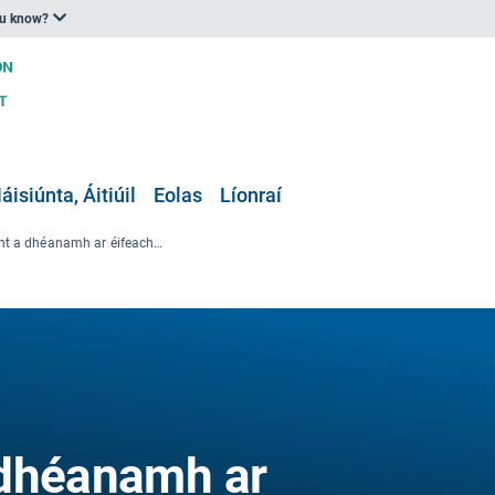
ou know?
áisiúnta, Áitiúil
Eolas
Líonraí
Meastóireacht a dhéanamh ar éifeachtacht Phlean Náisiúnta Tonnta Teasa na hÍsiltíre
 dhéanamh ar