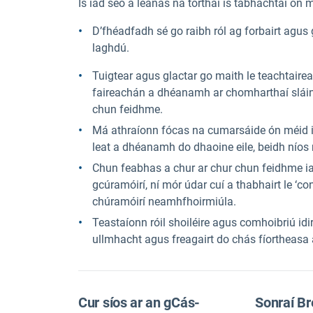
Is iad seo a leanas na torthaí is tábhachtaí ón 
D’fhéadfadh sé go raibh ról ag forbairt agus
laghdú.
Tuigtear agus glactar go maith le teachtaireac
faireachán a dhéanamh ar chomharthaí sláin
chun feidhme.
Má athraíonn fócas na cumarsáide ón méid is 
leat a dhéanamh do dhaoine eile, beidh nío
Chun feabhas a chur ar chur chun feidhme i
gcúramóirí, ní mór údar cuí a thabhairt le ‘c
chúramóirí neamhfhoirmiúla.
Teastaíonn róil shoiléire agus comhoibriú idir
ullmhacht agus freagairt do chás fíortheasa a
Cur síos ar an gCás-
Sonraí Br