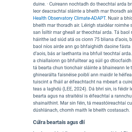
duine. · Cuireann nochtadh do theochtaí arda br
leor deacrachtaí sláinte a bheith mar thoradh air
Health Observatory Climate-ADAPT
. Nuair a bh
bheith mar thoradh air. Léirigh staidéar roimhe
san Ísiltír mar gheall ar theochtaí arda. Tá baol
háirithe iad siúd atá os cionn 75 bliana d’aois, 
baol níos airde ann go bhfaighidh daoine fásta n
d’aois, bás ar laethanta ina bhfuil teochtaí arda.
a chiallaíonn go bhfuiltear ag súil go dtiocfaid
tá bearta chun tionchair sláinte a bhaineann le 
ghinearálta faisnéise poiblí ann maidir le héi
tuiscint a fháil ar éifeachtacht na mbeart a cu
teas a laghdú (LEE, 2024). Dá bhrí sin, is féidir
bearta agus na straitéisí is éifeachtaí a rannchu
shainaithint. Mar sin féin, tá meastóireachta
dúshlánach, chomh maith le bheith costasach.
Cúlra beartais agus dlí