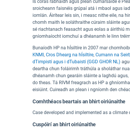
Is córas rabhaidh agus plean cumarsáide é Plean 
sroicheann faisnéis grúpaí atá i mbaol agus iad
iomlán. Áirítear leis sin, i measc nithe eile, na 
chomh maith le soláthraithe cúraim sláinte agus
sé riachtanach feasacht agus eolas a áirithiú ma
gníomhaíocht iomchuí a dhéanamh le linn tréi
Bunaíodh HP na hÍsiltíre in 2007 mar chomhoibri
KNMI
,
Cros Dhearg na hÍsiltíre
,
Cumann na Seirb
dTimpistí agus i dTubaistí (GGD GHOR NL)
agus
deartha chun foláirimh tráthúla a sholáthar nuair
dhéanamh chun gearáin sláinte a laghdú agus, n
do theas. Tá RIVM freagrach as HP a ghníomhac
eisiúint. Cuireadh an plean i ngníomh den chéad
Comhthéacs beartais an bhirt oiriúnaithe
Case developed and implemented as a climate 
Cuspóirí an bhirt oiriúnaithe