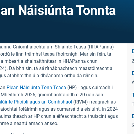
ean Náisiúnta Tonnta
leananna Gníomhaíochta um Shláinte Teasa (HHAPanna)
D
ordú le linn tréimhsí teasa fhoircnigh. Mar sin féin, tá
 na mbeart a shainaithnítear in HHAPanna chun
4). Dá bhrí sin, tá sé ríthábhachtach meastóireacht a
E
us athbhreithniú a dhéanamh orthu dá réir sin.
A
r an
Plean Náisiúnta Tonn Teasa
(HP) - agus cuireadh i
T
n Mheithimh 2026, gníomhachtaíodh é 20 uair san
 Shláinte Phoiblí agus an Comhshaol
(RIVM) freagrach as
ochtaí foláirimh agus as cumarsáid a eisiúint. In 2024
uimsitheach ar HP chun a éifeachtacht a thuiscint agus
dhme a neartú amach anseo.
S