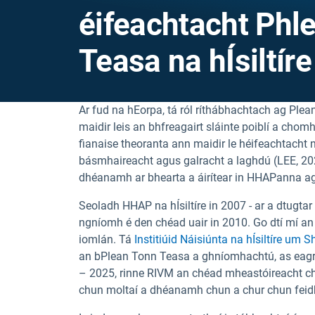
éifeachtacht Phl
Teasa na hÍsiltíre
Ar fud na hEorpa, tá ról ríthábhachtach ag P
maidir leis an bhfreagairt sláinte poiblí a chomh
fianaise theoranta ann maidir le héifeachtacht
básmhaireacht agus galracht a laghdú (LEE, 202
dhéanamh ar bhearta a áirítear in HHAPanna ag
Seoladh HHAP na hÍsiltíre in 2007 - ar a dtugta
ngníomh é den chéad uair in 2010. Go dtí mí a
iomlán. Tá
Institiúid Náisiúnta na hÍsiltíre um
an bPlean Tonn Teasa a ghníomhachtú, as eagraí
– 2025, rinne RIVM an chéad mheastóireacht ch
chun moltaí a dhéanamh chun a chur chun fei