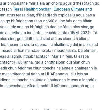
ú ar phróisis theirmirialála an choirp agus d'fhéadfadh go
, féach
Teas | Health tionchar | European Climate and
íonn strus teasa dian, d'fhéadfadh ospidéalú agus bás a
 seo go bhfaigheann thart ar 660 duine bás gach bliain
 níos airde ann go bhfaighidh daoine fásta níos sine, go
bás ar laethanta ina bhfuil teochtaí arda (RIVM, 2024). Tá
íos sine, go háirithe iad siúd atá os cionn 75 bliana
 Ina theannta sin, tá daonra na hÍsiltíre ag dul in aois, rud
h méadú ar líon na ndaoine atá i mbaol teasa. Dá bhrí sin,
teas a laghdú ríthábhachtach. Mar sin féin, tá easpa
feachtacht HHAPanna, rud a chruthaíonn dúshlán chun
ireadh chun feidhme chun tionchair sláinte a bhaineann le
 le meastóireachtaí rialta ar HHAPanna cuidiú leis na
idíonn le tionchair sláinte a bhaineann le teas a laghdú a
í cuimsitheacha ar éifeachtacht HHAPanna annamh agus