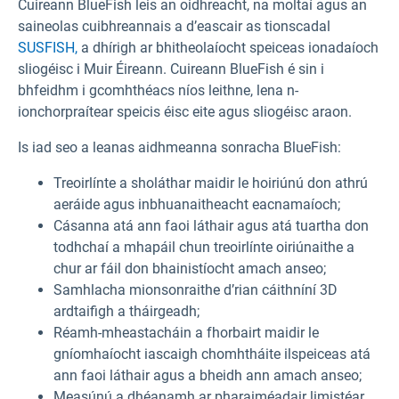
Cuireann BlueFish leis an oidhreacht, na moltaí agus an
saineolas cuibhreannais a d’eascair as tionscadal
SUSFISH,
a dhírigh ar bhitheolaíocht speiceas ionadaíoch
sliogéisc i Muir Éireann. Cuireann BlueFish é sin i
bhfeidhm i gcomhthéacs níos leithne, lena n-
ionchorpraítear speicis éisc eite agus sliogéisc araon.
Is iad seo a leanas aidhmeanna sonracha BlueFish:
Treoirlínte a sholáthar maidir le hoiriúnú don athrú
aeráide agus inbhuanaitheacht eacnamaíoch;
Cásanna atá ann faoi láthair agus atá tuartha don
todhchaí a mhapáil chun treoirlínte oiriúnaithe a
chur ar fáil don bhainistíocht amach anseo;
Samhlacha mionsonraithe d’rian cáithníní 3D
ardtaifigh a tháirgeadh;
Réamh-mheastacháin a fhorbairt maidir le
gníomhaíocht iascaigh chomhtháite ilspeiceas atá
ann faoi láthair agus a bheidh ann amach anseo;
Measúnú a dhéanamh ar pharaiméadair limistéar