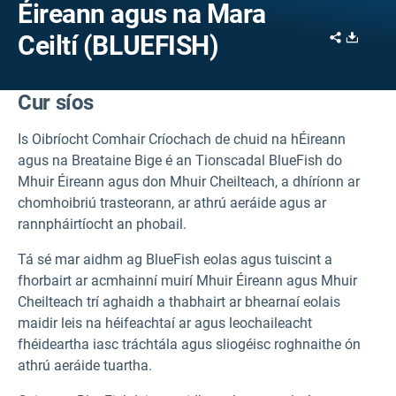
Éireann agus na Mara
Share
Downl
Ceiltí (BLUEFISH)
Cur síos
Is Oibríocht Comhair Críochach de chuid na hÉireann
agus na Breataine Bige é an Tionscadal BlueFish do
Mhuir Éireann agus don Mhuir Cheilteach, a dhíríonn ar
chomhoibriú trasteorann, ar athrú aeráide agus ar
rannpháirtíocht an phobail.
Tá sé mar aidhm ag BlueFish eolas agus tuiscint a
fhorbairt ar acmhainní muirí Mhuir Éireann agus Mhuir
Cheilteach trí aghaidh a thabhairt ar bhearnaí eolais
maidir leis na héifeachtaí ar agus leochaileacht
fhéideartha iasc tráchtála agus sliogéisc roghnaithe ón
athrú aeráide tuartha.