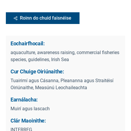
Roinn do chuid faisnéise
Eochairfhocail:
aquaculture, awareness raising, commercial fisheries
species, guidelines, Irish Sea
Cur Chuige Oiriúnaithe:
Tuairimí agus Cásanna, Pleananna agus Straitéisí
Oiriúnaithe, Measúnú Leochaileachta
Earnálacha:
Muirí agus Iascach
Clár Maoinithe:
INTERREG