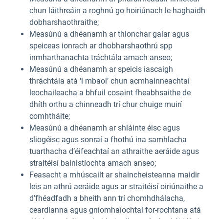
chun láithreáin a roghnú go hoiriúnach le haghaidh
dobharshaothraithe;
Measúnú a dhéanamh ar thionchar galar agus
speiceas ionrach ar dhobharshaothrú spp
inmharthanachta tráchtála amach anseo;
Measúnú a dhéanamh ar speicis iascaigh
thráchtála atá ‘i mbaol’ chun acmhainneachtaí
leochaileacha a bhfuil cosaint fheabhsaithe de
dhíth orthu a chinneadh trí chur chuige muirí
comhtháite;
Measúnú a dhéanamh ar shláinte éisc agus
sliogéisc agus sonraí a fhothú ina samhlacha
tuarthacha d’éifeachtaí an athraithe aeráide agus
straitéisí bainistíochta amach anseo;
Feasacht a mhúscailt ar shaincheisteanna maidir
leis an athrú aeráide agus ar straitéisí oiriúnaithe a
d’fhéadfadh a bheith ann trí chomhdhálacha,
ceardlanna agus gníomhaíochtaí for-rochtana atá