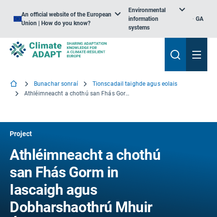
Environmental
An official website of the European
information
GA
Union | How do you know?
systems
Bunachar sonraí
Tionscadail taighde agus eolais
Athléimneacht a chothú san Fhás Gorm in Iascaigh agus Dobharshaothrú Mhuir Éireann agus na Mara Ceiltí
Project
Athléimneacht a chothú
san Fhás Gorm in
Iascaigh agus
Dobharshaothrú Mhuir