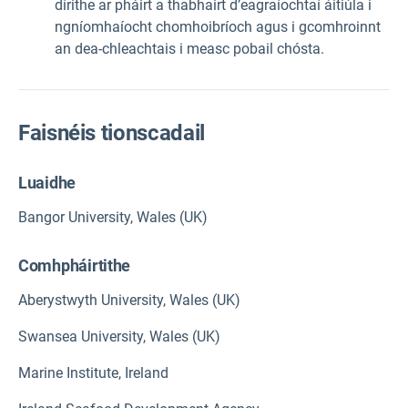
dírithe ar pháirt a thabhairt d’eagraíochtaí áitiúla i
ngníomhaíocht chomhoibríoch agus i gcomhroinnt
an dea-chleachtais i measc pobail chósta.
Faisnéis tionscadail
Luaidhe
Bangor University, Wales (UK)
Comhpháirtithe
Aberystwyth University, Wales (UK)
Swansea University, Wales (UK)
Marine Institute, Ireland