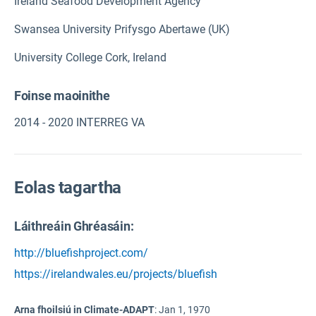
Ireland Seafood Development Agency
Swansea University Prifysgo Abertawe (UK)
University College Cork, Ireland
Foinse maoinithe
2014 - 2020 INTERREG VA
Eolas tagartha
Láithreáin Ghréasáin:
http://bluefishproject.com/
https://irelandwales.eu/projects/bluefish
Arna fhoilsiú in Climate-ADAPT
:
Jan 1, 1970