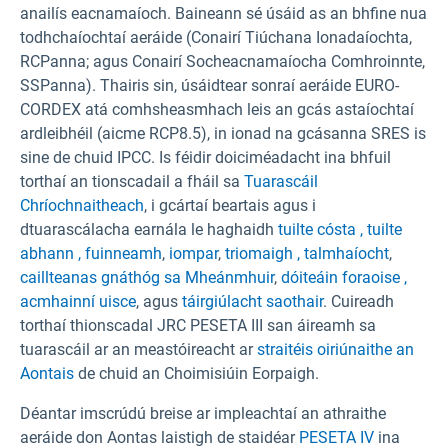
anailís eacnamaíoch. Baineann sé úsáid as an bhfine nua
todhchaíochtaí aeráide (Conairí Tiúchana Ionadaíochta,
RCPanna; agus Conairí Socheacnamaíocha Comhroinnte,
SSPanna). Thairis sin, úsáidtear sonraí aeráide EURO-
CORDEX atá comhsheasmhach leis an gcás astaíochtaí
ardleibhéil (aicme RCP8.5), in ionad na gcásanna SRES is
sine de chuid IPCC. Is féidir doiciméadacht ina bhfuil
torthaí an tionscadail a fháil sa
Tuarascáil
Chríochnaitheach
, i gcártaí beartais agus i
dtuarascálacha earnála le haghaidh
tuilte cósta ,
tuilte
abhann ,
fuinneamh
,
iompar
,
triomaigh ,
talmhaíocht
,
caillteanas gnáthóg sa Mheánmhuir
,
dóiteáin foraoise ,
acmhainní uisce
, agus
táirgiúlacht saothair
. Cuireadh
torthaí thionscadal JRC PESETA III san áireamh sa
tuarascáil ar an meastóireacht ar
straitéis oiriúnaithe an
Aontais
de chuid an Choimisiúin Eorpaigh.
Déantar imscrúdú breise ar impleachtaí an athraithe
aeráide don Aontas laistigh de staidéar
PESETA IV
ina