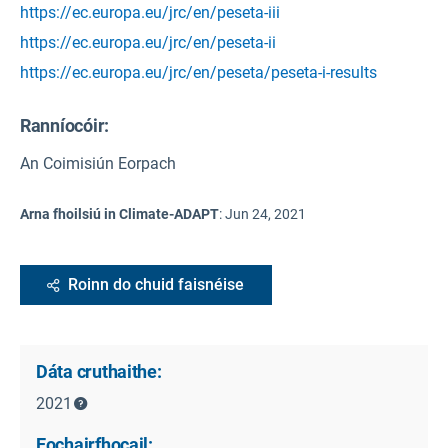
https://ec.europa.eu/jrc/en/peseta-iii
https://ec.europa.eu/jrc/en/peseta-ii
https://ec.europa.eu/jrc/en/peseta/peseta-i-results
Ranníocóir:
An Coimisiún Eorpach
Arna fhoilsiú in Climate-ADAPT
:
Jun 24, 2021
Roinn do chuid faisnéise
Dáta cruthaithe:
2021
Eochairfhocail: