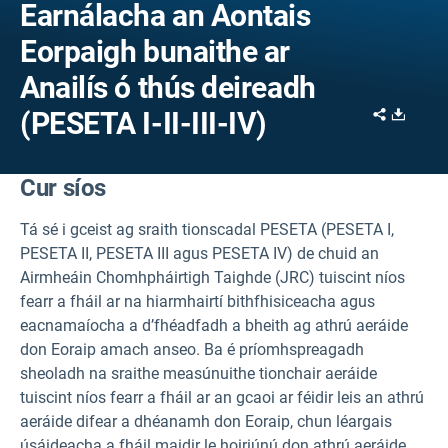
Earnálacha an Aontais
Eorpaigh bunaithe ar
Anailís ó thús deireadh
Share
Downl
(PESETA I-II-III-IV)
Cur síos
Tá sé i gceist ag sraith tionscadal PESETA (PESETA I,
PESETA II, PESETA III agus PESETA IV) de chuid an
Airmheáin Chomhpháirtigh Taighde (JRC) tuiscint níos
fearr a fháil ar na hiarmhairtí bithfhisiceacha agus
eacnamaíocha a d’fhéadfadh a bheith ag athrú aeráide
don Eoraip amach anseo. Ba é príomhspreagadh
sheoladh na sraithe measúnuithe tionchair aeráide
tuiscint níos fearr a fháil ar an gcaoi ar féidir leis an athrú
aeráide difear a dhéanamh don Eoraip, chun léargais
úsáideacha a fháil maidir le hoiriúnú don athrú aeráide.