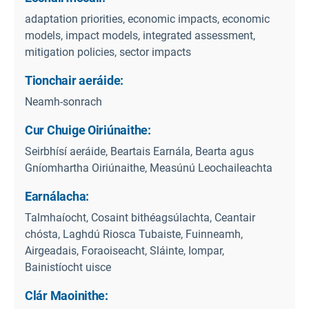
adaptation priorities, economic impacts, economic
models, impact models, integrated assessment,
mitigation policies, sector impacts
Tionchair aeráide:
Neamh-sonrach
Cur Chuige Oiriúnaithe:
Seirbhísí aeráide, Beartais Earnála, Bearta agus
Gníomhartha Oiriúnaithe, Measúnú Leochaileachta
Earnálacha:
Talmhaíocht, Cosaint bithéagsúlachta, Ceantair
chósta, Laghdú Riosca Tubaiste, Fuinneamh,
Airgeadais, Foraoiseacht, Sláinte, Iompar,
Bainistíocht uisce
Clár Maoinithe: