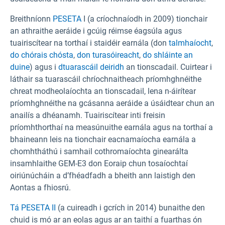
Breithníonn
PESETA
I
(a críochnaíodh in 2009) tionchair
an athraithe aeráide i gcúig réimse éagsúla agus
tuairiscítear na torthaí i staidéir earnála (don
talmhaíocht
,
do chórais chósta
,
don turasóireacht
,
do shláinte an
duine
) agus i
dtuarascáil deiridh
an tionscadail. Cuirtear i
láthair sa tuarascáil chríochnaitheach príomhghnéithe
chreat modheolaíochta an tionscadail, lena n-áirítear
príomhghnéithe na gcásanna aeráide a úsáidtear chun an
anailís a dhéanamh. Tuairiscítear inti freisin
príomhthorthaí na measúnuithe earnála agus na torthaí a
bhaineann leis na tionchair eacnamaíocha earnála a
chomhtháthú i samhail cothromaíochta ginearálta
insamhlaithe GEM-E3 don Eoraip chun tosaíochtaí
oiriúnúcháin a d’fhéadfadh a bheith ann laistigh den
Aontas a fhiosrú.
Tá PESETA II
(a cuireadh i gcrích in 2014) bunaithe den
chuid is mó ar an eolas agus ar an taithí a fuarthas ón