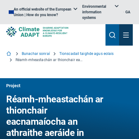
Environmental
An official website of the European
information
GA
Union | How do you know?
systems
Bunachar sonraí
Tionscadail taighde agus eolais
Réamh-mheastachán ar thionchair eacnamaíocha an athraithe aeráide in Earnálacha an Aontais Eorpaigh bunaithe ar Anailís ó thús deireadh
Project
Réamh-mheastachán ar
thionchair
eacnamaíocha an
athraithe aeráide in