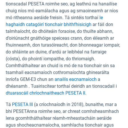
tionscadal PESETA roimhe seo, ag leathnú na hanailíse
chuig níos mó earnálacha agus ag smaoineamh ar níos
mó ritheanna aeráide freisin. Tá sintéis torthaí
le
haghaidh catagóirí tionchair bhithfhisicigh
ar fáil don
talmhaíocht, do dhóiteáin foraoise, do thuilte abhann,
d’oiriúnacht gnáthóige speiceas crann, don éileamh ar
fhuinneamh, don turasóireacht, don bhonneagar iompair,
do shláinte an duine, d’ardú ar leibhéal na farraige
(cósta), do phointí iompaithe, do thriomaigh.
Comhtháthaítear an chuid is mó de na tionchair sin sa
tsamhail eacnamaíoch cothromaíochta ghinearálta
inríofa GEM-E3 chun an
anailís eacnamaíoch
a
dhéanamh . Tuairiscítear torthaí deiridh an tionscadail i
dtuarascáil chríochnaitheach PESETA II
.
Tá
PESETA III
(a críochnaíodh in 2018), bunaithe, mar a
bhí PESETAnna roimhe seo, ar chreat comhsheasmhach
lena gcomhtháthaítear réamh-mheastacháin aeráide
agus shocheacnamaíocha, samhlacha tionchair agus