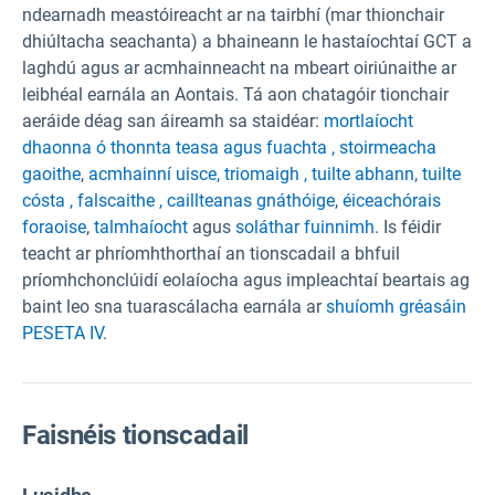
ndearnadh meastóireacht ar na tairbhí (mar thionchair
dhiúltacha seachanta) a bhaineann le hastaíochtaí GCT a
laghdú agus ar acmhainneacht na mbeart oiriúnaithe ar
leibhéal earnála an Aontais. Tá aon chatagóir tionchair
aeráide déag san áireamh sa staidéar:
mortlaíocht
dhaonna ó thonnta teasa agus fuachta ,
stoirmeacha
gaoithe
,
acmhainní uisce
, triomaigh ,
tuilte abhann
, tuilte
cósta ,
falscaithe ,
caillteanas gnáthóige
,
éiceachórais
foraoise
,
talmhaíocht
agus
soláthar fuinnimh
. Is féidir
teacht ar phríomhthorthaí an tionscadail a bhfuil
príomhchonclúidí eolaíocha agus impleachtaí beartais ag
baint leo sna tuarascálacha earnála ar
shuíomh gréasáin
PESETA IV
.
Faisnéis tionscadail