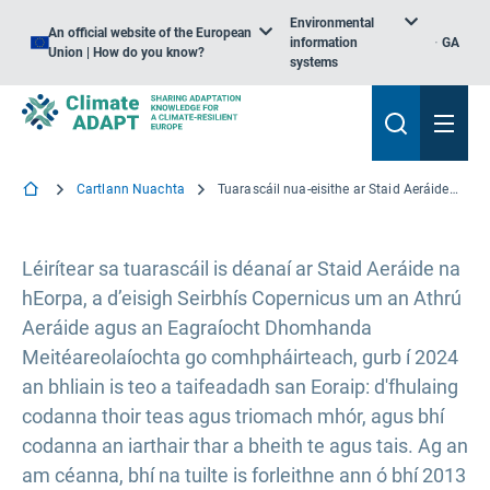
Environmental
An official website of the European
information
GA
Union | How do you know?
systems
Cartlann Nuachta
Tuarascáil nua-eisithe ar Staid Aeráide na hEorpa: Taifeadadh an bhliain is teo in 2024
Léirítear sa tuarascáil is déanaí ar Staid Aeráide na
hEorpa, a d’eisigh Seirbhís Copernicus um an Athrú
Aeráide agus an Eagraíocht Dhomhanda
Meitéareolaíochta go comhpháirteach, gurb í 2024
an bhliain is teo a taifeadadh san Eoraip: d'fhulaing
codanna thoir teas agus triomach mhór, agus bhí
codanna an iarthair thar a bheith te agus tais. Ag an
am céanna, bhí na tuilte is forleithne ann ó bhí 2013