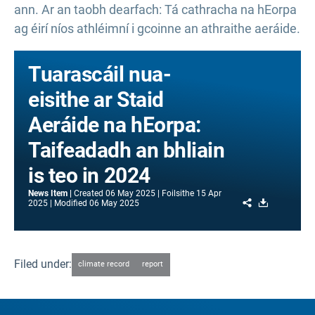
ann. Ar an taobh dearfach: Tá cathracha na hEorpa
ag éirí níos athléimní i gcoinne an athraithe aeráide.
Tuarascáil nua-
eisithe ar Staid
Aeráide na hEorpa:
Taifeadadh an bhliain
is teo in 2024
News Item
Created
06 May 2025
Foilsithe
15 Apr
Share
Download
2025
Modified
06 May 2025
Filed under:
climate record
report