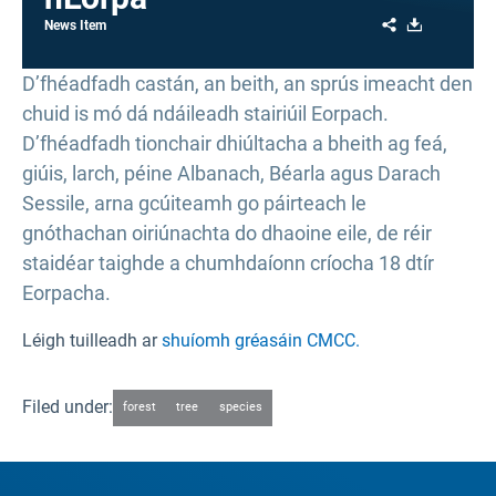
Share
Download
News Item
D’fhéadfadh castán, an beith, an sprús imeacht den
chuid is mó dá ndáileadh stairiúil Eorpach.
D’fhéadfadh tionchair dhiúltacha a bheith ag feá,
giúis, larch, péine Albanach, Béarla agus Darach
Sessile, arna gcúiteamh go páirteach le
gnóthachan oiriúnachta do dhaoine eile, de réir
staidéar taighde a chumhdaíonn críocha 18 dtír
Eorpacha.
Léigh tuilleadh ar
shuíomh gréasáin CMCC.
Filed under:
forest
tree
species