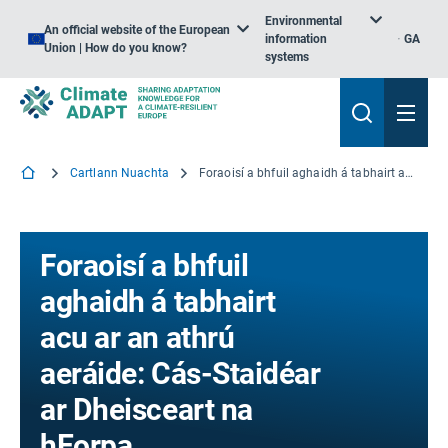
Environmental
An official website of the European
information
GA
Union | How do you know?
systems
Cartlann Nuachta
Foraoisí a bhfuil aghaidh á tabhairt acu ar an athrú aeráide: Cás-Staidéar ar Dheisceart na hEorpa
Foraoisí a bhfuil
aghaidh á tabhairt
acu ar an athrú
aeráide: Cás-Staidéar
ar Dheisceart na
hEorpa