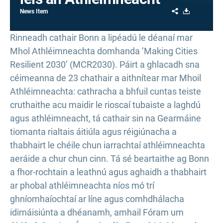
Share
Download
News Item
Rinneadh cathair Bonn a lipéadú le déanaí mar
Mhol Athléimneachta domhanda ‘Making Cities
Resilient 2030’ (MCR2030). Páirt a ghlacadh sna
céimeanna de 23 chathair a aithnítear mar Mhoil
Athléimneachta: cathracha a bhfuil cuntas teiste
cruthaithe acu maidir le rioscaí tubaiste a laghdú
agus athléimneacht, tá cathair sin na Gearmáine
tiomanta rialtais áitiúla agus réigiúnacha a
thabhairt le chéile chun iarrachtaí athléimneachta
aeráide a chur chun cinn. Tá sé beartaithe ag Bonn
a fhor-rochtain a leathnú agus aghaidh a thabhairt
ar phobal athléimneachta níos mó trí
ghníomhaíochtaí ar líne agus comhdhálacha
idirnáisiúnta a dhéanamh, amhail Fóram um