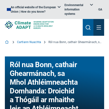
Environmental
An official website of the European
information
GA
Union | How do you know?
systems
Cartlann Nuachta
Ról nua Bonn, cathair Ghearmánach, sa Mhol Athléimneachta Domhanda: Droichid a Thógáil ar mhaithe leis an Athléimneacht
Ról nua Bonn, cathair
Ghearmánach, sa
Mhol Athléimneachta
Domhanda: Droichid
a Thógáil ar mhaithe
leis an Athléimneacht