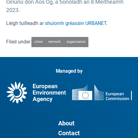
Oiriúnú don Aos Óg, a tionóladh an 8 Meitheamh
2023.
Léigh tuilleadh ar
shuíomh gréasáin URBANET
.
Filed under:
cities
network
organisation
Managed by
About
Contact