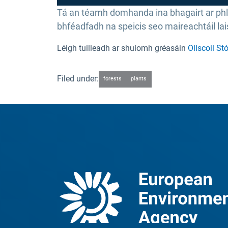
Tá an téamh domhanda ina bhagairt ar phland
bhféadfadh na speicis seo maireachtáil lai
Léigh tuilleadh ar shuíomh gréasáin
Ollscoil S
Filed under:
forests
plants