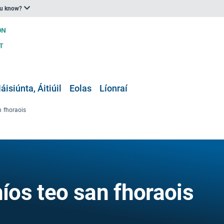
ou know?
áisiúnta, Áitiúil
Eolas
Líonraí
n fhoraois
níos teo san fhoraois