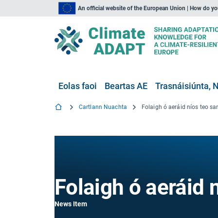
An official website of the European Union | How do y
Eolas faoi
Beartas AE
Trasnáisiúnta, N
Cartlann Nuachta
Folaigh ó aeráid níos teo sa
Folaigh ó aeráid 
News Item