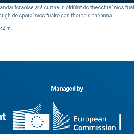
aí foraoise atá curtha in oiriúint do theochtaí níos fuai
stigh de spotaí níos fuaire san fhoraois chéanna.
tócólm
.
Managed by