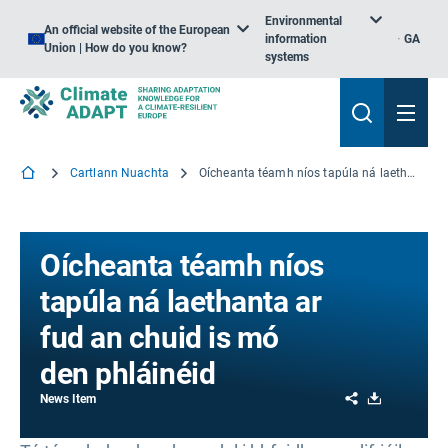
Environmental
An official website of the European
information
GA
Union | How do you know?
systems
Cartlann Nuachta
Oícheanta téamh níos tapúla ná laethanta ar fud an chuid is mó den phláinéid
Oícheanta téamh níos
tapúla ná laethanta ar
fud an chuid is mó
den phláinéid
Share
Download
News Item