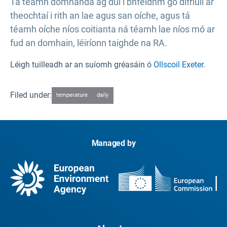
Tá téamh domhanda ag dul i bhfeidhm go difriúil ar
theochtaí i rith an lae agus san oíche, agus tá
téamh oíche níos coitianta ná téamh lae níos mó ar
fud an domhain, léiríonn taighde na RA.
Léigh tuilleadh ar an suíomh gréasáin ó
Ollscoil Exeter.
Filed under:
temperature
daily
Managed by