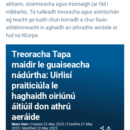
abhann, stoirmeacha agus triomaigh (ar fáil i
mBéarla). Tá tuilleadh treoracha agus aistriúchán
ag teacht go luath chun borradh a chur faoin
athléimneacht in aghaidh an athraithe aeráide ar
fud na hEorpa.
Treoracha Tapa
maidir le guaiseacha
nádúrtha: Uirlisí
praiticiúla le
haghaidh oiriúnú
áitiúil don athrú
aeráide
News Item
Created
22 May 2025
Foilsithe
21 May
Share
Download
2025
Modified
22 May 2025