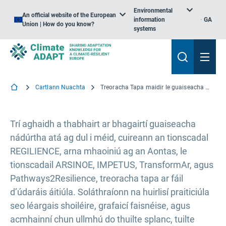
Environmental
An official website of the European
information
GA
Union | How do you know?
systems
Cartlann Nuachta
Treoracha Tapa maidir le guaiseacha nádúrtha: Uirlisí praiticiúla le haghaidh oiriúnú áitiúil don athrú aeráide
Trí aghaidh a thabhairt ar bhagairtí guaiseacha
nádúrtha atá ag dul i méid, cuireann an tionscadal
REGILIENCE, arna mhaoiniú ag an Aontas, le
tionscadail ARSINOE, IMPETUS, TransformAr, agus
Pathways2Resilience, treoracha tapa ar fáil
d’údaráis áitiúla. Soláthraíonn na huirlisí praiticiúla
seo léargais shoiléire, grafaicí faisnéise, agus
acmhainní chun ullmhú do thuilte splanc, tuilte