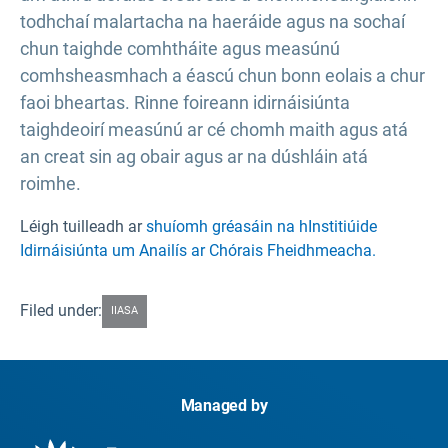
todhchaí malartacha na haeráide agus na sochaí
chun taighde comhtháite agus measúnú
comhsheasmhach a éascú chun bonn eolais a chur
faoi bheartas. Rinne foireann idirnáisiúnta
taighdeoirí measúnú ar cé chomh maith agus atá
an creat sin ag obair agus ar na dúshláin atá
roimhe.
Léigh tuilleadh ar
shuíomh gréasáin na hInstitiúide
Idirnáisiúnta um Anailís ar Chórais Fheidhmeacha.
Filed under:
IIASA
Managed by