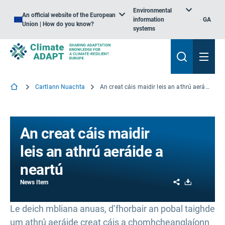
Environmental
An official website of the European
information
GA
Union | How do you know?
systems
Cartlann Nuachta
An creat cáis maidir leis an athrú aeráide a neartú
An creat cáis maidir
leis an athrú aeráide a
neartú
Share
Download
News Item
Le deich mbliana anuas, d’fhorbair an pobal taighde
um athrú aeráide creat cáis a chomhcheanglaíonn