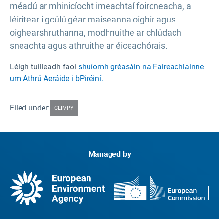
méadú ar mhinicíocht imeachtaí foircneacha, a
léirítear i gcúlú géar maiseanna oighir agus
oighearshruthanna, modhnuithe ar chlúdach
sneachta agus athruithe ar éiceachórais.
Léigh tuilleadh faoi
shuíomh gréasáin na Faireachlainne
um Athrú Aeráide i bPiréiní.
Filed under:
CLIMPY
Managed by