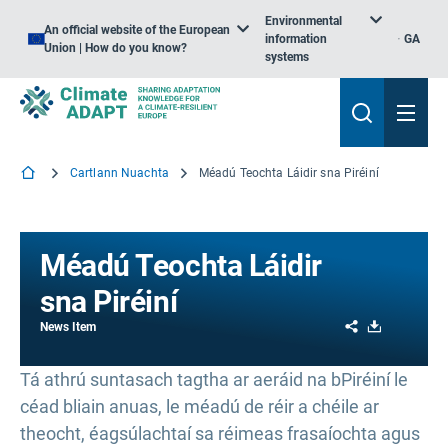
Environmental
An official website of the European
information
GA
Union | How do you know?
systems
Cartlann Nuachta
Méadú Teochta Láidir sna Piréiní
Méadú Teochta Láidir
sna Piréiní
Share
Download
News Item
Tá athrú suntasach tagtha ar aeráid na bPiréiní le
céad bliain anuas, le méadú de réir a chéile ar
theocht, éagsúlachtaí sa réimeas frasaíochta agus