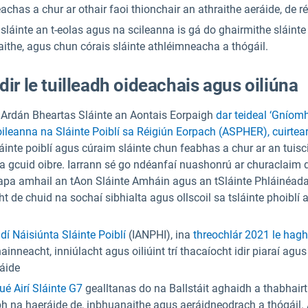
has a chur ar othair faoi thionchair an athraithe aeráide, de ré
áinte an t-eolas agus na scileanna is gá do ghairmithe sláinte p
ithe, agus chun córais sláinte athléimneacha a thógáil.
ir le tuilleadh oideachais agus oiliúna
 Ardán Bheartas Sláinte an Aontais Eorpaigh
dar teideal ‘Gníomh
eanna na Sláinte Poiblí sa Réigiún Eorpach (ASPHER), cuirtear
áinte poiblí agus cúraim sláinte chun feabhas a chur ar an tuisci
ina gcuid oibre. Iarrann sé go ndéanfaí nuashonrú ar churaclaim
heapa amhail an tAon Sláinte Amháin agus an tSláinte Phláinéa
 de chuid na sochaí sibhialta agus ollscoil sa tsláinte phoiblí 
dí Náisiúnta Sláinte Poiblí
(IANPHI), ina
threochlár 2021 le hagh
nneacht, inniúlacht agus oiliúint trí thacaíocht idir piaraí agus 
áide
 Airí Sláinte G7
gealltanas do na Ballstáit aghaidh a thabhairt 
h na haeráide de, inbhuanaithe agus aeráidneodrach a thógáil. Á