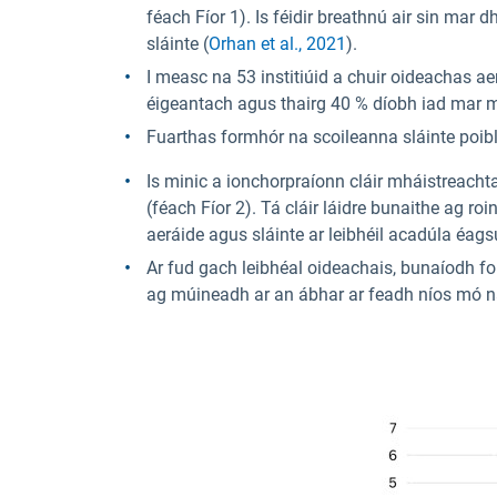
féach Fíor 1). Is féidir breathnú air sin mar
sláinte (
Orhan et al., 2021
).
I measc na 53 institiúid a chuir oideachas a
éigeantach agus thairg 40 % díobh iad mar mh
Fuarthas formhór na scoileanna sláinte poibl
Is minic a ionchorpraíonn cláir mháistreachta
(féach Fíor 2). Tá cláir láidre bunaithe ag r
aeráide agus sláinte ar leibhéil acadúla éags
Ar fud gach leibhéal oideachais, bunaíodh for
ag múineadh ar an ábhar ar feadh níos mó n