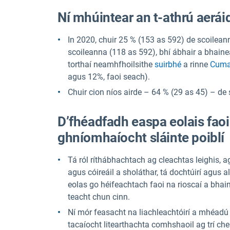
Ní mhúintear an t-athrú aeráid
In 2020, chuir 25 % (153 as 592) de scoileanna
scoileanna (118 as 592), bhí ábhair a bhainean
torthaí neamhfhoilsithe
suirbhé
a rinne
Cuman
agus 12%, faoi seach).
Chuir cion níos airde – 64 % (29 as 45) – de 
D’fhéadfadh easpa eolais faoi
ghníomhaíocht sláinte poiblí
Tá ról ríthábhachtach ag cleachtas leighis, a
agus cóireáil a sholáthar, tá dochtúirí agus a
eolas go héifeachtach faoi na rioscaí a bha
teacht chun cinn.
Ní mór feasacht na liachleachtóirí a mhéadú a 
tacaíocht litearthachta comhshaoil ag trí che