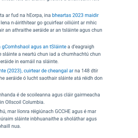
a ar fud na hEorpa, ina
bheartas 2023 maidir
ena n-áirithítear go gcuirfear oiliúint ar mhic
air an athraithe aeráide ar an tsláinte agus chun
n gComhshaol agus an tSláinte
a d’eagraigh
ithe sláinte a neartú chun iad a chumhachtú chun
ráide in earnáil na sláinte.
te (2023), cuirtear de cheangal ar
na 148 dtír
e aeráide ó lucht saothair sláinte atá réidh don
mhanda é de scoileanna agus cláir gairmeacha
r in Ollscoil Columbia.
chú, mar líonra réigiúnach GCCHE agus é mar
 cúraim sláinte inbhuanaithe a sholáthar agus
bhaill nua.