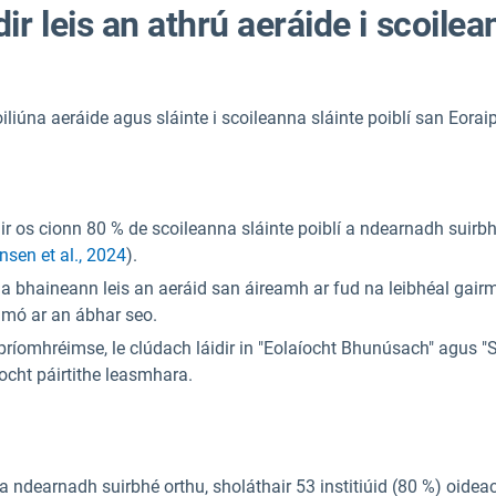
r leis an athrú aeráide i scoilea
liúna aeráide agus sláinte i scoileanna sláinte poiblí san Eoraip
ir os cionn 80 % de scoileanna sláinte poiblí a ndearnadh suirbhé
nsen et al., 2024
).
 a bhaineann leis an aeráid san áireamh ar fud na leibhéal gair
 mó ar an ábhar seo.
bpríomhréimse, le clúdach láidir in "Eolaíocht Bhunúsach" agus "Str
íocht páirtithe leasmhara.
lí a ndearnadh suirbhé orthu, sholáthair 53 institiúid (80 %) oide