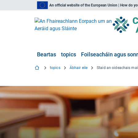
An official website of the European Union | How do y
Beartas
topics
Foilseacháin agus sonr
topics
Ábhair eile