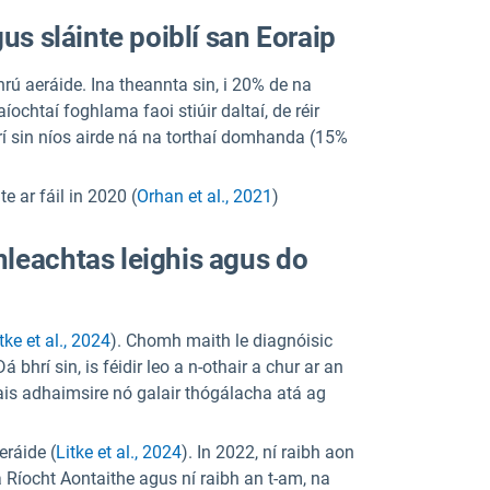
us sláinte poiblí san Eoraip
hrú aeráide. Ina theannta sin, i 20% de na
ochtaí foghlama faoi stiúir daltaí, de réir
rí sin níos airde ná na torthaí domhanda (15%
 ar fáil in 2020 (
Orhan et al., 2021
)
hleachtas leighis agus do
tke et al., 2024
). Chomh maith le diagnóisic
Dá bhrí sin, is féidir leo a n-othair a chur ar an
ais adhaimsire nó galair thógálacha atá ag
eráide (
Litke et al., 2024
). In 2022, ní raibh aon
a Ríocht Aontaithe agus ní raibh an t-am, na