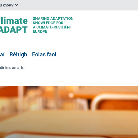
ou know?
aí
Réitigh
Eolas faoi
Staid an oideachais maidir leis an athrú aeráide san Eoraip