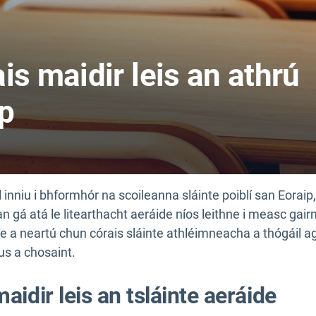
is maidir leis an athrú
ip
l inniu i bhformhór na scoileanna sláinte poiblí san Eorai
 an gá atá le litearthacht aeráide níos leithne i measc gai
ide a neartú chun córais sláinte athléimneacha a thógáil
gus a chosaint.
idir leis an tsláinte aeráide