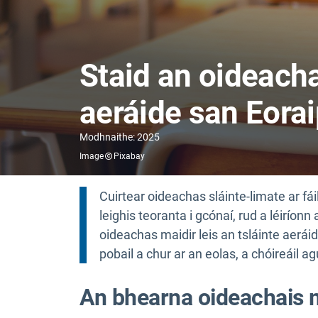
Staid an oideacha
aeráide san Eora
Modhnaithe: 2025
Image
Pixabay
Cuirtear oideachas sláinte-limate ar fái
leighis teoranta i gcónaí, rud a léiríonn
oideachas maidir leis an tsláinte aerá
pobail a chur ar an eolas, a chóireáil a
An bhearna oideachais ma