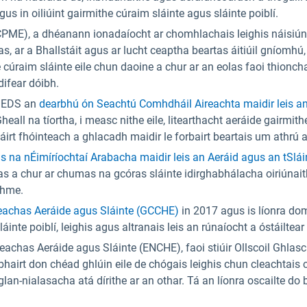
us in oiliúint gairmithe cúraim sláinte agus sláinte poiblí.
PME), a dhéanann ionadaíocht ar chomhlachais leighis náisiúnt
s, ar a Bhallstáit agus ar lucht ceaptha beartas áitiúil gníomhú, l
e cúraim sláinte eile chun daoine a chur ar an eolas faoi thionch
difear dóibh.
ch EDS an
dearbhú ón Seachtú Comhdháil Aireachta maidir leis a
Gheall na tíortha, i measc nithe eile, litearthacht aeráide gairm
áirt fhóinteach a ghlacadh maidir le forbairt beartais um athrú ae
 na nÉimíríochtaí Arabacha maidir leis an Aeráid agus an tSláin
as a chur ar chumas na gcóras sláinte idirghabhálacha oiriúnaith
dhme.
achas Aeráide agus Sláinte (GCCHE)
in 2017 agus is líonra do
sláinte poiblí, leighis agus altranais leis an rúnaíocht a óstáiltea
achas Aeráide agus Sláinte (ENCHE), faoi stiúir Ollscoil Ghlas
bhairt don chéad ghlúin eile de chógais leighis chun cleachtais
glan-nialasacha atá dírithe ar an othar. Tá an líonra oscailte do 