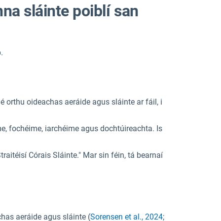
nna sláinte poiblí san
.
 orthu oideachas aeráide agus sláinte ar fáil, i
me, fochéime, iarchéime agus dochtúireachta. Is
aitéisí Córais Sláinte." Mar sin féin, tá bearnaí
achas aeráide agus sláinte (
Sorensen et al., 2024
;