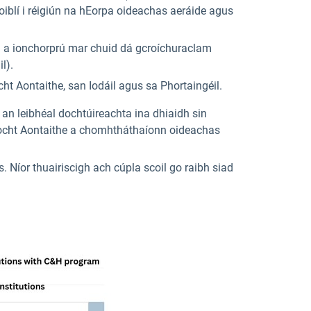
poiblí i réigiún na hEorpa oideachas aeráide agus
sin a ionchorprú mar chuid dá gcroíchuraclam
l).
ht Aontaithe, san Iodáil agus sa Phortaingéil.
 an leibhéal dochtúireachta ina dhiaidh sin
a Ríocht Aontaithe a chomhtháthaíonn oideachas
 Níor thuairiscigh ach cúpla scoil go raibh siad