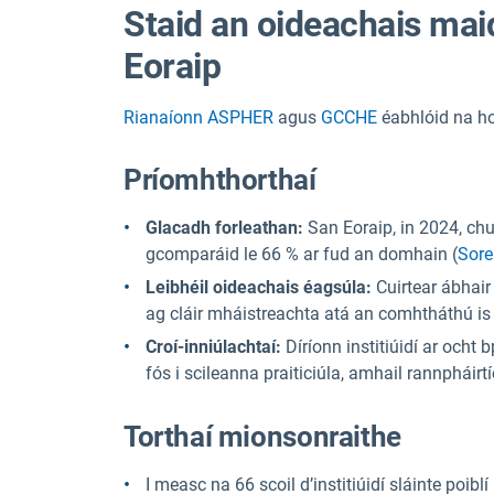
Staid an oideachais maidi
Eoraip
Rianaíonn ASPHER
agus
GCCHE
éabhlóid na hoi
Príomhthorthaí
Glacadh forleathan:
San Eoraip, in 2024, chu
gcomparáid le 66 % ar fud an domhain (
Sore
Leibhéil oideachais éagsúla:
Cuirtear ábhair
ag cláir mháistreachta atá an comhtháthú is
Croí-inniúlachtaí:
Díríonn institiúidí ar ocht 
fós i scileanna praiticiúla, amhail rannpháirt
Torthaí mionsonraithe
I measc na 66 scoil d’institiúidí sláinte poib