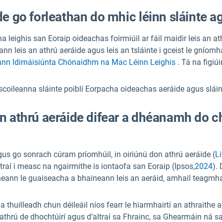
e go forleathan do mhic léinn sláinte ag
 leighis san Eoraip oideachas foirmiúil ar fáil maidir leis an at
n leis an athrú aeráide agus leis an tsláinte i gceist le gníomhaí
n Idirnáisiúnta Chónaidhm na Mac Léinn Leighis .
Tá na figiúi
scoileanna sláinte poiblí Eorpacha oideachas aeráide agus sláinte
n athrú aeráide difear a dhéanamh do c
gus go sonrach cúram príomhúil, in oiriúnú don athrú aeráide (
Li
ltraí i measc na ngairmithe is iontaofa san Eoraip (Ipsos,
2024
). 
ineann le guaiseacha a bhaineann leis an aeráid, amhail teagmh
thuilleadh chun déileáil níos fearr le hiarmhairtí an athraithe a
athrú de dhochtúirí agus d’altraí sa Fhrainc, sa Ghearmáin ná s