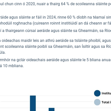
 dhul chun cinn ó 2020, nuair a thairg 64 % de scoileanna sláinte 
eráide agus sláinte ar fáil in 2024, rinne 60 % díobh na téamaí 
odúil roghnacha (cuireann roinnt institiúidí an dá cheann ar fái
í a thairgeann cúrsaí aeráide agus sláinte sa Ghearmáin, sa Ríoc
 oideachas maidir leis an athrú aeráide sa tsláinte phoiblí, agus
oinnt scoileanna sláinte poiblí sa Ghearmáin, san Ísiltír agus s
úla.
mhór na gclár oideachais aeráide agus sláinte le 5 bliana anuas.
á 10 mbliana.