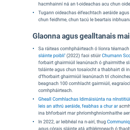
hacmhainní ná an t-oideachas acu chun oideac
Tugann oideachas éifeachtach aeráide agus sl
chun feidhme, chun tacú le beartais inbhuana
Glaonna agus gealltanais maid
Sa ráiteas comhpháirteach ó líonra téamach
sláinte poiblí’
(2022) faoi stiúir
Chumann Scoil
forbairt ghairmiúil leanúnach ó ghairmithe sl
tsláinte agus chun tosaíocht a thabhairt di 
d’fhorbairt ghairmiúil leanúnach trí choinc
beagnach 100 comhlacht gairmiúil, eagraíocht
comhpháirteach.
Gheall Comhlachas Idirnáisiúnta na nInstitiúi
leis an athrú aeráide, feabhas a chur ar
acmhai
ina bhforbairt mar phríomhghníomhaithe aer
In 2022, ar leibhéal na n-airí, thug
Communiqué
agus córais sláinte atá athléimneach ó thaob