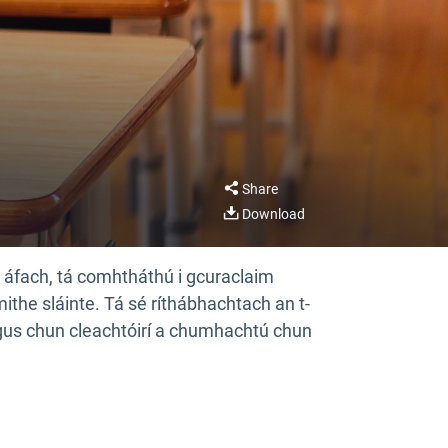
Share
Download
p, áfach, tá comhtháthú i gcuraclaim
rmithe sláinte. Tá sé ríthábhachtach an t-
 agus chun cleachtóirí a chumhachtú chun