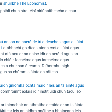
ir
shuirbhé The Economist
.
oiblí chun straitéisí oiriúnaitheacha a chur
ú ar son na haeráide trí oideachas agus oiliúint
 i
dtábhacht go dteastaíonn croí-oiliúint agus
nt atá acu ar na naisc idir an aeráid agus an
 do chláir fochéime agus iarchéime agus
dach a chur san áireamh. D’fhormhuinigh
agus sa chúram sláinte an ráiteas
aidh gníomhaíochta maidir leis an tsláinte agus
comhroinnt eolais idir institiúidí chun tacú leo
ar thionchair an athraithe aeráide ar an tsláinte
irítear leis an aidhm gnéithe a bhaineann leis