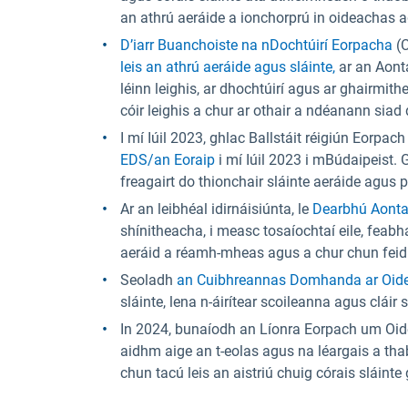
an athrú aeráide a ionchorprú in oideachas ag
D’iarr Buanchoiste na nDochtúirí Eorpacha
(C
leis an athrú aeráide agus sláinte,
ar an Aonta
léinn leighis, ar dhochtúirí agus ar ghairmith
cóir leighis a chur ar othair a ndéanann siad 
I mí Iúil 2023, ghlac Ballstáit réigiún Eorpa
EDS/an Eoraip
i mí Iúil 2023 i mBúdaipeist. 
freagairt do thionchair sláinte aeráide agus p
Ar an leibhéal idirnáisiúnta, le
Dearbhú Aontas
shínitheacha, i measc tosaíochtaí eile, feabh
aeráid a réamh-mheas agus a chur chun fei
Seoladh
an Cuibhreannas Domhanda ar Oide
sláinte, lena n-áirítear scoileanna agus cláir 
In 2024, bunaíodh an Líonra Eorpach um Oide
aidhm aige an t-eolas agus na léargais a tha
chun tacú leis an aistriú chuig córais sláinte 