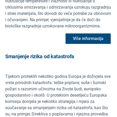
fluktuacije temperature i vlažnosti ili fluktuacije u
ciklusima smrzavanja i odmrzavanja uzrokuju razgradnju
i stres materijala, što dovodi do veće potrebe za obnovom
i očuvanjem. Na primjer, vjerojatnije je da će doći do
biološke razgradnje uzrokovane mikroorganizmima.
Više informacija
Smanjenje rizika od katastrofa
Tijekom proteklih nekoliko godina Europa je doživjela sve
vrste prirodnih katastrofa: teške poplave, suše i šumski
požari s razornim učincima na živote ljudi, europsko
gospodarstvo i okoliš. U proteklom desetljeću Europska
komisija donijela je nekoliko strategija i mjera za
suočavanje sa smanjenjem rizika od katastrofa, kao što
su, na primjer, Direktiva o poplavama i njezina provedba