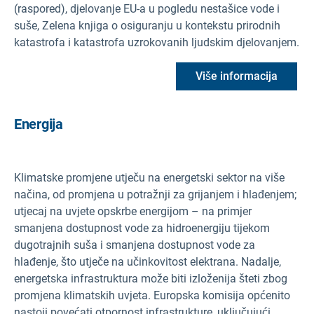
(raspored), djelovanje EU-a u pogledu nestašice vode i
suše, Zelena knjiga o osiguranju u kontekstu prirodnih
katastrofa i katastrofa uzrokovanih ljudskim djelovanjem.
Više informacija
Energija
Klimatske promjene utječu na energetski sektor na više
načina, od promjena u potražnji za grijanjem i hlađenjem;
utjecaj na uvjete opskrbe energijom – na primjer
smanjena dostupnost vode za hidroenergiju tijekom
dugotrajnih suša i smanjena dostupnost vode za
hlađenje, što utječe na učinkovitost elektrana. Nadalje,
energetska infrastruktura može biti izloženija šteti zbog
promjena klimatskih uvjeta. Europska komisija općenito
nastoji povećati otpornost infrastrukture, uključujući