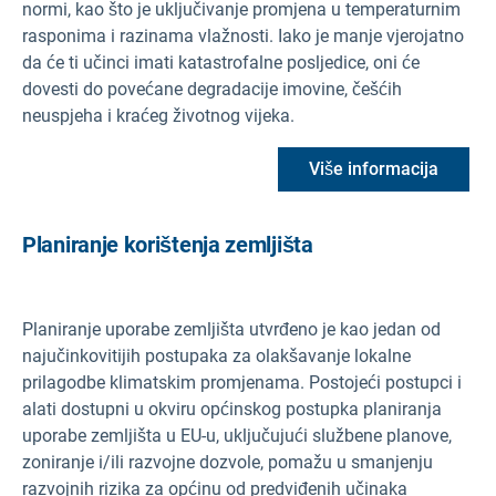
normi, kao što je uključivanje promjena u temperaturnim
rasponima i razinama vlažnosti. Iako je manje vjerojatno
da će ti učinci imati katastrofalne posljedice, oni će
dovesti do povećane degradacije imovine, češćih
neuspjeha i kraćeg životnog vijeka.
Više informacija
Planiranje korištenja zemljišta
Planiranje uporabe zemljišta utvrđeno je kao jedan od
najučinkovitijih postupaka za olakšavanje lokalne
prilagodbe klimatskim promjenama. Postojeći postupci i
alati dostupni u okviru općinskog postupka planiranja
uporabe zemljišta u EU-u, uključujući službene planove,
zoniranje i/ili razvojne dozvole, pomažu u smanjenju
razvojnih rizika za općinu od predviđenih učinaka