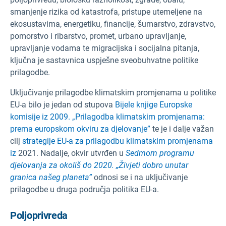
smanjenje rizika od katastrofa, pristupe utemeljene na
ekosustavima, energetiku, financije, šumarstvo, zdravstvo,
pomorstvo i ribarstvo, promet, urbano upravljanje,
upravljanje vodama te migracijska i socijalna pitanja,
ključna je sastavnica uspješne sveobuhvatne politike
prilagodbe.
Uključivanje prilagodbe klimatskim promjenama u politike
EU-a bilo je jedan od stupova
Bijele knjige Europske
komisije iz 2009. „Prilagodba klimatskim promjenama:
prema europskom okviru za djelovanje”
te je i dalje važan
cilj
strategije EU-a za prilagodbu klimatskim promjenama
iz
2021. Nadalje, okvir utvrđen u
Sedmom
programu
djelovanja za okoliš do 2020. „Živjeti dobro unutar
granica našeg planeta”
odnosi se i na uključivanje
prilagodbe u druga područja politika EU-a.
Poljoprivreda