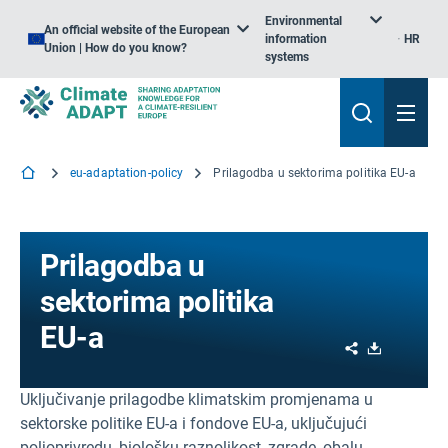
Environmental
An official website of the European
information
HR
Union | How do you know?
systems
eu-adaptation-policy
Prilagodba u sektorima politika EU-a
Prilagodba u
sektorima politika
EU-a
Share
Download
Uključivanje prilagodbe klimatskim promjenama u
sektorske politike EU-a i fondove EU-a, uključujući
poljoprivredu, biološku raznolikost, zgrade, obalu,