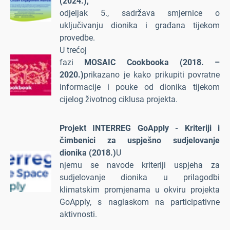
(2024.),
odjeljak 5., sadržava smjernice o
uključivanju dionika i građana tijekom
provedbe.
U trećoj
fazi
MOSAIC Cookbooka (2018. –
2020.)
prikazano je kako prikupiti povratne
informacije i pouke od dionika tijekom
cijelog životnog ciklusa projekta.
Projekt INTERREG GoApply - Kriteriji i
čimbenici za uspješno sudjelovanje
dionika (2018.)
U
njemu se navode kriteriji uspjeha za
sudjelovanje dionika u prilagodbi
klimatskim promjenama u okviru projekta
GoApply, s naglaskom na participativne
aktivnosti.