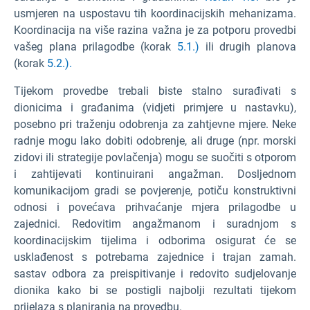
usmjeren na uspostavu tih koordinacijskih mehanizama.
Koordinacija na više razina važna je za potporu provedbi
vašeg plana prilagodbe (korak
5.1.)
ili drugih planova
(korak
5.2.).
Tijekom provedbe trebali biste stalno surađivati s
dionicima i građanima (vidjeti primjere u nastavku),
posebno pri traženju odobrenja za zahtjevne mjere. Neke
radnje mogu lako dobiti odobrenje, ali druge (npr. morski
zidovi ili strategije povlačenja) mogu se suočiti s otporom
i zahtijevati kontinuirani angažman. Dosljednom
komunikacijom gradi se povjerenje, potiču konstruktivni
odnosi i povećava prihvaćanje mjera prilagodbe u
zajednici. Redovitim angažmanom i suradnjom s
koordinacijskim tijelima i odborima osigurat će se
usklađenost s potrebama zajednice i trajan zamah.
sastav odbora za preispitivanje i redovito sudjelovanje
dionika kako bi se postigli najbolji rezultati tijekom
prijelaza s planiranja na provedbu.