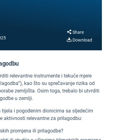
Share
025
Download
ilagodbu
vrditi relevantne instrumente i tekuće mjere
agodba”), kao što su sprečavanje rizika od
uporabe zemljišta. Osim toga, trebalo bi utvrditi
agodbe u zemlji.
h tijela i pogođenim dionicima sa sljedećim
e aktivnosti relevantne za prilagodbu:
skih promjena ili prilagodbe?