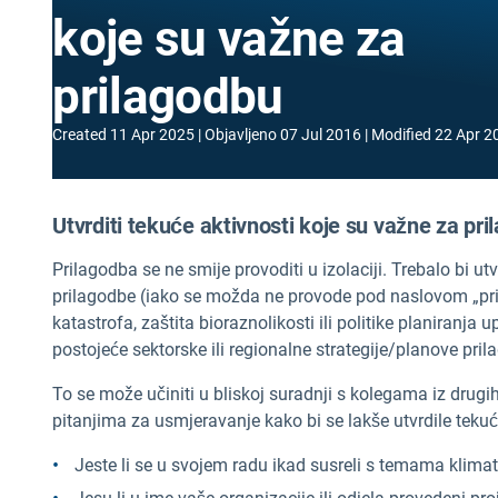
koje su važne za
prilagodbu
Created
11 Apr 2025
Objavljeno
07 Jul 2016
Modified
22 Apr 2
Utvrditi tekuće aktivnosti koje su važne za pr
Prilagodba se ne smije provoditi u izolaciji. Trebalo bi ut
prilagodbe (iako se možda ne provode pod naslovom „pril
katastrofa, zaštita bioraznolikosti ili politike planiranja 
postojeće sektorske ili regionalne strategije/planove pril
To se može učiniti u bliskoj suradnji s kolegama iz drugi
pitanjima za usmjeravanje kako bi se lakše utvrdile tekuć
Jeste li se u svojem radu ikad susreli s temama klimat