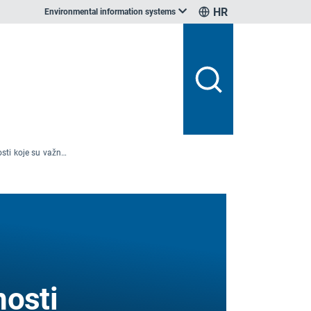
HR
Environmental information systems
Utvrditi tekuće aktivnosti koje su važne za prilagodbu
nosti