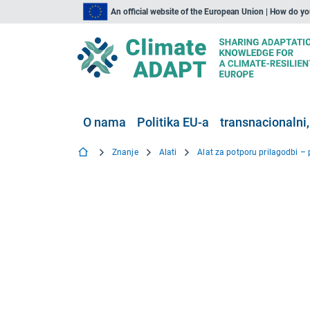
An official website of the European Union | How do y
O nama
Politika EU-a
transnacionalni,
Znanje
Alati