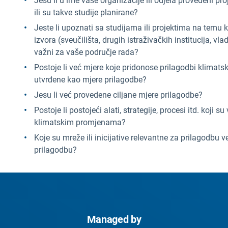
Jesu li u ime vaše organizacije ili odjela provedeni pro
ili su takve studije planirane?
Jeste li upoznati sa studijama ili projektima na temu k
izvora (sveučilišta, drugih istraživačkih institucija, vla
važni za vaše područje rada?
Postoje li već mjere koje pridonose prilagodbi klima
utvrđene kao mjere prilagodbe?
Jesu li već provedene ciljane mjere prilagodbe?
Postoje li postojeći alati, strategije, procesi itd. koji s
klimatskim promjenama?
Koje su mreže ili inicijative relevantne za prilagodbu ve
prilagodbu?
Managed by