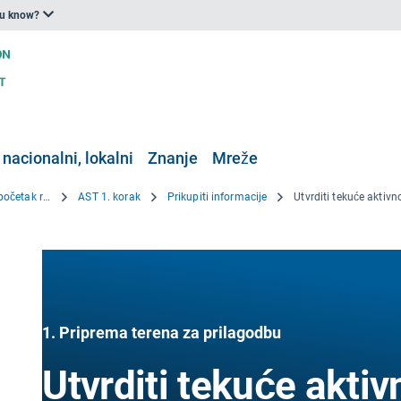
ou know?
 nacionalni, lokalni
Znanje
Mreže
Alat za potporu prilagodbi – početak rada
AST 1. korak
Prikupiti informacije
1. Priprema terena za prilagodbu
Utvrditi tekuće aktiv