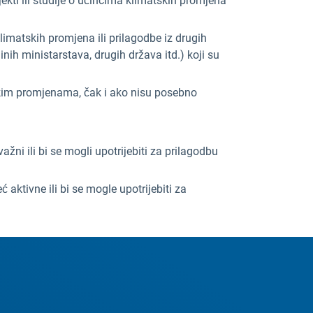
jekti ili studije o učincima klimatskih promjena
limatskih promjena ili prilagodbe iz drugih
dinih ministarstava, drugih država itd.) koji su
tskim promjenama, čak i ako nisu posebno
u važni ili bi se mogli upotrijebiti za prilagodbu
ć aktivne ili bi se mogle upotrijebiti za