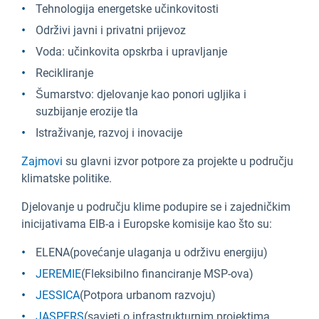
Tehnologija energetske učinkovitosti
Održivi javni i privatni prijevoz
Voda: učinkovita opskrba i upravljanje
Recikliranje
Šumarstvo: djelovanje kao ponori ugljika i
suzbijanje erozije tla
Istraživanje, razvoj i inovacije
Zajmovi
su glavni izvor potpore za projekte u području
klimatske politike.
Djelovanje u području klime podupire se i zajedničkim
inicijativama EIB-a i Europske komisije kao što su:
ELENA
(povećanje ulaganja u održivu energiju)
JEREMIE
(Fleksibilno financiranje MSP-ova)
JESSICA
(Potpora urbanom razvoju)
JASPERS
(savjeti o infrastrukturnim projektima