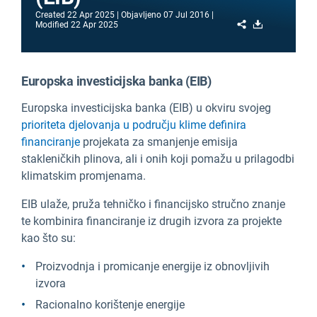
Created
22 Apr 2025
Objavljeno
07 Jul 2016
Share
Download
Modified
22 Apr 2025
Europska investicijska banka (EIB)
Europska investicijska banka (EIB) u okviru svojeg
prioriteta djelovanja u području klime definira
financiranje
projekata za smanjenje emisija
stakleničkih plinova, ali i onih koji pomažu u prilagodbi
klimatskim promjenama.
EIB ulaže, pruža tehničko i financijsko stručno znanje
te kombinira financiranje iz drugih izvora za projekte
kao što su:
Proizvodnja i promicanje energije iz obnovljivih
izvora
Racionalno korištenje energije