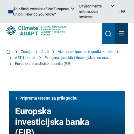
Environmental
An official website of the European
information
HR
Union | How do you know?
systems
Znanje
Alati
Alat za potporu prilagodbi – početak rada
AST 1. korak
Procjena ljudskih i financijskih resursa i utvrđivanje mogućnosti financiranja
Europska investicijska banka (EIB)
1. Priprema terena za prilagodbu
Europska
investicijska banka
(EIB)