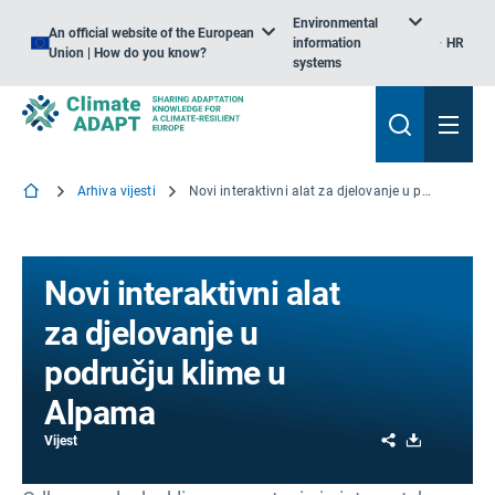
Environmental
An official website of the European
information
HR
Union | How do you know?
systems
Arhiva vijesti
Novi interaktivni alat za djelovanje u području klime u Alpama
Novi interaktivni alat
za djelovanje u
području klime u
Alpama
Share
Download
Vijest