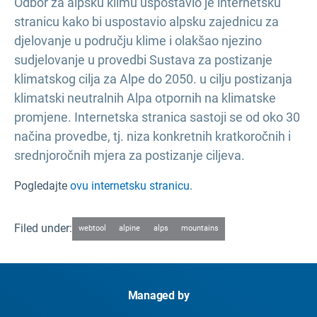
Odbor za alpsku klimu uspostavio je internetsku
stranicu kako bi uspostavio alpsku zajednicu za
djelovanje u području klime i olakšao njezino
sudjelovanje u provedbi Sustava za postizanje
klimatskog cilja za Alpe do 2050. u cilju postizanja
klimatski neutralnih Alpa otpornih na klimatske
promjene. Internetska stranica sastoji se od oko 30
načina provedbe, tj. niza konkretnih kratkoročnih i
srednjoročnih mjera za postizanje ciljeva.
Pogledajte
ovu internetsku stranicu
.
Filed under:
webtool
alpine
alps
mountains
Managed by