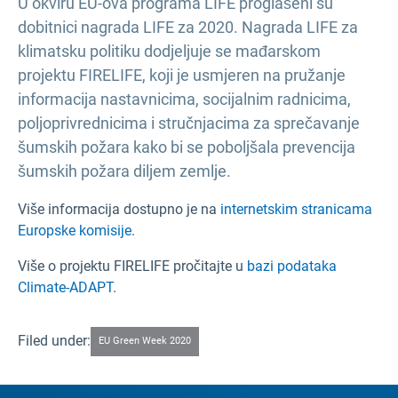
U okviru EU-ova programa LIFE proglašeni su
dobitnici nagrada LIFE za 2020. Nagrada LIFE za
klimatsku politiku dodjeljuje se mađarskom
projektu FIRELIFE, koji je usmjeren na pružanje
informacija nastavnicima, socijalnim radnicima,
poljoprivrednicima i stručnjacima za sprečavanje
šumskih požara kako bi se poboljšala prevencija
šumskih požara diljem zemlje.
Više informacija dostupno je na
internetskim stranicama
Europske komisije
.
Više o projektu FIRELIFE pročitajte u
bazi podataka
Climate-ADAPT
.
Filed under:
EU Green Week 2020