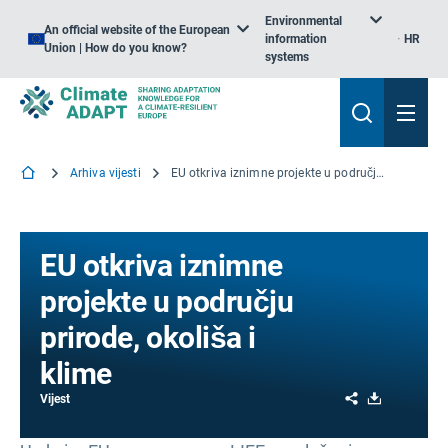
Environmental
An official website of the European
information
HR
Union | How do you know?
systems
Arhiva vijesti
EU otkriva iznimne projekte u području prirode, okoliša i klime
EU otkriva iznimne
projekte u području
prirode, okoliša i
klime
Share
Download
Vijest