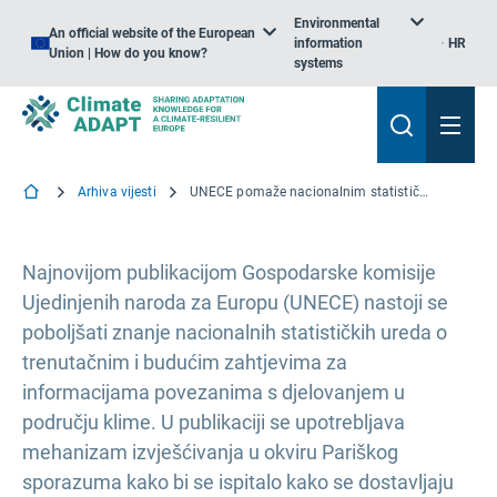
Environmental
An official website of the European
information
HR
Union | How do you know?
systems
Arhiva vijesti
UNECE pomaže nacionalnim statističkim uredima da pridonesu podacima o klimatskim promjenama
Najnovijom publikacijom Gospodarske komisije
Ujedinjenih naroda za Europu (UNECE) nastoji se
poboljšati znanje nacionalnih statističkih ureda o
trenutačnim i budućim zahtjevima za
informacijama povezanima s djelovanjem u
području klime. U publikaciji se upotrebljava
mehanizam izvješćivanja u okviru Pariškog
sporazuma kako bi se ispitalo kako se dostavljaju