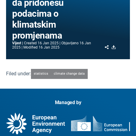
da pridonesu
podacima o
klimatskim
promjenama
Vijest
Created
16 Jan 2025
Objavljeno
16 Jan
Share
Download
2025
Modified
16 Jan 2025
Filed under:
statistics
climate change data
Managed by