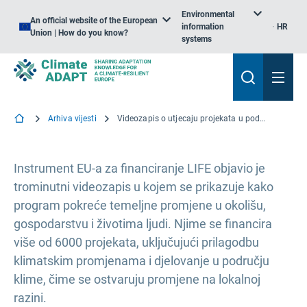
Environmental
An official website of the European
information
HR
Union | How do you know?
systems
Arhiva vijesti
Videozapis o utjecaju projekata u području zaštite okoliša i klime u okviru programa LIFE EU-a
Instrument EU-a za financiranje LIFE objavio je
trominutni videozapis u kojem se prikazuje kako
program pokreće temeljne promjene u okolišu,
gospodarstvu i životima ljudi. Njime se financira
više od 6000 projekata, uključujući prilagodbu
klimatskim promjenama i djelovanje u području
klime, čime se ostvaruju promjene na lokalnoj
razini.