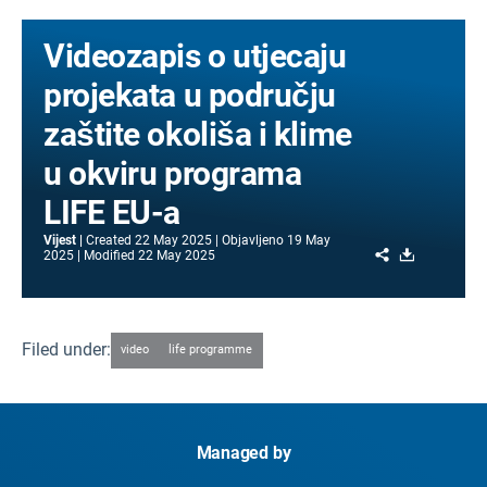
Videozapis o utjecaju
projekata u području
zaštite okoliša i klime
u okviru programa
LIFE EU-a
Vijest
Created
22 May 2025
Objavljeno
19 May
Share
Download
2025
Modified
22 May 2025
Filed under:
video
life programme
Managed by