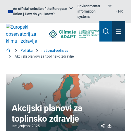
Environmental
An official website of the European
information
HR
Union | How do you know?
systems
Politika
national-policies
Akcijski planovi za toplinsko zdravlje
Akcijski planovi za
toplinsko zdravlje
Share
Download
Izmijenjeno: 2025