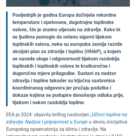
Posljednjih je godina Europa doživjela rekordne
temperature i opetovane, dugotrajne toplinske
valove, što je znatno utjecalo na zdravlje. Kako bi
se ljudima pomoglo da ostanu sigurni tijekom
toplinskih valova, neke su europske zemlje razvile
akcijski plan za zdravlje i toplinu (HHAP), u kojem
se navode uloge i odgovornosti tijekom razdoblja
toplinskih i toplinskih valova te kratkoročne i
dugoročne mjere prilagodbe. Sustavi za nadzor
zdravlja i topline također su ključna sastavnica
koordiniranog odgovora jer pružaju podatke i
dokaze kojima se podupire donošenje odluka prije,
tijekom i nakon razdoblja topline.
EEA je 2024. objavila brifing naslovljen
„Učinci topline na
zdravlje: Nadzor i pripravnost u Europi u
okviru inicijative
Europskog opservatorija za klimu i zdravlje. Na