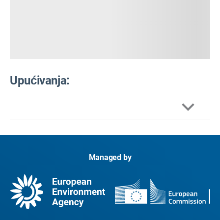
Upućivanja:
Akcijski planovi za zdravlje i toplinu (HHAP):
Toplina i zdravlje u europskoj regiji Svjetske
Managed by
zdravstvene organizacije: ažurirani dokazi za
učinkovitu prevenciju
Sustavi za upozoravanje na toplinu
(HHWS):
Pregled postojećih sustava za
upozoravanje na toplinu u Europi