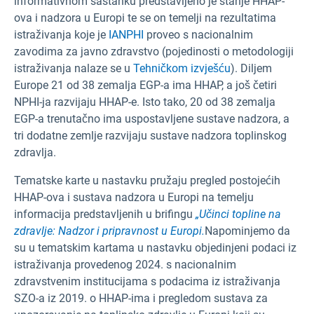
informativnom sastanku predstavljeno je stanje HHAP-
ova i nadzora u Europi te se on temelji na rezultatima
istraživanja koje je
IANPHI
proveo s nacionalnim
zavodima za javno zdravstvo (pojedinosti o metodologiji
istraživanja nalaze se u
Tehničkom izvješću
). Diljem
Europe 21 od 38 zemalja EGP-a ima HHAP, a još četiri
NPHI-ja razvijaju HHAP-e. Isto tako, 20 od 38 zemalja
EGP-a trenutačno ima uspostavljene sustave nadzora, a
tri dodatne zemlje razvijaju sustave nadzora toplinskog
zdravlja.
Tematske karte u nastavku pružaju pregled postojećih
HHAP-ova i sustava nadzora u Europi na temelju
informacija predstavljenih u brifingu
„Učinci topline na
zdravlje: Nadzor i pripravnost u Europi.
Napominjemo da
su u tematskim kartama u nastavku objedinjeni podaci iz
istraživanja provedenog 2024. s nacionalnim
zdravstvenim institucijama s podacima iz istraživanja
SZO-a iz 2019. o HHAP-ima i pregledom sustava za