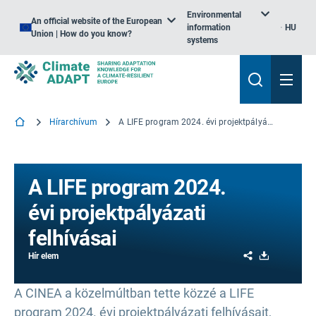
Environmental
An official website of the European
information
HU
Union | How do you know?
systems
Hírarchívum
A LIFE program 2024. évi projektpályázati felhívásai
A LIFE program 2024.
évi projektpályázati
felhívásai
Share
Download
Hír elem
A CINEA a közelmúltban tette közzé a LIFE
program 2024. évi projektpályázati felhívásait,