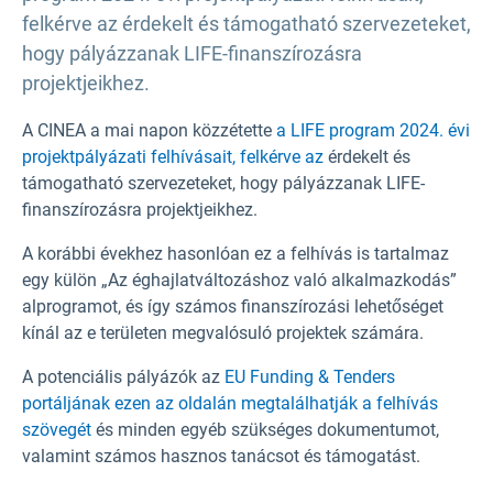
felkérve az érdekelt és támogatható szervezeteket,
hogy pályázzanak LIFE-finanszírozásra
projektjeikhez.
A CINEA a mai napon közzétette
a LIFE program 2024. évi
projektpályázati felhívásait, felkérve az
érdekelt és
támogatható szervezeteket, hogy pályázzanak LIFE-
finanszírozásra projektjeikhez.
A korábbi évekhez hasonlóan ez a felhívás is tartalmaz
egy külön „Az éghajlatváltozáshoz való alkalmazkodás”
alprogramot, és így számos finanszírozási lehetőséget
kínál az e területen megvalósuló projektek számára.
A potenciális pályázók az
EU Funding & Tenders
portáljának ezen az oldalán megtalálhatják a
felhívás
szövegét
és minden egyéb szükséges dokumentumot,
valamint számos hasznos tanácsot és támogatást.