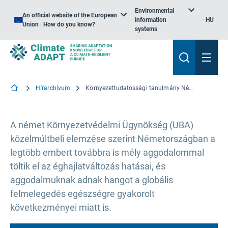
Environmental
An official website of the European
information
HU
Union | How do you know?
systems
Hírarchívum
Környezettudatossági tanulmány Németországban: a válságok befolyásolják az éghajlati kihívások közmegítélését
A német Környezetvédelmi Ügynökség (UBA)
közelmúltbeli elemzése szerint Németországban a
legtöbb embert továbbra is mély aggodalommal
töltik el az éghajlatváltozás hatásai, és
aggodalmuknak adnak hangot a globális
felmelegedés egészségre gyakorolt
következményei miatt is.