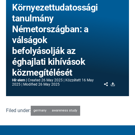
Környezettudatossági
tanulmány
Németországban: a
válságok
befolyásolják az
éghajlati kihívások
közmegítélését
Hír elem
Created
26 May 2025
Közzétett
16 May
Share
Download
2025
Modified
26 May 2025
Filed under:
germany
awareness study