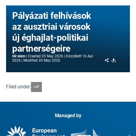
Pályázati felhívások
az ausztriai városok
új éghajlat-politikai
partnerségeire
Hír elem
Created
20 May 2026
Közzétett
16 Apr
Share
Download
2026
Modified
20 May 2026
Filed under:
call
Managed by