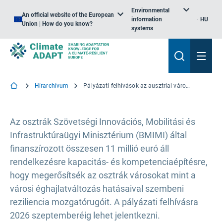
Environmental
An official website of the European
information
HU
Union | How do you know?
systems
Hírarchívum
Pályázati felhívások az ausztriai városok új éghajlat-politikai partnerségeire
Az osztrák Szövetségi Innovációs, Mobilitási és
Infrastruktúraügyi Minisztérium (BMIMI) által
finanszírozott összesen 11 millió euró áll
rendelkezésre kapacitás- és kompetenciaépítésre,
hogy megerősítsék az osztrák városokat mint a
városi éghajlatváltozás hatásaival szembeni
reziliencia mozgatórugóit. A pályázati felhívásra
2026 szeptemberéig lehet jelentkezni.