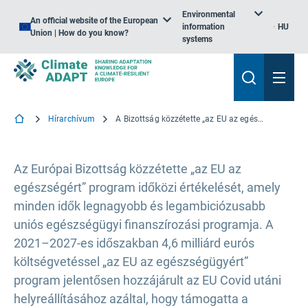
Environmental
An official website of the European
information
HU
Union | How do you know?
systems
Hírarchívum
A Bizottság közzétette „az EU az egészségért” program időközi értékelését
Az Európai Bizottság közzétette „az EU az
egészségért” program időközi értékelését, amely
minden idők legnagyobb és legambiciózusabb
uniós egészségügyi finanszírozási programja. A
2021–2027-es időszakban 4,6 milliárd eurós
költségvetéssel „az EU az egészségügyért”
program jelentősen hozzájárult az EU Covid utáni
helyreállításához azáltal, hogy támogatta a