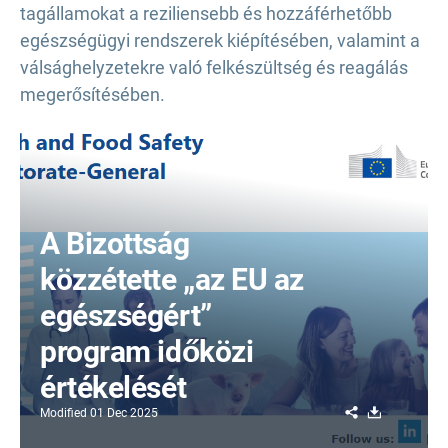
tagállamokat a reziliensebb és hozzáférhetőbb
egészségügyi rendszerek kiépítésében, valamint a
válsághelyzetekre való felkészültség és reagálás
megerősítésében.
A Bizottság
közzétette „az EU az
egészségért”
program időközi
értékelését
Share
Download
Modified
01 Dec 2025