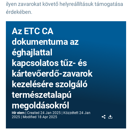
ilyen zavarokat követő helyreállításuk támogatása
érdekében.
Az ETC CA
dokumentuma az
éghajlattal
kapcsolatos tűz- és
kártevőerdő-zavarok
kezelésére szolgáló
természetalapú
megoldásokról
Hír elem
Created
24 Jan 2025
Közzétett
24 Jan
Share
Download
2025
Modified
18 Apr 2025