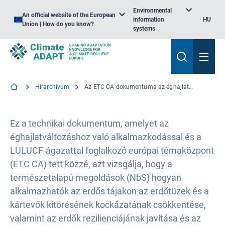
Environmental
An official website of the European
information
HU
Union | How do you know?
systems
Hírarchívum
Az ETC CA dokumentuma az éghajlattal kapcsolatos tűz- és kártevőerdő-zavarok kezelésére szolgáló természetalapú megoldásokról
Ez a technikai dokumentum, amelyet az
éghajlatváltozáshoz való alkalmazkodással és a
LULUCF-ágazattal foglalkozó európai témaközpont
(ETC CA) tett közzé, azt vizsgálja, hogy a
természetalapú megoldások (NbS) hogyan
alkalmazhatók az erdős tájakon az erdőtüzek és a
kártevők kitörésének kockázatának csökkentése,
valamint az erdők rezilienciájának javítása és az