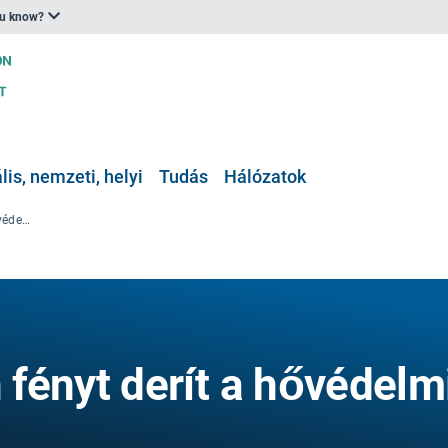
ou know?
is, nemzeti, helyi
Tudás
Hálózatok
A német magazin fényt derít a hővédelmi akciótervekre
fényt derít a hővédelm