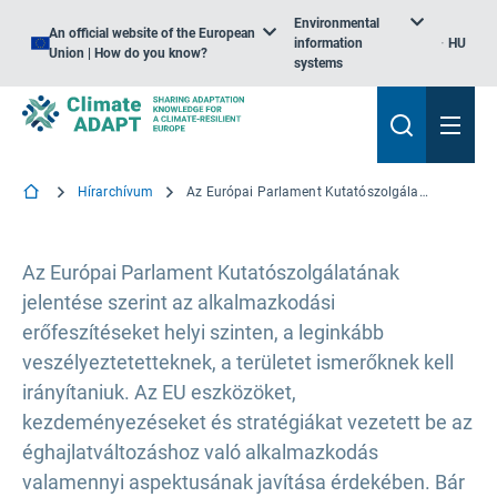
Environmental
An official website of the European
information
HU
Union | How do you know?
systems
Hírarchívum
Az Európai Parlament Kutatószolgálatának mélyreható elemzése az éghajlatváltozáshoz való regionális és helyi alkalmazkodásról
Az Európai Parlament Kutatószolgálatának
jelentése szerint az alkalmazkodási
erőfeszítéseket helyi szinten, a leginkább
veszélyeztetetteknek, a területet ismerőknek kell
irányítaniuk. Az EU eszközöket,
kezdeményezéseket és stratégiákat vezetett be az
éghajlatváltozáshoz való alkalmazkodás
valamennyi aspektusának javítása érdekében. Bár