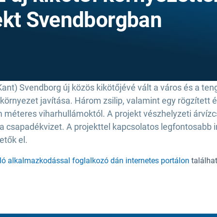
ekt Svendborgban
Kant) Svendborg új közös kikötőjévé vált a város és a ten
rnyezet javítása. Három zsilip, valamint egy rögzített és
om méteres viharhullámoktól. A projekt vészhelyzeti árvíz
a csapadékvizet. A projekttel kapcsolatos legfontosabb 
etők el.
ló alkalmazkodással foglalkozó dán internetes portálon
találha