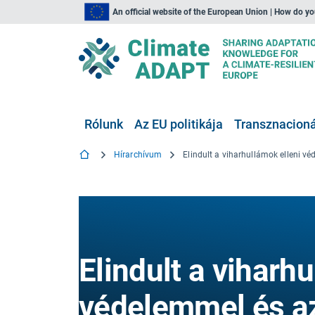
An official website of the European Union | How do y
Rólunk
Az EU politikája
Transznacionál
Hírarchívum
Elindult a viharh
védelemmel és az 