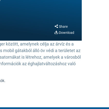
Share
Download
ger között, amelynek célja az árvíz és a
 mobil gátakból álló öv védi a területet az
csatornákat is létrehoz, amelyek a városból
információk az éghajlatváltozáshoz való
tók.