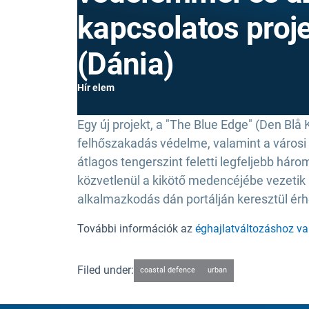
kapcsolatos proj
(Dánia)
Hír elem
Egy új projekt, a "The Blue Edge" (Den Blå 
felhőszakadás védelme, valamint a városi kö
átlagos tengerszint feletti legfeljebb hár
közvetlenül a kikötő medencéjébe vezetik 
alkalmazkodás dán portálján keresztül érh
További információk az
éghajlatváltozáshoz va
Filed under:
coastal defence
urban