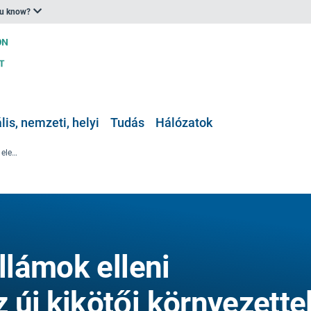
ou know?
is, nemzeti, helyi
Tudás
Hálózatok
Elindult a viharhullámok elleni védelemmel és az új kikötői környezettel kapcsolatos projekt Svendborgban (Dánia)
ullámok elleni
új kikötői környezette