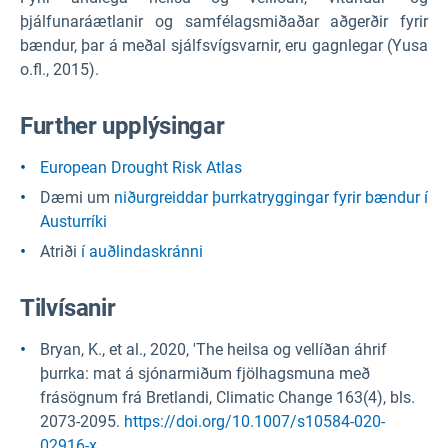
þjálfunaráætlanir og samfélagsmiðaðar aðgerðir fyrir
bændur, þar á meðal sjálfsvígsvarnir, eru gagnlegar (Yusa
o.fl., 2015).
F
urther upplýsingar
European Drought Risk Atlas
Dæmi um
niðurgreiddar þurrkatryggingar fyrir bændur í
Austurríki
Atriði
í auðlindaskránni
Tilvísanir
Bryan, K., et al., 2020, 'The heilsa og vellíðan áhrif
þurrka: mat á sjónarmiðum fjölhagsmuna með
frásögnum frá Bretlandi, Climatic Change 163(4), bls.
2073-2095.
https://doi.org/10.1007/s10584-020-
02916-x