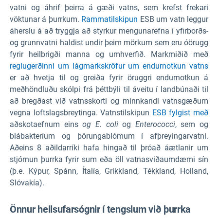
vatni og áhrif þeirra á gæði vatns, sem krefst frekari
vöktunar á þurrkum.
Rammatilskipun
ESB um vatn leggur
áherslu á að tryggja að styrkur mengunarefna í yfirborðs-
og grunnvatni haldist undir þeim mörkum sem eru óörugg
fyrir heilbrigði manna og umhverfið. Markmiðið með
reglugerðinni um lágmarkskröfur um endurnotkun vatns
er að hvetja til og greiða fyrir öruggri endurnotkun á
meðhöndluðu skólpi frá þéttbýli til áveitu í landbúnaði til
að bregðast við vatnsskorti og minnkandi vatnsgæðum
vegna loftslagsbreytinga. Vatnstilskipun
ESB fylgist með
aðskotaefnum eins
og E. coli
og
Enterococci
, sem og
blábakteríum og þörungablómum í afþreyingarvatni.
Aðeins 8 aðildarríki hafa hingað til þróað áætlanir um
stjórnun þurrka fyrir sum eða öll vatnasviðaumdæmi sín
(þ.e. Kýpur, Spánn, Ítalía, Grikkland, Tékkland, Holland,
Slóvakía).
Önnur heilsufarsógnir í tengslum við þurrka