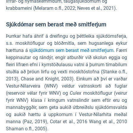
lifrar- og nýrnaskemmdum, taugasjúkdómum og
krabbameini (Melaram o.fl., 2022; Neves et al., 2021).
Sjúkdómar sem berast með smitferjum
Þurrkar hafa áhrif á dreifingu og þéttleika sjúkdómsferja,
s.s. moskítóflugur og blóðmítla, sem hugsanlega eykur
hættuna á
sjúkdómum sem berast með smitferjum
. Færri
keppinautar og rándýr, engir atburðir við skolun eggja og
fleiri lífræn efni í kyrrstöðulausu vatni á þurrum tímabilum
stuðla að þróun lirfu og vexti moskítóstofna (Stanke o.fl.,
2013), Chase and Knight, 2003). Einkum að því er varðar
Vestur-Nílarveira (WNV) veldur vatnsskorti að fuglar
(reservoir vélar fyrir WNV) og
Culex
moskítóflugur (veirur
fyrir WNV) klasa í kringum vatnslindir sem eftir eru og
mannabyggðir, sem geta aukið útbreiðslu sjúkdómsvalda
og aukið hættu á uppkomum í Vestur-Nílarhita meðal
manna (Paz, 2019), Cotar et al., 2016 Wang et al., 2010
Shaman o.fl., 2005).