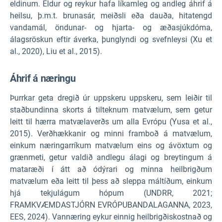
eldinum. Eldur og reykur hafa líkamleg og andleg áhrif á
heilsu, þ.m.t. brunasár, meiðsli eða dauða, hitatengd
vandamál, öndunar- og hjarta- og æðasjúkdóma,
álagsröskun eftir áverka, þunglyndi og svefnleysi (Xu et
al., 2020), Liu et al., 2015).
Áhrif á næringu
Þurrkar geta dregið úr uppskeru uppskeru, sem leiðir til
staðbundinna skorts á tilteknum matvælum, sem getur
leitt til hærra matvælaverðs um alla Evrópu (Yusa et al.,
2015). Verðhækkanir og minni framboð á matvælum,
einkum næringarríkum matvælum eins og ávöxtum og
grænmeti, getur valdið andlegu álagi og breytingum á
mataræði í átt að ódýrari og minna heilbrigðum
matvælum eða leitt til þess að sleppa máltíðum, einkum
hjá tekjulágum hópum (UNDRR, 2021;
FRAMKVÆMDASTJÓRN EVRÓPUBANDALAGANNA, 2023,
EES, 2024). Vannæring eykur einnig heilbrigðiskostnað og