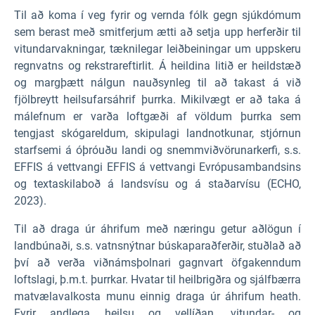
Til að koma í veg fyrir og vernda fólk gegn sjúkdómum
sem berast með smitferjum ætti að setja upp herferðir til
vitundarvakningar, tæknilegar leiðbeiningar um uppskeru
regnvatns og rekstrareftirlit. Á heildina litið er heildstæð
og margþætt nálgun nauðsynleg til að takast á við
fjölbreytt heilsufarsáhrif þurrka. Mikilvægt er að taka á
málefnum er varða loftgæði af völdum þurrka sem
tengjast skógareldum, skipulagi landnotkunar, stjórnun
starfsemi á óþróuðu landi og snemmviðvörunarkerfi, s.s.
EFFIS á vettvangi EFFIS á vettvangi Evrópusambandsins
og textaskilaboð á landsvísu og á staðarvísu (ECHO,
2023).
Til að draga úr áhrifum með næringu getur aðlögun í
landbúnaði, s.s. vatnsnýtnar búskaparaðferðir, stuðlað að
því að verða viðnámsþolnari gagnvart öfgakenndum
loftslagi, þ.m.t. þurrkar. Hvatar til heilbrigðra og sjálfbærra
matvælavalkosta munu einnig draga úr áhrifum heath.
Fyrir andlega heilsu og vellíðan, vitundar- og