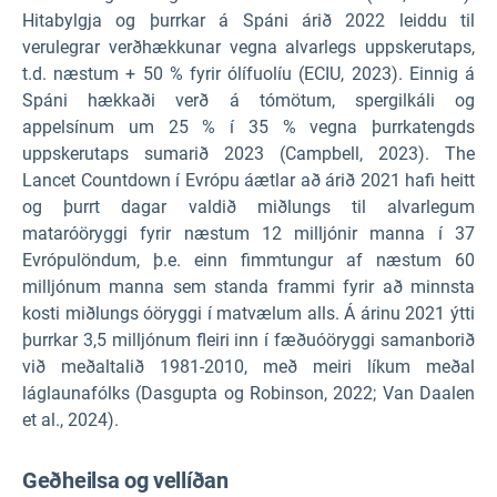
Hitabylgja og þurrkar á Spáni árið 2022 leiddu til
verulegrar verðhækkunar vegna alvarlegs uppskerutaps,
t.d. næstum + 50 % fyrir ólífuolíu (ECIU, 2023). Einnig á
Spáni hækkaði verð á tómötum, spergilkáli og
appelsínum um 25 % í 35 % vegna þurrkatengds
uppskerutaps sumarið 2023 (Campbell, 2023). The
Lancet Countdown í Evrópu áætlar að árið 2021 hafi heitt
og þurrt dagar valdið miðlungs til alvarlegum
mataróöryggi fyrir næstum 12 milljónir manna í 37
Evrópulöndum, þ.e. einn fimmtungur af næstum 60
milljónum manna sem standa frammi fyrir að minnsta
kosti miðlungs óöryggi í matvælum alls. Á árinu 2021 ýtti
þurrkar 3,5 milljónum fleiri inn í fæðuóöryggi samanborið
við meðaltalið 1981-2010, með meiri líkum meðal
láglaunafólks (Dasgupta og Robinson, 2022; Van Daalen
et al., 2024).
Geðheilsa og vellíðan