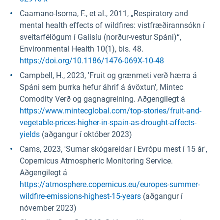
Caamano-Isorna, F., et al., 2011, „Respiratory and
mental health effects of wildfires: vistfræðirannsókn í
sveitarfélögum í Galisíu (norður-vestur Spáni)“,
Environmental Health 10(1), bls. 48.
https://doi.org/10.1186/1476-069X-10-48
Campbell, H., 2023, 'Fruit og grænmeti verð hærra á
Spáni sem þurrka hefur áhrif á ávöxtun', Mintec
Comodity Verð og gagnagreining. Aðgengilegt á
https://www.mintecglobal.com/top-stories/fruit-and-
vegetable-prices-higher-in-spain-as-drought-affects-
yields
(aðgangur í október 2023)
Cams, 2023, 'Sumar skógareldar í Evrópu mest í 15 ár',
Copernicus Atmospheric Monitoring Service.
Aðgengilegt á
https://atmosphere.copernicus.eu/europes-summer-
wildfire-emissions-highest-15-years
(aðgangur í
nóvember 2023)