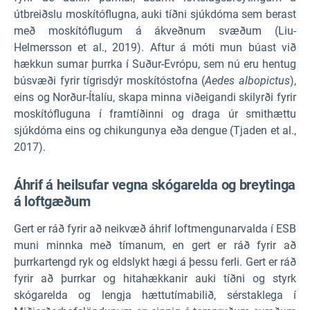
útbreiðslu moskítóflugna, auki tíðni sjúkdóma sem berast
með moskítóflugum á ákveðnum svæðum (Liu-
Helmersson et al., 2019). Aftur á móti mun búast við
hækkun sumar þurrka í Suður-Evrópu, sem nú eru hentug
búsvæði fyrir tígrisdýr moskítóstofna (
Aedes albopictus
),
eins og Norður-Ítalíu, skapa minna viðeigandi skilyrði fyrir
moskítófluguna í framtíðinni og draga úr smithættu
sjúkdóma eins og chikungunya eða dengue (Tjaden et al.,
2017).
Áhrif á heilsufar vegna skógarelda og breytinga
á loftgæðum
Gert er ráð fyrir að neikvæð áhrif loftmengunarvalda í ESB
muni minnka með tímanum, en gert er ráð fyrir að
þurrkartengd ryk og eldslykt hægi á þessu ferli. Gert er ráð
fyrir að þurrkar og hitahækkanir auki tíðni og styrk
skógarelda og lengja hættutímabilið, sérstaklega í