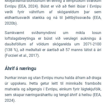
Miðjarðarhafslöndunum en einnig á tempruðum svæðum
Evrópu (EEA, 2024). Búist er við að fleiri íbúar í Evrópu
verði fyrir váhrifum af skógareldum þar sem
eldhættusvæði stækka og ná til þéttbýlissvæða (EEA,
2020b).
Samkvæmt sviðsmyndinni um mikla losun
loftslagsbreytinga er búist við verulegri aukningu á
dauðsföllum af völdum skógarelda um 2071-2100
(138 %), að meðaltali er áætlað að 57 manns látist á ári
(Forzieri et al., 2017).
Áhrif á næringu
Þurrkar innan og utan Evrópu munu halda áfram að draga
úr uppskeru. Þetta getur leitt til minnkaðs framboðs
matvæla og aðgengis í Evrópu, einkum fyrir lágtekjufólk,
sem skapar næringaráhættu og tengd áhrif á heilsu (EEA,
2024).