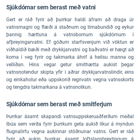
Sjúkdómar sem berast með vatni
Gert er ráð fyrir að þurrkar haldi áfram að draga úr
vatnsmagni og flæði á staðnum og tímabundið og eykur
þannig hættuna á vatnsbornum sjúkdómum í
afþreyingarvatni. Ef góðum starfsvenjum við vöktun er
viðhaldið bæði með drykkjarvatni og baðvatni er hægt að
koma í veg fyrir og takmarka áhrif á heilsu manna og
vellíðan. Hins vegar getur smithætta aukist þegar
vatnsnotendur skipta yfir í aðrar drykkjarvatnslindir, eins
og einkaholur eða uppskorið regnvatn vegna vatnsskorts
og tengdra takmarkana á vatnsnotkun.
Sjúkdómar sem berast með smitferjum
Þurrkar ásamt skapandi vatnsuppskeruaðferðum meðal
íbúa sem verða fyrir þurrkum geta aukið líkur á myndun
flugnalirfu vegna aukinnar stöðnunar vatns. Gert er ráð
fyrir að aukin þurrkar, ásamt loftslagsbreytingum á