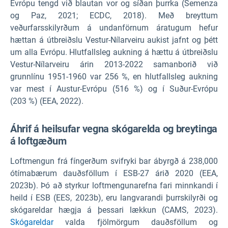
Evrópu tengd við blautan vor og síðan þurrka (Semenza
og Paz, 2021; ECDC, 2018). Með breyttum
veðurfarsskilyrðum á undanförnum áratugum hefur
hættan á útbreiðslu Vestur-Nílarveiru aukist jafnt og þétt
um alla Evrópu. Hlutfallsleg aukning á hættu á útbreiðslu
Vestur-Nílarveiru árin 2013-2022 samanborið við
grunnlínu 1951-1960 var 256 %, en hlutfallsleg aukning
var mest í Austur-Evrópu (516 %) og í Suður-Evrópu
(203 %) (EEA, 2022).
Áhrif á heilsufar vegna skógarelda og breytinga
á loftgæðum
Loftmengun frá fíngerðum svifryki bar ábyrgð á 238,000
ótímabærum dauðsföllum í ESB-27 árið 2020 (EEA,
2023b). Þó að styrkur loftmengunarefna fari minnkandi í
heild í ESB (EES, 2023b), eru langvarandi þurrskilyrði og
skógareldar hægja á þessari lækkun (CAMS, 2023).
Skógareldar
valda fjölmörgum dauðsföllum og