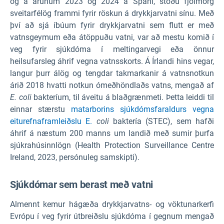
og á árunum 2023 og 2024 á Spáni, stóðu fjölmörg
sveitarfélög frammi fyrir röskun á drykkjarvatni sínu. Með
því að sjá íbúum fyrir drykkjarvatni sem flutt er með
vatnsgeymum eða átöppuðu vatni, var að mestu komið í
veg fyrir sjúkdóma í meltingarvegi eða önnur
heilsufarsleg áhrif vegna vatnsskorts. Á Írlandi hins vegar,
langur þurr álög og tengdar takmarkanir á vatnsnotkun
árið 2018 hvatti notkun ómeðhöndlaðs vatns, mengað af
E. coli
bakteríum, til áveitu á blaðgrænmeti. Þetta leiddi til
einnar stærstu
matarborins sjúkdómsfaraldurs vegna
eiturefnaframleiðslu E.
coli
baktería (STEC), sem hafði
áhrif á næstum 200 manns um landið með sumir þurfa
sjúkrahúsinnlögn (Health Protection Surveillance Centre
Ireland, 2023, persónuleg samskipti).
Sjúkdómar sem berast með vatni
Almennt kemur hágæða drykkjarvatns- og vöktunarkerfi
Evrópu í veg fyrir útbreiðslu sjúkdóma í gegnum mengað