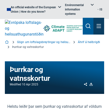
Environmental
An official website of the European
information
IS
Union | How do you know?
systems
Gögn um loftslagsbreytingar og heilsufar
Áhrif á heilbrigði
Þurrkar og vatnsskortur
Þurrkar og
vatnsskortur
Share
Download
Modified
10 Apr 2025
Helstu leiðir þar sem þurrkar og vatnsskortur af völdum