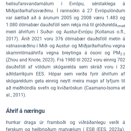
heilsufarsvandamálum í Evrópu, sérstaklega á
Miðjarðarhafssvæðinu. Í rannsókn á 27 Evrópulöndum
var áætlað að á árunum 2005 og 2008 væru 1.483 og
1.080 ótímabær dauðsföll sem rekja má til gróðurelda,
með
meiri áhrifum í Suður- og Austur-Evrópu (Kollanus o.fl.,
2017). Árið 2021 voru 376 ótímabær dauðsföll metin á
vatnasvæðinu í Mið- og Austur- og Miðjarðarhafinu vegna
skammtímaáhrifa vegna breytinga á ósoni og PM
2.5
(Zhou and Knote, 2023). Frá 1980 til 2022 voru einnig 702
dauðsföll af völdum skógarelda sem skráð voru í 32
aðildarríkjum EES. Hópar sem verða fyrir áhrifum af
skógareldum geta einnig neytt meira magn af lyfjum til
að meðhöndla svefn og kvíðaröskun (Caamano-Isorna et
al., 2011).
Áhrif á næringu
Þurrkar draga úr framboði og viðráðanlegu verði á
ferskum og heilbrigðum matvælum í ESB (EES, 2023a).