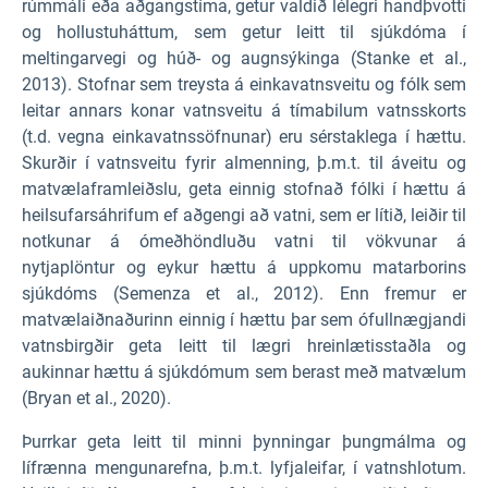
rúmmáli eða aðgangstíma, getur valdið lélegri handþvotti
og hollustuháttum, sem getur leitt til sjúkdóma í
meltingarvegi og húð- og augnsýkinga (Stanke et al.,
2013). Stofnar sem treysta á einkavatnsveitu og fólk sem
leitar annars konar vatnsveitu á tímabilum vatnsskorts
(t.d. vegna einkavatnssöfnunar) eru sérstaklega í hættu.
Skurðir í vatnsveitu fyrir almenning, þ.m.t. til áveitu og
matvælaframleiðslu, geta einnig stofnað fólki í hættu á
heilsufarsáhrifum ef aðgengi að vatni, sem er lítið, leiðir til
notkunar á ómeðhöndluðu vatni til vökvunar á
nytjaplöntur og eykur hættu á uppkomu matarborins
sjúkdóms (Semenza et al., 2012). Enn fremur er
matvælaiðnaðurinn einnig í hættu þar sem ófullnægjandi
vatnsbirgðir geta leitt til lægri hreinlætisstaðla og
aukinnar hættu á sjúkdómum sem berast með matvælum
(Bryan et al., 2020).
Þurrkar geta leitt til minni þynningar þungmálma og
lífrænna mengunarefna, þ.m.t. lyfjaleifar, í vatnshlotum.