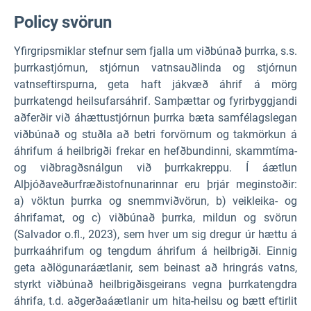
P
olicy svörun
Yfirgripsmiklar stefnur sem fjalla um viðbúnað þurrka, s.s.
þurrkastjórnun, stjórnun vatnsauðlinda og stjórnun
vatnseftirspurna, geta haft jákvæð áhrif á mörg
þurrkatengd heilsufarsáhrif. Samþættar og fyrirbyggjandi
aðferðir við áhættustjórnun þurrka bæta samfélagslegan
viðbúnað og stuðla að betri forvörnum og takmörkun á
áhrifum á heilbrigði frekar en hefðbundinni, skammtíma-
og viðbragðsnálgun við þurrkakreppu. Í áætlun
Alþjóðaveðurfræðistofnunarinnar eru þrjár meginstoðir:
a) vöktun þurrka og snemmviðvörun, b) veikleika- og
áhrifamat, og c) viðbúnað þurrka, mildun og svörun
(Salvador o.fl., 2023), sem hver um sig dregur úr hættu á
þurrkaáhrifum og tengdum áhrifum á heilbrigði. Einnig
geta aðlögunaráætlanir, sem beinast að hringrás vatns,
styrkt viðbúnað heilbrigðisgeirans vegna þurrkatengdra
áhrifa, t.d. aðgerðaáætlanir um hita-heilsu og bætt eftirlit