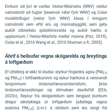
Einkum að því er varðar Vestur-Nílarveira (WNV) veldur
vatnsskorti að fuglar (reservoir vélar fyrir WNV) og
Culex
moskítóflugur (veirur fyrir WNV) klasa í kringum
vatnslindir sem eftir eru og mannabyggðir, sem geta
aukið útbreiðslu sjúkdómsvalda og aukið hættu á
uppkomum í Vestur-Nílarhita meðal manna (Paz, 2019),
Cotar et al., 2016 Wang et al., 2010 Shaman o.fl., 2005).
Áhrif á heilsufar vegna skógarelda og breytinga
á loftgæðum
Ef útfelling er ekki til staðar, styrkur fíngerðra agna (PM
2.5
og PM
) í lofthækkuninni og eykur hættuna á versnandi
10
langvinnum öndunarfæravandamálum, þróa
öndunarfærasýkingar og ótímabær dauðsföll (EEA,
2023c). Reykur frá skógareldum sem tengjast þurrkum
dregur sérstaklega úr loftgæðum (aðallega vegna
aukinna PM
),
þ.m.t. á stöðum sem eru langt frá
2.5