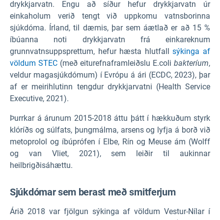
drykkjarvatn. Engu að síður hefur drykkjarvatn úr
einkaholum verið tengt við uppkomu vatnsborinna
sjúkdóma. Írland, til dæmis, þar sem áætlað er að 15 %
íbúanna noti drykkjarvatn frá einkareknum
grunnvatnsuppsprettum, hefur hæsta hlutfall
sýkinga af
völdum STEC
(með eiturefnaframleiðslu E.coli
bakteríum
,
veldur magasjúkdómum) í Evrópu á ári (ECDC, 2023), þar
af er meirihlutinn tengdur drykkjarvatni (Health Service
Executive, 2021).
Þurrkar á árunum 2015-2018 áttu þátt í hækkuðum styrk
klóríðs og súlfats, þungmálma, arsens og lyfja á borð við
metoprolol og íbúprófen í Elbe, Rín og Meuse ám (Wolff
og van Vliet, 2021), sem leiðir til aukinnar
heilbrigðisáhættu.
Sjúkdómar sem berast með smitferjum
Árið 2018 var fjölgun sýkinga af völdum Vestur-Nílar í