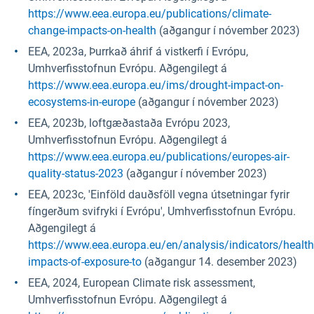
https://www.eea.europa.eu/publications/climate-
change-impacts-on-health
(aðgangur í nóvember 2023)
EEA, 2023a, Þurrkað áhrif á vistkerfi í Evrópu,
Umhverfisstofnun Evrópu. Aðgengilegt á
https://www.eea.europa.eu/ims/drought-impact-on-
ecosystems-in-europe
(aðgangur í nóvember 2023)
EEA, 2023b, loftgæðastaða Evrópu 2023,
Umhverfisstofnun Evrópu. Aðgengilegt á
https://www.eea.europa.eu/publications/europes-air-
quality-status-2023
(aðgangur í nóvember 2023)
EEA, 2023c, 'Einföld dauðsföll vegna útsetningar fyrir
fíngerðum svifryki í Evrópu', Umhverfisstofnun Evrópu.
Aðgengilegt á
https://www.eea.europa.eu/en/analysis/indicators/health
impacts-of-exposure-to
(aðgangur 14. desember 2023)
EEA, 2024, European Climate risk assessment,
Umhverfisstofnun Evrópu. Aðgengilegt á