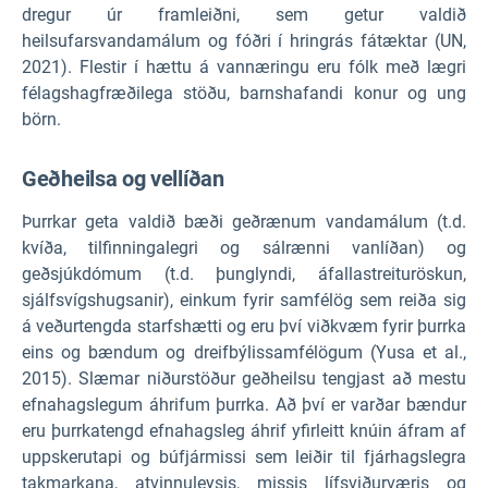
dregur úr framleiðni, sem getur valdið
heilsufarsvandamálum og fóðri í hringrás fátæktar (UN,
2021). Flestir í hættu á vannæringu eru fólk með lægri
félagshagfræðilega stöðu, barnshafandi konur og ung
börn.
Geðheilsa og vellíðan
Þurrkar geta valdið bæði geðrænum vandamálum (t.d.
kvíða, tilfinningalegri og sálrænni vanlíðan) og
geðsjúkdómum (t.d. þunglyndi, áfallastreituröskun,
sjálfsvígshugsanir), einkum fyrir samfélög sem reiða sig
á veðurtengda starfshætti og eru því viðkvæm fyrir þurrka
eins og bændum og dreifbýlissamfélögum (Yusa et al.,
2015). Slæmar niðurstöður geðheilsu tengjast að mestu
efnahagslegum áhrifum þurrka. Að því er varðar bændur
eru þurrkatengd efnahagsleg áhrif yfirleitt knúin áfram af
uppskerutapi og búfjármissi sem leiðir til fjárhagslegra
takmarkana, atvinnuleysis, missis lífsviðurværis og