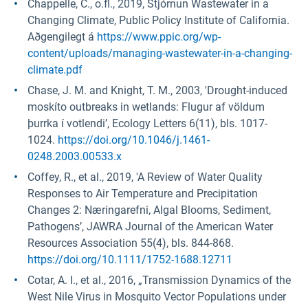
Chappelle, C., o.fl., 2019, Stjórnun Wastewater in a
Changing Climate, Public Policy Institute of California.
Aðgengilegt á
https://www.ppic.org/wp-
content/uploads/managing-wastewater-in-a-changing-
climate.pdf
Chase, J. M. and Knight, T. M., 2003, 'Drought-induced
moskíto outbreaks in wetlands: Flugur af völdum
þurrka í votlendi’, Ecology Letters 6(11), bls. 1017-
1024.
https://doi.org/10.1046/j.1461-
0248.2003.00533.x
Coffey, R., et al., 2019, 'A Review of Water Quality
Responses to Air Temperature and Precipitation
Changes 2: Næringarefni, Algal Blooms, Sediment,
Pathogens’, JAWRA Journal of the American Water
Resources Association 55(4), bls. 844-868.
https://doi.org/10.1111/1752-1688.12711
Cotar, A. I., et al., 2016, „Transmission Dynamics of the
West Nile Virus in Mosquito Vector Populations under