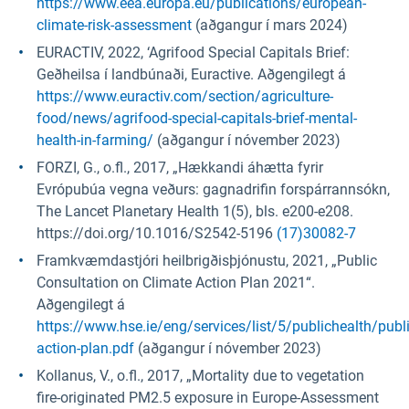
https://www.eea.europa.eu/publications/european-
climate-risk-assessment
(aðgangur í mars 2024)
EURACTIV, 2022, ‘Agrifood Special Capitals Brief:
Geðheilsa í landbúnaði, Euractive. Aðgengilegt á
https://www.euractiv.com/section/agriculture-
food/news/agrifood-special-capitals-brief-mental-
health-in-farming/
(aðgangur í nóvember 2023)
FORZI, G., o.fl., 2017, „Hækkandi áhætta fyrir
Evrópubúa vegna veðurs: gagnadrifin forspárrannsókn,
The Lancet Planetary Health 1(5), bls. e200-e208.
https://doi.org/10.1016/S2542-5196
(17)30082-7
Framkvæmdastjóri heilbrigðisþjónustu, 2021, „Public
Consultation on Climate Action Plan 2021“.
Aðgengilegt á
https://www.hse.ie/eng/services/list/5/publichealth/publ
action-plan.pdf
(aðgangur í nóvember 2023)
Kollanus, V., o.fl., 2017, „Mortality due to vegetation
fire-originated PM2.5 exposure in Europe-Assessment