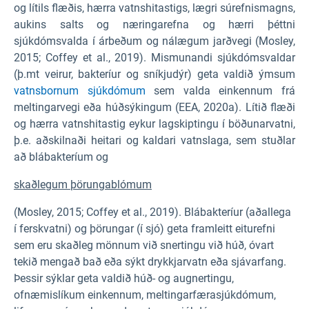
og lítils flæðis, hærra vatnshitastigs, lægri súrefnismagns,
aukins salts og næringarefna og hærri þéttni
sjúkdómsvalda í árbeðum og nálægum jarðvegi (Mosley,
2015; Coffey et al., 2019). Mismunandi sjúkdómsvaldar
(þ.mt veirur, bakteríur og sníkjudýr) geta valdið ýmsum
vatnsbornum sjúkdómum
sem valda einkennum frá
meltingarvegi eða húðsýkingum (EEA, 2020a). Lítið flæði
og hærra vatnshitastig eykur lagskiptingu í böðunarvatni,
þ.e. aðskilnaði heitari og kaldari vatnslaga, sem stuðlar
að blábakteríum og
skaðlegum þörungablómum
(Mosley, 2015; Coffey et al., 2019). Blábakteríur (aðallega
í ferskvatni) og þörungar (í sjó) geta framleitt eiturefni
sem eru skaðleg mönnum við snertingu við húð, óvart
tekið mengað bað eða sýkt drykkjarvatn eða sjávarfang.
Þessir sýklar geta valdið húð- og augnertingu,
ofnæmislíkum einkennum, meltingarfærasjúkdómum,