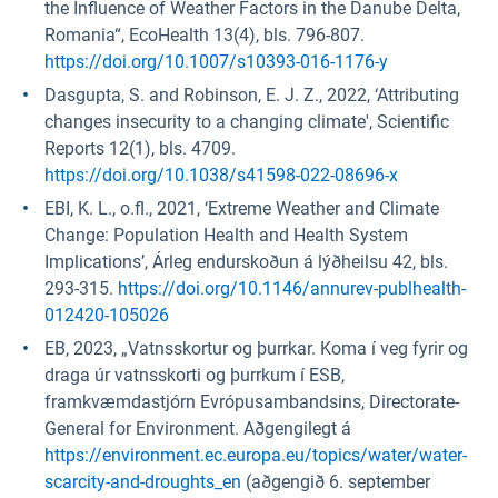
the Influence of Weather Factors in the Danube Delta,
Romania“, EcoHealth 13(4), bls. 796-807.
https://doi.org/10.1007/s10393-016-1176-y
Dasgupta, S. and Robinson, E. J. Z., 2022, ‘Attributing
changes insecurity to a changing climate', Scientific
Reports 12(1), bls. 4709.
https://doi.org/10.1038/s41598-022-08696-x
EBI, K. L., o.fl., 2021, ‘Extreme Weather and Climate
Change: Population Health and Health System
Implications’, Árleg endurskoðun á lýðheilsu 42, bls.
293-315.
https://doi.org/10.1146/annurev-publhealth-
012420-105026
EB, 2023, „Vatnsskortur og þurrkar. Koma í veg fyrir og
draga úr vatnsskorti og þurrkum í ESB,
framkvæmdastjórn Evrópusambandsins, Directorate-
General for Environment. Aðgengilegt á
https://environment.ec.europa.eu/topics/water/water-
scarcity-and-droughts_en
(aðgengið 6. september