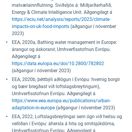
matvælainnflutning. Sviðsljós á: Miðjarðarhafið,
Energy & Climate Intelligence Unit. Aðgengilegt á
https://eciu.net/analysis/reports/2023/climate-
impacts-on-uk-food-imports
(aðgangur í nóvember
2023)
EEA, 2020a, Bathing water management in Europe:
árangur og áskoranir, Umhverfisstofnun Evrópu.
Aðgengilegt á
https://data.europa.eu/doi/10.2800/782802
(aðgangur í nóvember 2023)
EEA, 2020b, þéttbýli aðlögun í Evrópu: hvernig borgir
og bæir bregðast við loftslagsbreytingum),
Umhverfisstofnun Evrópu. Aðgengilegt á
https://www.eea.europa.eu/publications/urban-
adaptation-in-europe
(aðgangur í nóvember 2023)
EEA, 2022, Loftslagsbreytingar sem ógn við heilsu og
vellíðan í Evrópu: áhersla á hita og smitsjúkdóma,
Umhverfisstofnun Evrópu. Aðgengilegt á