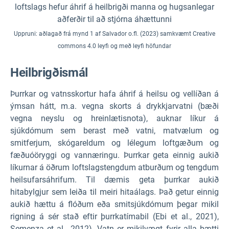
loftslags hefur áhrif á heilbrigði manna og hugsanlegar
aðferðir til að stjórna áhættunni
Uppruni: aðlagað frá mynd 1 af Salvador o.fl. (2023) samkvæmt Creative
commons 4.0 leyfi og með leyfi höfundar
Heilbrigðismál
Þurrkar og vatnsskortur hafa áhrif á heilsu og vellíðan á
ýmsan hátt, m.a. vegna skorts á drykkjarvatni (bæði
vegna neyslu og hreinlætisnota), auknar líkur á
sjúkdómum sem berast með vatni, matvælum og
smitferjum, skógareldum og lélegum loftgæðum og
fæðuóöryggi og vannæringu. Þurrkar geta einnig aukið
líkurnar á öðrum loftslagstengdum atburðum og tengdum
heilsufarsáhrifum. Til dæmis geta þurrkar aukið
hitabylgjur sem leiða til meiri hitaálags. Það getur einnig
aukið hættu á flóðum eða smitsjúkdómum þegar mikil
rigning á sér stað eftir þurrkatímabil (Ebi et al., 2021),
Semenza et al., 2012). Vatn er mikilvægt fyrir alla þætti