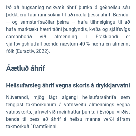
Þó að hugsanleg neikvæð áhrif þurrka á geðheilsu séu
þekkt, eru fáar rannsóknir til að mæla þessi áhrif. Bændur
— og samstarfsaðilar þeirra — hafa tilhneigingu til að
hafa marktækt hærri tíðni þunglyndis, kvíða og sjálfsvígs
samanborið við almenning. Í Frakklandi er
sjálfsvígshlutfall bænda næstum 40 % hærra en almennt
fólk (Euractiv, 2022).
Áætluð áhrif
Heilsufarsleg áhrif vegna skorts á drykkjarvatni
Núverandi, mjög lágt algengi heilsufarsáhrifa sem
tengjast takmörkunum á vatnsveitu almennings vegna
vatnsskorts, jafnvel við meiriháttar þurrka í Evrópu, virðist
benda til þess að áhrif á heilsu manna verði áfram
takmörkuð í framtíðinni.