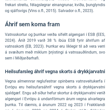
frekari streitu, félagslegrar einangrunar, kvíða, þunglyndis
og sjálfsvígs (Vins o.fl., 2015). Salvador o.fl., 2023).
Áhrif sem koma fram
Vatnsskortur og þurrkar verða sífellt algengari í ESB (EES,
2024). Árið 2019 varð 38 % íbúa ESB fyrir áhrifum af
vatnsskorti (EB, 2023). Þurrkar eru líklegir til að vera verri
á svæðum með miklum þrýstingi á vatnsauðlindum, svo
sem í Miðjarðarhafi.
Heilsufarsleg áhrif vegna skorts á drykkjarvatni
Vegna almennrar reglufestrar opinberra vatnsveitukerfa í
Evrópu eru heilsufarsáhrif vegna skorts á drykkjarvatni
sjaldgæf. Engu að síður hefur skortur á drykkjarvatni verið
algengari í Evrópu á undanförnum árum vegna alvarlegra
þurrka. Til dæmis, á árunum 2022 og 2023 í Frakklandi