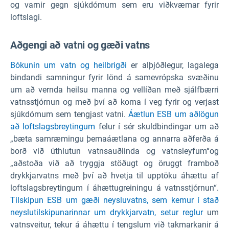
og varnir gegn sjúkdómum sem eru viðkvæmar fyrir
loftslagi.
Aðgengi að vatni og gæði vatns
Bókunin um vatn og heilbrigði
er alþjóðlegur, lagalega
bindandi samningur fyrir lönd á samevrópska svæðinu
um að vernda heilsu manna og vellíðan með sjálfbærri
vatnsstjórnun og með því að koma í veg fyrir og verjast
sjúkdómum sem tengjast vatni.
Áætlun ESB um aðlögun
að loftslagsbreytingum
felur í sér skuldbindingar um að
„bæta samræmingu þemaáætlana og annarra aðferða á
borð við úthlutun vatnsauðlinda og vatnsleyfum“og
„aðstoða við að tryggja stöðugt og öruggt framboð
drykkjarvatns með því að hvetja til upptöku áhættu af
loftslagsbreytingum í áhættugreiningu á vatnsstjórnun“.
Tilskipun ESB um gæði neysluvatns, sem kemur í stað
neyslutilskipunarinnar um
drykkjarvatn, setur reglur
um
vatnsveitur, tekur á áhættu í tengslum við takmarkanir á