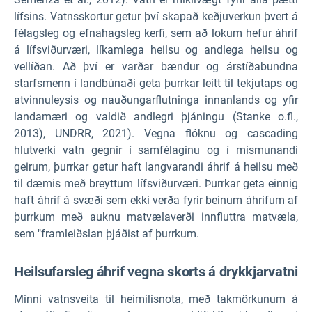
lífsins. Vatnsskortur getur því skapað keðjuverkun þvert á
félagsleg og efnahagsleg kerfi, sem að lokum hefur áhrif
á lífsviðurværi, líkamlega heilsu og andlega heilsu og
vellíðan. Að því er varðar bændur og árstíðabundna
starfsmenn í landbúnaði geta þurrkar leitt til tekjutaps og
atvinnuleysis og nauðungarflutninga innanlands og yfir
landamæri og valdið andlegri þjáningu (Stanke o.fl.,
2013), UNDRR, 2021). Vegna flóknu og cascading
hlutverki vatn gegnir í samfélaginu og í mismunandi
geirum, þurrkar getur haft langvarandi áhrif á heilsu með
til dæmis með breyttum lífsviðurværi. Þurrkar geta einnig
haft áhrif á svæði sem ekki verða fyrir beinum áhrifum af
þurrkum með auknu matvælaverði innfluttra matvæla,
sem "framleiðslan þjáðist af þurrkum.
Heilsufarsleg áhrif vegna skorts á drykkjarvatni
Minni vatnsveita til heimilisnota, með takmörkunum á