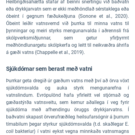
Heilbrigðisáhætta stafar af beinni snertingu við baðvatn
eða drykkjarvatn sem er ekki meðhöndlað sérstaklega eða
óbeint í gegnum fæðukeðjuna (Sonone et al., 2020).
Óbeint leiðir vatnsvernd við þurrka til minna vatns til
þynningar og meiri styrks mengunarvalda í aðrennsli frá
skólpverksmiðjunnar, sem getur yfirþyrmt
meðhöndlunargetu skólpkerfa og leitt til neikvæðra áhrifa
á gæði vatns (Chappelle et al., 2019).
Sjúkdómar sem berast með vatni
Þurrkar geta dregið úr gæðum vatns með því að örva vöxt
sjúkdómsvalda og auka styrk mengunarefna í
vatnslindum. Evrópulönd hafa yfirleitt vel stjórnað og
gæðastýrða vatnsveitu, sem kemur aðallega í veg fyrir
sjúkdóma með afhendingu öruggs drykkjarvatns. Í
baðvatni skapast örverufræðileg heilsufarsógnir á þurrum
tímabilum þegar styrkur sjúkdómsvalda (t.d. skaðlegar E.
coli
bakteríur) í vatni eykst vegna minnkaðs vatnsmagns