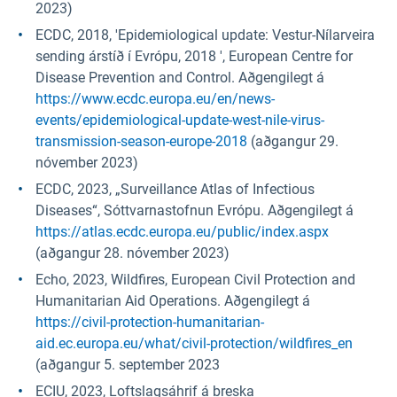
2023)
ECDC, 2018, 'Epidemiological update: Vestur-Nílarveira
sending árstíð í Evrópu, 2018 ', European Centre for
Disease Prevention and Control. Aðgengilegt á
https://www.ecdc.europa.eu/en/news-
events/epidemiological-update-west-nile-virus-
transmission-season-europe-2018
(aðgangur 29.
nóvember 2023)
ECDC, 2023, „Surveillance Atlas of Infectious
Diseases“, Sóttvarnastofnun Evrópu. Aðgengilegt á
https://atlas.ecdc.europa.eu/public/index.aspx
(aðgangur 28. nóvember 2023)
Echo, 2023, Wildfires, European Civil Protection and
Humanitarian Aid Operations. Aðgengilegt á
https://civil-protection-humanitarian-
aid.ec.europa.eu/what/civil-protection/wildfires_en
(aðgangur 5. september 2023
ECIU, 2023, Loftslagsáhrif á breska