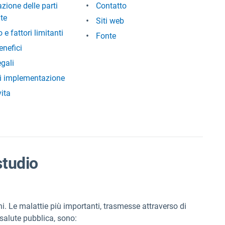
zione delle parti
Contatto
ate
Siti web
e fattori limitanti
Fonte
enefici
egali
i implementazione
vita
studio
ni. Le malattie più importanti, trasmesse attraverso di
salute pubblica, sono: