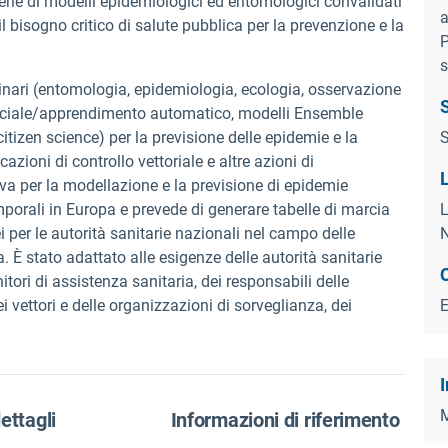
serie di modelli epidemiologici ed entomologici convalidati
a
 bisogno critico di salute pubblica per la prevenzione e la
P
s
linari (entomologia, epidemiologia, ecologia, osservazione
S
tificiale/apprendimento automatico, modelli Ensemble
tizen science) per la previsione delle epidemie e la
S
zioni di controllo vettoriale e altre azioni di
L
a per la modellazione e la previsione di epidemie
porali in Europa e prevede di generare tabelle di marcia
L
 per le autorità sanitarie nazionali nel campo delle
N
. È stato adattato alle esigenze delle autorità sanitarie
nitori di assistenza sanitaria, dei responsabili delle
ei vettori e delle organizzazioni di sorveglianza, dei
I
M
dettagli
Informazioni di riferimento