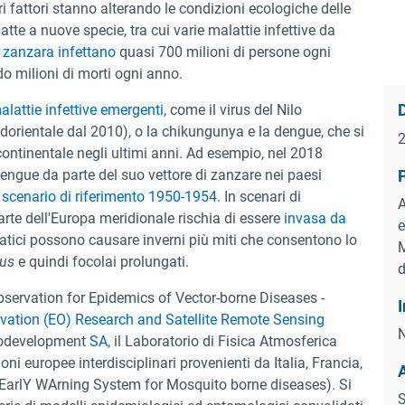
ri fattori stanno alterando le condizioni ecologiche delle
te a nuove specie, tra cui varie malattie infettive da
a zanzara infettano
quasi 700 milioni di persone ogni
o milioni di morti ogni anno.
D
alattie infettive emergenti,
come il virus del Nilo
dorientale dal 2010), o la chikungunya e la dengue, che si
ontinentale negli ultimi anni. Ad esempio, nel 2018
dengue da parte del suo vettore di zanzare nei paesi
lo scenario di riferimento 1950-1954.
In scenari di
A
rte dell'Europa meridionale rischia di essere
invasa da
e
matici possono causare inverni più miti che consentono lo
M
tus
e quindi focolai prolungati.
d
bservation for Epidemics of Vector-borne Diseases -
I
vation (EO) Research and Satellite Remote Sensing
N
codevelopment
SA,
il Laboratorio di Fisica Atmosferica
oni europee interdisciplinari provenienti da Italia, Francia,
EarlY WArning System for Mosquito borne diseases). Si
S