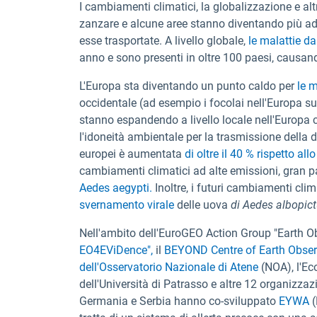
I cambiamenti climatici, la globalizzazione e alt
zanzare e alcune aree stanno diventando più adat
esse trasportate. A livello globale,
le malattie d
anno e sono presenti in oltre 100 paesi, causand
L'Europa sta diventando un punto caldo per
le m
occidentale (ad esempio i focolai nell'Europa su
stanno espandendo a livello locale nell'Europa c
l'idoneità ambientale per la trasmissione della 
europei è aumentata
di oltre il 40 % rispetto al
cambiamenti climatici ad alte emissioni, gran pa
Aedes aegypti.
Inoltre, i futuri cambiamenti cli
svernamento virale
delle uova
di Aedes albopic
Nell'ambito dell'EuroGEO
Action Group "Earth O
EO4EViDence",
il
BEYOND Centre of Earth Obser
dell'Osservatorio Nazionale di Atene
(NOA), l'E
dell'Università di Patrasso e altre 12 organizzazi
Germania e Serbia hanno co-sviluppato
EYWA
(