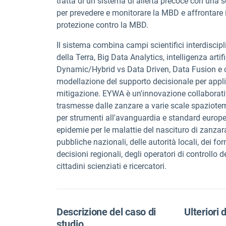
tratta di un sistema di allerta precoce con una 
per prevedere e monitorare la MBD e affrontare il
protezione contro la MBD.
Il sistema combina campi scientifici interdiscip
della Terra, Big Data Analytics, intelligenza ar
Dynamic/Hybrid vs Data Driven, Data Fusion e ci
modellazione del supporto decisionale per applica
mitigazione. EYWA è un'innovazione collaborativ
trasmesse dalle zanzare a varie scale spaziotem
per strumenti all'avanguardia e standard europei
epidemie per le malattie del nascituro di zanzara
pubbliche nazionali, delle autorità locali, dei for
decisioni regionali, degli operatori di controllo d
cittadini scienziati e ricercatori.
Descrizione del caso di
Ulteriori 
studio