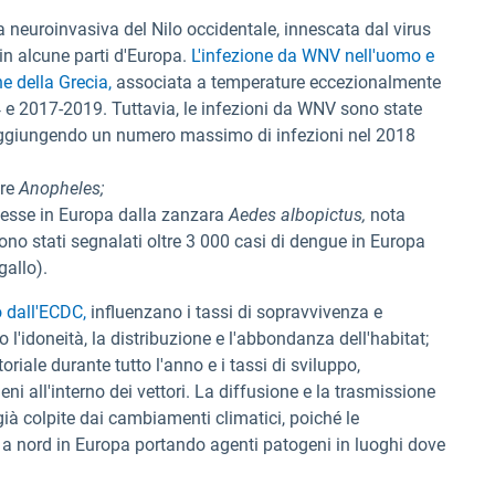
a neuroinvasiva del Nilo occidentale, innescata dal virus
in alcune parti d'Europa.
L'infezione da WNV nell'uomo e
ne della Grecia,
associata a temperature eccezionalmente
4 e 2017-2019. Tuttavia, le infezioni da WNV sono state
 raggiungendo un numero massimo di infezioni nel 2018
ere
Anopheles;
esse in Europa dalla zanzara
Aedes albopictus,
nota
ono stati segnalati oltre 3 000 casi di dengue in Europa
gallo).
 dall'ECDC,
influenzano i tassi di sopravvivenza e
 l'idoneità, la distribuzione e l'abbondanza dell'habitat;
toriale durante tutto l'anno e i tassi di sviluppo,
i all'interno dei vettori. La diffusione e la trasmissione
ià colpite dai cambiamenti climatici, poiché le
 a nord in Europa portando agenti patogeni in luoghi dove