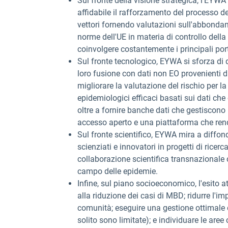
Sul fronte della visione strategica, l'EYW
affidabile il rafforzamento del processo de
vettori fornendo valutazioni sull'abbondanz
norme dell'UE in materia di controllo dell
coinvolgere costantemente i principali port
Sul fronte tecnologico, EYWA si sforza di di
loro fusione con dati non EO provenienti da 
migliorare la valutazione del rischio per l
epidemiologici efficaci basati sui dati che
oltre a fornire banche dati che gestiscono
accesso aperto e una piattaforma che rend
Sul fronte scientifico, EYWA mira a diffonder
scienziati e innovatori in progetti di ricer
collaborazione scientifica transnazionale
campo delle epidemie.
Infine, sul piano socioeconomico, l'esito a
alla riduzione dei casi di MBD; ridurre l'i
comunità; eseguire una gestione ottimale de
solito sono limitate); e individuare le aree