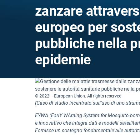
zanzare attraver
europeo per soste
pubbliche nella p
epidemie
© 2022 – European Union. All rights reserved
(Caso di studio incentrato sull'uso di uno strum
EYWA (EarlY WArning System for Mosquito-borne 
e innovativo che integra dati e modelli satellita
Fornisce un sostegno fondamentale alle autorità