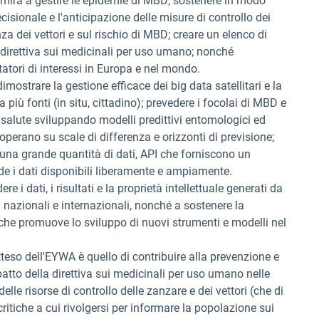
A mira a gestire le epidemie di MBD; sostenere in modo
cisionale e l'anticipazione delle misure di controllo dei
a dei vettori e sul rischio di MBD; creare un elenco di
a direttiva sui medicinali per uso umano; nonché
atori di interessi in Europa e nel mondo.
mostrare la gestione efficace dei big data satellitari e la
più fonti (in situ, cittadino); prevedere i focolai di MBD e
a salute sviluppando modelli predittivi entomologici ed
 operano su scale di differenza e orizzonti di previsione;
 una grande quantità di dati, API che forniscono un
e i dati disponibili liberamente e ampiamente.
e i dati, i risultati e la proprietà intellettuale generati da
ca nazionali e internazionali, nonché a sostenere la
 che promuove lo sviluppo di nuovi strumenti e modelli nel
tteso dell'EYWA è quello di contribuire alla prevenzione e
mpatto della direttiva sui medicinali per uso umano nelle
lle risorse di controllo delle zanzare e dei vettori (che di
 critiche a cui rivolgersi per informare la popolazione sui