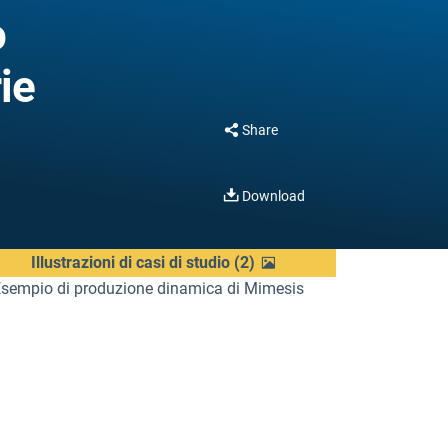
o
ie
Share
Download
Illustrazioni di casi di studio
(
2
)