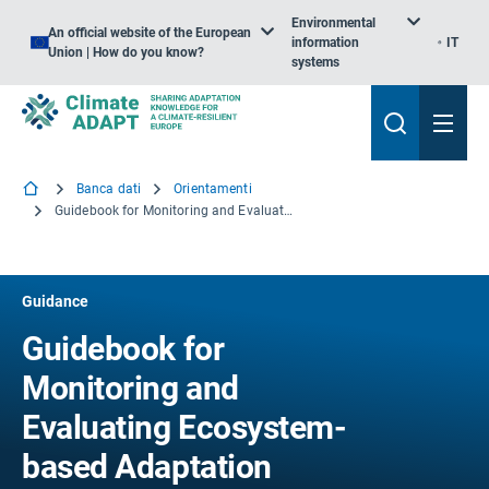
Environmental
An official website of the European
information
IT
Union | How do you know?
systems
Banca dati
Orientamenti
Guidebook for Monitoring and Evaluating Ecosystem-based Adaptation Interventions
Guidance
Guidebook for
Monitoring and
Evaluating Ecosystem-
based Adaptation