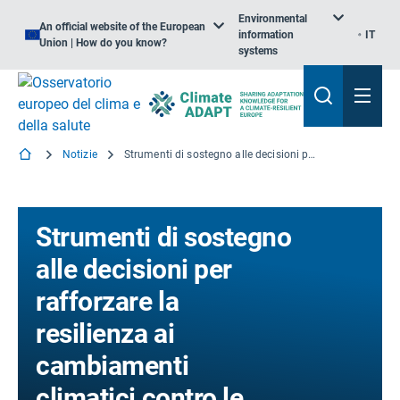
Environmental
An official website of the European
information
IT
Union | How do you know?
systems
Notizie
Strumenti di sostegno alle decisioni per rafforzare la resilienza ai cambiamenti climatici contro le malattie infettive emergenti
Strumenti di sostegno
alle decisioni per
rafforzare la
resilienza ai
cambiamenti
climatici contro le