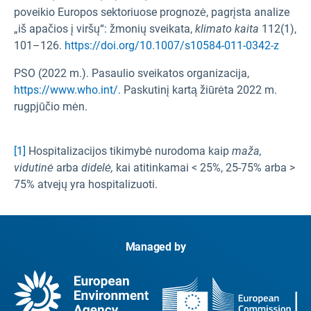
poveikio Europos sektoriuose prognozė, pagrįsta analize
„iš apačios į viršų“: žmonių sveikata,
klimato kaita
112(1),
101–126.
https://doi.org/10.1007/s10584-011-0342-z
PSO (2022 m.). Pasaulio sveikatos organizacija,
https://www.who.int/.
Paskutinį kartą žiūrėta 2022 m.
rugpjūčio mėn.
[1]
Hospitalizacijos tikimybė nurodoma kaip
maža,
vidutinė
arba
didelė,
kai atitinkamai < 25%, 25-75% arba >
75% atvejų yra hospitalizuoti.
Managed by