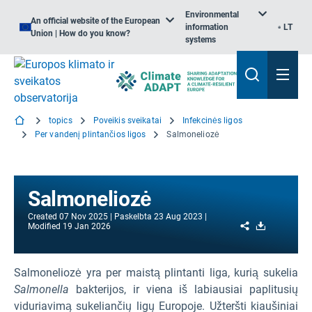
Environmental
An official website of the European
information
LT
Union | How do you know?
systems
topics
Poveikis sveikatai
Infekcinės ligos
Per vandenį plintančios ligos
Salmoneliozė
Salmoneliozė
Created
07 Nov 2025
Paskelbta
23 Aug 2023
Share
Download
Modified
19 Jan 2026
Salmoneliozė yra per maistą plintanti liga, kurią sukelia
Salmonella
bakterijos, ir viena iš labiausiai paplitusių
viduriavimą sukeliančių ligų Europoje. Užteršti kiaušiniai