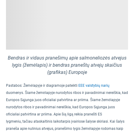
Bendras ir vidaus pranešimų apie salmoneliozės atvejus
lygis (žemėlapis) ir bendras praneštų atvejų skaičius
(grafikas) Europoje
Pastabos:
Žemėlapyje ir diagramoje pateikti
EEE valstybių narių
duomenys. Šiame žemėlapyje nurodytos ribos ir pavadinimai nereiškia, kad
Europos Sąjunga juos oficialiai patvirtina ar priima. Šiame žemėlapyje
nurodytos ribos ir pavadinimai nereiškia, kad Europos Sąjunga juos
oficialiai patvirtina ar priima.
Apie šią ligą reikia pranešti ES
lygmeniu
,
tačiau ataskaitinis laikotarpis įvairiose šalyse skiriasi
.
Kai šalys
praneša apie nulinius atvejus, pranešimo lygis žemėlapyje rodomas kaip