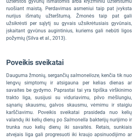
užterštos gyvūnų išmatomis arba kryžminiu užterštumu
ruošiant maistą. Perdavimas asmeniui taip pat įvyksta
nurijus išmatų užterštumą. Žmonės taip pat gali
užsikrėsti per sąlytį su gyvais užsikrėtusiais gyvūnais,
įskaitant gyvūnus augintinius, kuriems gali nebūti ligos
požymių (Silva et al., 2013).
Poveikis sveikatai
Dauguma žmonių, sergančių
salmonelioze,
kenčia tik nuo
lengvų simptomų ir atsigauna per kelias dienas ar
savaites be gydymo. Paprastai tai yra tipiška virškinimo
trakto liga, susijusi su viduriavimu, pilvo mėšlungiu,
sąnarių skausmu, galvos skausmu, vėmimu ir staigiu
karščiavimu. Poveikis sveikatai prasideda nuo kelių
valandų iki kelių dienų po
Salmonella
bakterijų nurijimo ir
trunka nuo kelių dienų iki savaitės. Retais, sunkiais
atvejais liga gali progresuoti iki kraujo apsinuodijimo ar