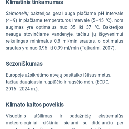
Klimatinis tinkamumas
Salmonelių
bakterijos gerai auga plačiame pH intervale
(4–9) ir plačiame temperatūros intervale (5–45 °C), nors
augimas yra optimalus nuo 35 iki 37 °C. Bakterijos
neauga stovinčiame vandenyje, tačiau jų išgyvenimui
reikalingas minimalus 0,8 ml/min srautas, o optimalus
srautas yra nuo 0,96 iki 0,99 ml/min (Tajkarimi, 2007).
Sezoniškumas
Europoje užsikrėtimo atvejų pasitaiko ištisus metus,
tačiau daugiausia rugpjūčio ir rugsėjo mėn. (ECDC,
2016–2024 m.).
Klimato kaitos poveikis
Visuotinis atšilimas ir padažnėję ekstremalūs
meteorologiniai reiškiniai siejami su didėjančiu per