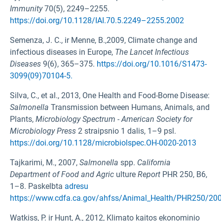
Immunity
70(5), 2249–2255.
https://doi.org/10.1128/IAI.70.5.2249–2255.2002
Semenza, J. C., ir Menne, B.,2009, Climate change and
infectious diseases in Europe,
The Lancet Infectious
Diseases
9(6), 365–375.
https://doi.org/10.1016/S1473-
3099(09)70104-5.
Silva, C., et al., 2013, One Health and Food-Borne Disease:
Salmonella
Transmission between Humans, Animals, and
Plants,
Microbiology Spectrum - American Society for
Microbiology Press
2 straipsnio 1 dalis, 1–9 psl.
https://doi.org/10.1128/microbiolspec.OH-0020-2013
Tajkarimi, M., 2007,
Salmonella
spp.
California
Department of Food and Agric
ulture
Report
PHR 250, B6,
1–8. Paskelbta
adresu
https://www.cdfa.ca.gov/ahfss/Animal_Health/PHR250/200
Watkiss, P. ir Hunt, A., 2012, Klimato kaitos ekonominio