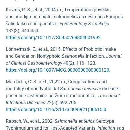
Kovats, R. S., et al., 2004 m., Temperatūros poveikis
apsinuodijimui maistu: salmoneliozės dešimties Europos
šalių laiko eilučių analizė,
Epidemiology & Infekcija
132(3), 443-453.
https://doi.org/10.1017/S0950268804001992
Lönnermark, E., et al., 2015, Effects of Probiotic Intake
and Gender on Nontyphoid
Salmonella
Infection,
Journal
of Clinical Gastroenterology
49(2), 116–123.
https://doi.org/10.1097/MCG.0000000000000120.
Marchello, C. S. ir kt., 2022 m., Complications and
mortality of non-typhoidal
Salmonella invasive
disease:
pasaulinė sisteminė peržiūra ir metaanalizė,
The Lancet
Infectious Diseases
22(5), 692-705.
https://doi.org/10.1016/S1473-3099(21)00615-0
Rabsch, W., et al., 2002,
Salmonella enterica
Serotype
Typhimurium and Its Host-Adapted Variants,
Infection and