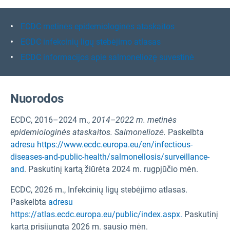
ECDC metinės epidemiologinės ataskaitos
ECDC infekcinių ligų stebėjimo atlasas
ECDC informacijos apie salmoneliozę suvestinė
Nuorodos
ECDC, 2016–2024 m.,
2014–2022 m. metinės
epidemiologinės ataskaitos.
Salmoneliozė.
Paskelbta
adresu https://www.ecdc.europa.eu/en/infectious-
diseases-and-public-health/salmonellosis/surveillance-
and
. Paskutinį kartą žiūrėta 2024 m. rugpjūčio mėn.
ECDC, 2026 m., Infekcinių ligų stebėjimo atlasas.
Paskelbta
adresu
https://atlas.ecdc.europa.eu/public/index.aspx.
Paskutinį
kartą prisijungta 2026 m. sausio mėn.