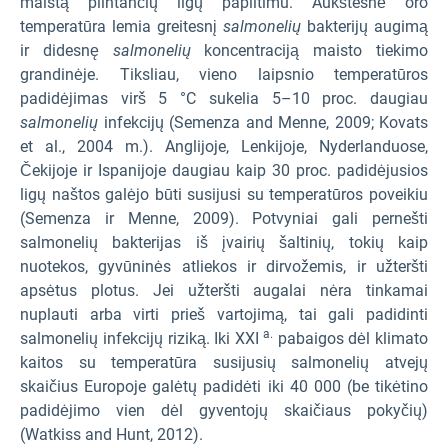
maistą plintančių ligų paplitimu. Aukštesnė oro
temperatūra lemia greitesnį
salmonelių
bakterijų augimą
ir didesnę
salmonelių
koncentraciją maisto tiekimo
grandinėje. Tiksliau, vieno laipsnio temperatūros
padidėjimas virš 5 °C sukelia 5–10 proc. daugiau
salmonelių
infekcijų (Semenza and Menne, 2009; Kovats
et al., 2004 m.). Anglijoje, Lenkijoje, Nyderlanduose,
Čekijoje ir Ispanijoje daugiau kaip 30 proc. padidėjusios
ligų naštos galėjo būti susijusi su temperatūros poveikiu
(Semenza ir Menne, 2009). Potvyniai gali pernešti
salmonelių bakterijas iš įvairių šaltinių, tokių kaip
nuotekos, gyvūninės atliekos ir dirvožemis, ir užteršti
apsėtus plotus. Jei užteršti augalai nėra tinkamai
nuplauti arba virti prieš vartojimą, tai gali padidinti
a.
salmonelių infekcijų riziką. Iki XXI
pabaigos dėl klimato
kaitos su temperatūra susijusių salmonelių atvejų
skaičius Europoje galėtų padidėti iki 40 000 (be tikėtino
padidėjimo vien dėl gyventojų skaičiaus pokyčių)
(Watkiss and Hunt, 2012).