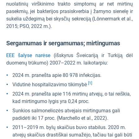
nuolatinių virškinimo trakto simptomų ar net mirtinų
pasekmių, jei bakterijos prasiskverbia į žarnyno sienelę ir
sukelia uždegimą bei skysčių sekreciją (Lönnermark et al.,
2015; PSO, 2022 m.).
Sergamumas ir sergamumas; mirtingumas
EEE šalyse narėse
(išskyrus Šveicariją ir Turkiją dėl
duomenų trūkumo) 2007–2022 m. laikotarpiu:
2024 m. pranešta apie 80 978 infekcijas.
[1]
Vidutinė hospitalizavimo tikimybė
2024 m. pranešta apie 116 mirtinų atvejų, o tai reiškia,
kad mirtingumo lygis yra 0,24 proc.
Sunkios salmoneliozės atvejais mirtingumas gali
padidėti iki 17 proc. (Marchello et al., 2022).
2011–2019 m. bylų skaičius buvo stabilus. 2020 m.
atvejų skaičius drastiškai sumažėjo, tačiau tai gali būti