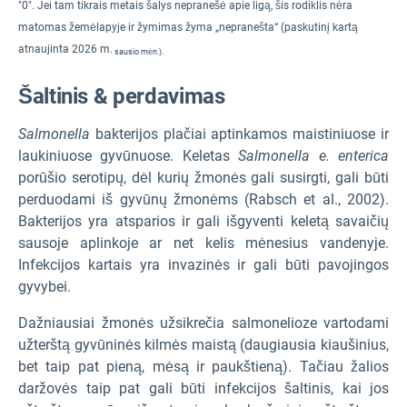
"0". Jei tam tikrais metais šalys nepranešė apie ligą, šis rodiklis nėra
matomas žemėlapyje ir žymimas žyma „nepranešta“
(paskutinį kartą
atnaujinta 2026 m.
sausio mėn.).
Šaltinis & perdavimas
Salmonella
bakterijos plačiai aptinkamos maistiniuose ir
laukiniuose gyvūnuose. Keletas
Salmonella e. enterica
porūšio serotipų, dėl kurių žmonės gali susirgti, gali būti
perduodami iš gyvūnų žmonėms (Rabsch et al., 2002).
Bakterijos yra atsparios ir gali išgyventi keletą savaičių
sausoje aplinkoje ar net kelis mėnesius vandenyje.
Infekcijos kartais yra invazinės ir gali būti pavojingos
gyvybei.
Dažniausiai žmonės užsikrečia salmonelioze vartodami
užterštą gyvūninės kilmės maistą (daugiausia kiaušinius,
bet taip pat pieną, mėsą ir paukštieną). Tačiau žalios
daržovės taip pat gali būti infekcijos šaltinis, kai jos