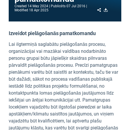
Created
14 May 2024
Publicēts
07 Jul 2016
Share
Download
Modified
18 Apr 2025
Izveidot pielāgošanās pamatkomandu
Lai ilgtermiņā saglabātu pielāgošanās procesu,
organizācijai vai mazākai valdības nodarbināto
personu grupai būtu jāpiešķir skaidras pilnvaras
pārvaldīt pielāgošanās procesu. Precīzi pamatgrupas
pienākumi varētu būt saistīti ar kontekstu, taču tie var
būt dažādi, sākot no procesa vadīšanas publiskajā
iestādē līdz politikas projektu formulēšanai, no
kontaktpunkta lomas pielāgošanās jautājumos līdz
iekšējai un ārējai komunikācijai utt. Pamatgrupas
locekļiem vajadzētu būt ilgstošai pieredzei ar laika
apstākļiem/klimatu saistītos jautājumos, un viņiem
vajadzētu būt kvalificētiem, lai aptvertu plašu
jautājumu klāstu, kas varētu būt svarīgi pielāgošanās