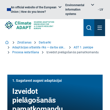
Environmental
An official website of the European
information
LV
Union | How do you know?
systems
Zināšanas
Darbarīki
Adaptācijas atbalsta rīks — darba sākšana
AST 1. pakāpe
Procesa iestatīšana
Izveidot pielāgošanās pamatkomandu
1. Sagatavot augsni adaptācijai
Izveidot
pielāgošanās
pamatkomandu