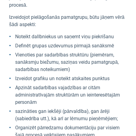
procesā.
Izveidojot pielāgošanās pamatgrupu, būtu jāņem vērā
šādi aspekti:
Noteikt dalībniekus un saņemt viņu piekrišanu
Definēt grupas uzdevumus pirmajā sanāksmē
Vienoties par sadarbības struktūru (piemēram,
sanāksmju biežumu, saziņas veidu pamatgrupā,
sadarbības noteikumiem)
Izveidot grafiku un noteikt atskaites punktus
Apzināt sadarbības vajadzības ar citām
administratīvajām struktūrām un ieinteresētajām
personām
sazināties gan iekšēji (pārvaldība), gan ārēji
(sabiedrība utt.), kā arī ar lēmumu pieņēmējiem;
Organizēt pārredzamu dokumentāciju par visiem
šajā procesā veiktajiem pasākumiem