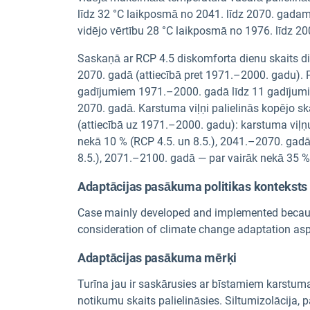
līdz 32 °C laikposmā no 2041. līdz 2070. gadam
vidējo vērtību 28 °C laikposmā no 1976. līdz 2
Saskaņā ar RCP 4.5 diskomforta dienu skaits d
2070. gadā (attiecībā pret 1971.–2000. gadu). P
gadījumiem 1971.–2000. gadā līdz 11 gadījum
2070. gadā. Karstuma viļņi palielinās kopējo sk
(attiecībā uz 1971.–2000. gadu): karstuma viļņ
nekā 10 % (RCP 4.5. un 8.5.), 2041.–2070. gadā
8.5.), 2071.–2100. gadā — par vairāk nekā 35 %
Adaptācijas pasākuma politikas konteksts
Case mainly developed and implemented because 
consideration of climate change adaptation asp
Adaptācijas pasākuma mērķi
Turīna jau ir saskārusies ar bīstamiem karstum
notikumu skaits palielināsies. Siltumizolācija