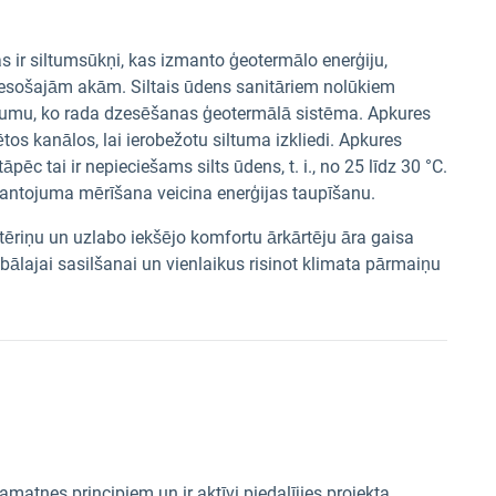
ir siltumsūkņi, kas izmanto ģeotermālo enerģiju,
esošajām akām. Siltais ūdens sanitāriem nolūkiem
likumu, ko rada dzesēšanas ģeotermālā sistēma. Apkures
ētos kanālos, lai ierobežotu siltuma izkliedi. Apkures
pēc tai ir nepieciešams silts ūdens, t. i., no 25 līdz 30 °C.
mantojuma mērīšana veicina enerģijas taupīšanu.
tēriņu un uzlabo iekšējo komfortu ārkārtēju āra gaisa
bālajai sasilšanai un vienlaikus risinot klimata pārmaiņu
 pamatnes principiem un ir aktīvi piedalījies projekta