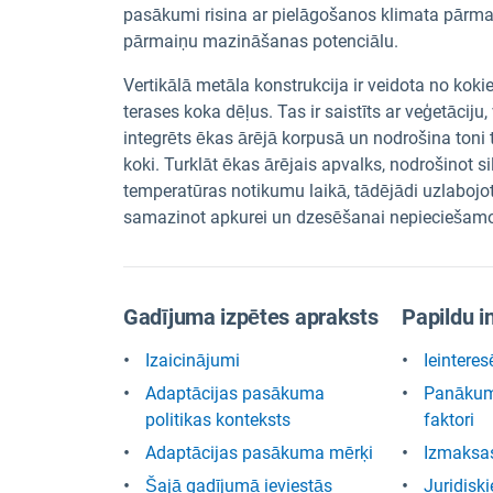
pasākumi risina ar pielāgošanos klimata pārma
pārmaiņu mazināšanas potenciālu.
Vertikālā metāla konstrukcija ir veidota no kok
terases koka dēļus. Tas ir saistīts ar veģetāciju
integrēts ēkas ārējā korpusā un nodrošina toni ti
koki. Turklāt ēkas ārējais apvalks, nodrošinot s
temperatūras notikumu laikā, tādējādi uzlabojot
samazinot apkurei un dzesēšanai nepieciešamo
Gadījuma izpētes apraksts
Papildu i
Izaicinājumi
Ieinteres
Adaptācijas pasākuma
Panākumi
politikas konteksts
faktori
Adaptācijas pasākuma mērķi
Izmaksa
Šajā gadījumā ieviestās
Juridiski