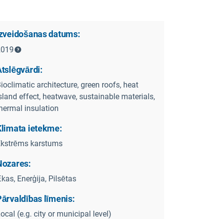
Izveidošanas datums:
2019
tslēgvārdi:
ioclimatic architecture, green roofs, heat
sland effect, heatwave, sustainable materials,
hermal insulation
Klimata ietekme:
kstrēms karstums
Nozares:
kas, Enerģija, Pilsētas
Pārvaldības līmenis:
ocal (e.g. city or municipal level)