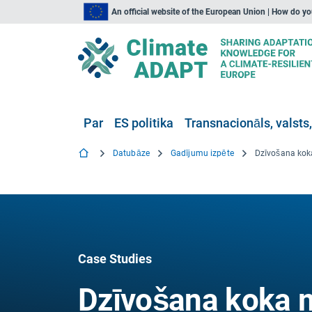
An official website of the European Union | How do y
Par
ES politika
Transnacionāls, valsts,
Datubāze
Gadījumu izpēte
Case Studies
Dzīvošana koka mā