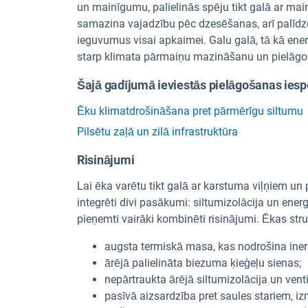
un mainīgumu, palielinās spēju tikt galā ar main
samazina vajadzību pēc dzesēšanas, arī palīdzē
ieguvumus visai apkaimei. Galu galā, tā kā ener
starp klimata pārmaiņu mazināšanu un pielāg
Šajā gadījumā ieviestās pielāgošanas iesp
Ēku klimatdrošināšana pret pārmērīgu siltumu
Pilsētu zaļā un zilā infrastruktūra
Risinājumi
Lai ēka varētu tikt galā ar karstuma viļņiem un
integrēti divi pasākumi: siltumizolācija un ener
pieņemti vairāki kombinēti risinājumi. Ēkas stru
augsta termiskā masa, kas nodrošina iner
ārējā palielināta biezuma ķieģeļu sienas;
nepārtraukta ārējā siltumizolācija un ven
pasīvā aizsardzība pret saules stariem, iz