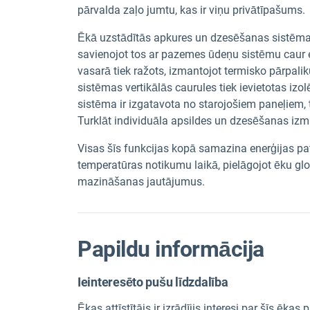
pārvalda zaļo jumtu, kas ir viņu privātīpašums.
Ēkā uzstādītās apkures un dzesēšanas sistēmas 
savienojot tos ar pazemes ūdeņu sistēmu caur 
vasarā tiek ražots, izmantojot termisko pārpa
sistēmas vertikālās caurules tiek ievietotas izol
sistēma ir izgatavota no starojošiem paneļiem, tā
Turklāt individuāla apsildes un dzesēšanas iz
Visas šīs funkcijas kopā samazina enerģijas pa
temperatūras notikumu laikā, pielāgojot ēku glo
mazināšanas jautājumus.
Papildu informācija
Ieinteresēto pušu līdzdalība
Ēkas attīstītājs ir izrādījis interesi par šīs ēkas