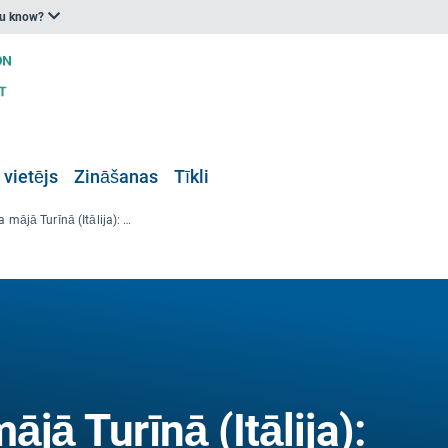
ou know?
 vietējs
Zināšanas
Tīkli
Dzīvošana koka mājā Turīnā (Itālija): pielāgošanās un ietekmes mazināšanas pasākumu apvienošana, lai uzlabotu komfortu;
jā Turīnā (Itālija):