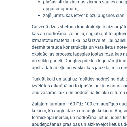
plašas stikla virsmas ziemas saules ener
apgaismojumam;
zaļš jumts, kas ietver biezu augsnes slāni.
Galvenā dzelzsbetona konstrukcija ir aizsargāta
kas arī nodrošina izolāciju, saglabājot to aptuv
izmantotie materiāli tika īpaši izvēlēti, lai pal
desmit tērauda konstrukcija un vara lietus note
oksidācijas process; lapegles jostas roze, kas na
un stikla paneļi. Douglas priedes logu rāmji ir 
apstrādāti ar eļļu un vasku, kas jāuzklāj reizi d
Turklāt koki un augi uz fasādes nodrošina dabi
izvēlētas atkarībā no to īpašās pakļaušanas saul
ēnu vasaras laikā un nodrošina lielāku siltumu 
Zaļajam jumtam ir 60 līdz 100 cm auglīgas augsn
kokiem, kā augļu dārzu un augļu kokiem. Augsne 
termiskajai inercei, un nodrošina lietus ūdens f
apūdeņošanas prasības un aizkavējot lietus ūde