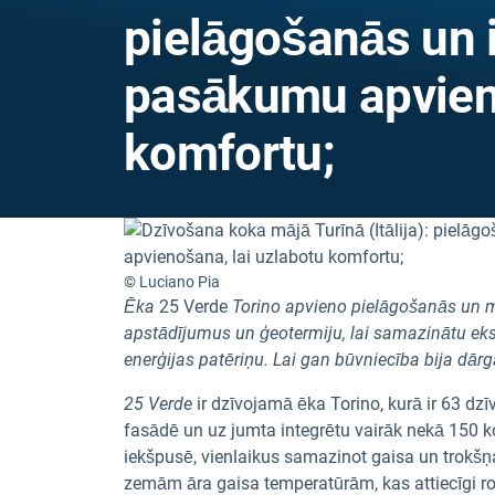
pielāgošanās un
pasākumu apvieno
komfortu;
© Luciano Pia
Ēka
25 Verde
Torino apvieno pielāgošanās un 
apstādījumus un ģeotermiju, lai samazinātu ek
enerģijas patēriņu. Lai gan būvniecība bija dārg
25 Verde
ir dzīvojamā ēka Torino, kurā ir 63 dzīv
fasādē un uz jumta integrētu vairāk nekā 150 ko
iekšpusē, vienlaikus samazinot gaisa un trokšņa
zemām āra gaisa temperatūrām, kas attiecīgi ro