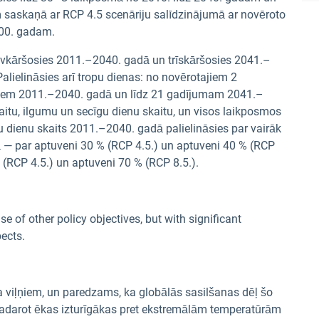
 saskaņā ar RCP 4.5 scenāriju salīdzinājumā ar novēroto
000. gadam.
ivkāršosies 2011.–2040. gadā un trīskāršosies 2041.–
alielināsies arī tropu dienas: no novērotajiem 2
iem 2011.–2040. gadā un līdz 21 gadījumam 2041.–
aitu, ilgumu un secīgu dienu skaitu, un visos laikposmos
u dienu skaits 2011.–2040. gadā palielināsies par vairāk
 — par aptuveni 30 % (RCP 4.5.) un aptuveni 40 % (RCP
 (RCP 4.5.) un aptuveni 70 % (RCP 8.5.).
of other policy objectives, but with significant
ects.
a viļņiem, un paredzams, ka globālās sasilšanas dēļ šo
, padarot ēkas izturīgākas pret ekstremālām temperatūrām