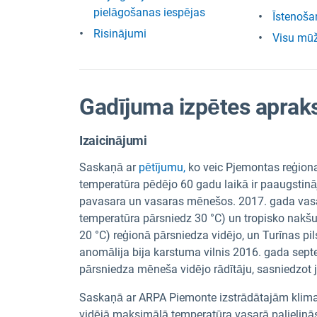
pielāgošanas iespējas
Īstenoša
Risinājumi
Visu mū
Gadījuma izpētes aprak
Izaicinājumi
Saskaņā ar
pētījumu,
ko veic Pjemontas reģiona
temperatūra pēdējo 60 gadu laikā ir paaugstināj
pavasara un vasaras mēnešos. 2017. gada vasarā
temperatūra pārsniedz 30 °C) un tropisko nakšu 
20 °C) reģionā pārsniedza vidējo, un Turīnas pil
anomālija bija karstuma vilnis 2016. gada septe
pārsniedza mēneša vidējo rādītāju, sasniedzot 
Saskaņā ar ARPA Piemonte izstrādātajām klim
vidējā maksimālā temperatūra vasarā palielinā