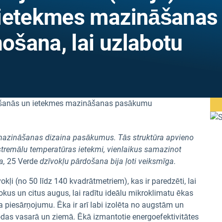
 ietekmes mazināšanas
šana, lai uzlabotu
mazināšanas dizaina pasākumus. Tās struktūra apvieno
stremālu temperatūras ietekmi, vienlaikus samazinot
a,
25 Verde
dzīvokļu pārdošana bija ļoti veiksmīga.
okļi (no 50 līdz 140 kvadrātmetriem), kas ir paredzēti, lai
kus un citus augus, lai radītu ideālu mikroklimatu ēkas
 piesārņojumu. Ēka ir arī labi izolēta no augstām un
das vasarā un ziemā. Ēkā izmantotie energoefektivitātes