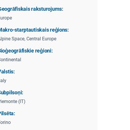
Ģeogrāfiskais raksturojums:
Europe
Makro-starptautiskais reģions:
lpine Space, Central Europe
ioģeogrāfiskie reģioni:
ontinental
alstis:
taly
Subpilsoņi:
iemonte (IT)
ilsēta:
orino