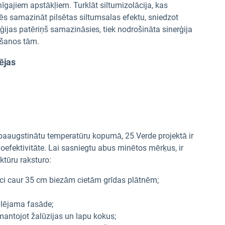
īgajiem apstākļiem. Turklāt siltumizolācija, kas
s samazināt pilsētas siltumsalas efektu, sniedzot
ģijas patēriņš samazināsies, tiek nodrošināta sinerģija
ošanos tām.
ējas
 paaugstinātu temperatūru kopumā, 25 Verde projektā ir
goefektivitāte. Lai sasniegtu abus minētos mērķus, ir
ktūru raksturo:
ci caur 35 cm biezām cietām grīdas plātnēm;
tilējama fasāde;
mantojot žalūzijas un lapu kokus;