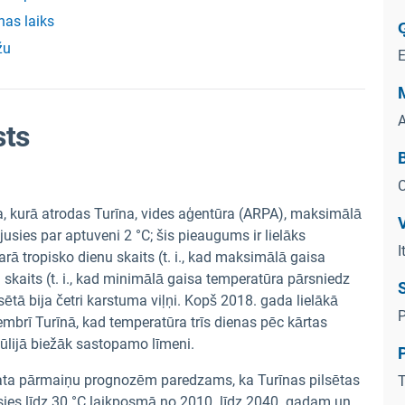
nas laiks
žu
A
sts
B
C
, kurā atrodas Turīna, vides aģentūra (ARPA), maksimālā
V
usies par aptuveni 2 °C; šis pieaugums ir lielāks
I
 tropisko dienu skaits (t. i., kad maksimālā gaisa
skaits (t. i., kad minimālā gaisa temperatūra pārsniedz
sētā bija četri karstuma viļņi. Kopš 2018. gada lielākā
P
mbrī Turīnā, kad temperatūra trīs dienas pēc kārtas
jūlijā biežāk sastopamo līmeni.
P
ata pārmaiņu prognozēm paredzams, ka Turīnas pilsētas
T
sies līdz 30 °C laikposmā no 2010. līdz 2040. gadam un