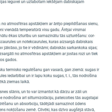
ģijas ieguvei un uzlabotam iekšējam dabiskajam
 no atmosfēras apstākļiem ar ārējo piepildīšanas sienu,
eni vienādā temperatūrā visu gadu. Ārējai virsmai
ielinātu ēkas izturību un samazinātu tās uzturēšanu: cor-
kcaurules un notekcaurules, kuras aizsargā dabiskais
v jākrāso, jo tie ir vēdināmi; dabiskās sarkankoka sijas;
aizsargāti no atmosfēras apstākļiem ar jostas rozi un tiek
ivos gados.
sku termisko regulēšanu gan vasarā, gan ziemā: sugas ir
es iedarbībai un ir lapu koku sugas, t. i., tās nodrošina
ēkā ziemas laikā.
es slānis, un to var izmantot kā dārzu ar zāli un
nodrošina arī siltumizolāciju, pateicoties tās augstajai
iltrēšanu un absorbciju, tādējādi samazinot ūdens
ns nokļūšanu zemē. Cilvēki, kas dzīvo augšējā stāvā,