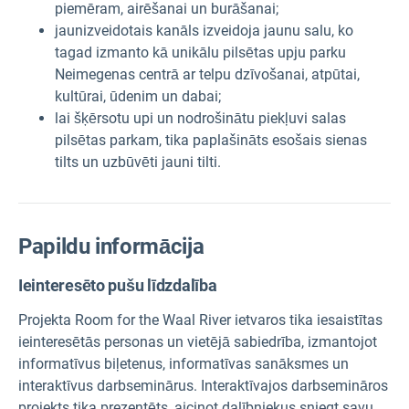
piemēram, airēšanai un burāšanai;
jaunizveidotais kanāls izveidoja jaunu salu, ko
tagad izmanto kā unikālu pilsētas upju parku
Neimegenas centrā ar telpu dzīvošanai, atpūtai,
kultūrai, ūdenim un dabai;
lai šķērsotu upi un nodrošinātu piekļuvi salas
pilsētas parkam, tika paplašināts esošais sienas
tilts un uzbūvēti jauni tilti.
Papildu informācija
Ieinteresēto pušu līdzdalība
Projekta Room for the Waal River ietvaros tika iesaistītas
ieinteresētās personas un vietējā sabiedrība, izmantojot
informatīvus biļetenus, informatīvas sanāksmes un
interaktīvus darbseminārus. Interaktīvajos darbsemināros
projekts tika prezentēts, aicinot dalībniekus sniegt savu