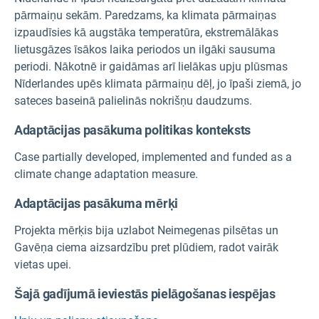
pārmaiņu sekām. Paredzams, ka klimata pārmaiņas
izpaudīsies kā augstāka temperatūra, ekstremālākas
lietusgāzes īsākos laika periodos un ilgāki sausuma
periodi. Nākotnē ir gaidāmas arī lielākas upju plūsmas
Nīderlandes upēs klimata pārmaiņu dēļ, jo īpaši ziemā, jo
sateces baseinā palielinās nokrišņu daudzums.
Adaptācijas pasākuma politikas konteksts
Case partially developed, implemented and funded as a
climate change adaptation measure.
Adaptācijas pasākuma mērķi
Projekta mērķis bija uzlabot Neimegenas pilsētas un
Gavēņa ciema aizsardzību pret plūdiem, radot vairāk
vietas upei.
Šajā gadījumā ieviestās pielāgošanas iespējas