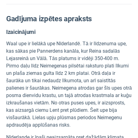
Gadījuma izpētes apraksts
Izaicinājumi
Waal upe ir lielākā upe Nīderlandē. Tā ir līdzenuma upe,
kas sākas pie Pannerdens kanāla, kur Reina sadalās
Lejasreinā un Vālā. Tās platums ir vidēji 350-400 m.
Pirmo daļu līdz Neimegenas pilsētai raksturo plati līkumi
un plaša ziemas gulta līdz 2 km platai. Otrā daļa ir
šaurāka un tikai nedaudz līkumota, un arī saistītās
palienes ir šaurākas. Neimegena atrodas gar šīs upes otrā
posma dienvidu krastu, un tajā atrodas krastmala ar kuģu
izkraušanas vietām. No otras puses upes, ir aizsprosts,
kas aizsargā ciemu Lent pret plūdiem. Šeit upe bija
visšaurākā. Lielas upju plūsmas periodos Neimegenu
apdraudēja applūšanas risks.
Nīderlande ir īpaši neaizsargāta pret dažādām klimata