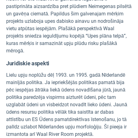
pastiprināta aizsardzība pret plūdiem Neimegenas pilsētā
un gavēņa ciematā. Papildus šim galvenajam mērķim
projekts uzlaboja upes dabisko ainavu un nodrošināja
vietu atpūtas iespējām. Plašākā perspektīvā Waal
projekts sniedza ieguldījumu kopējā “Upes plāna telpā”,
kuras mērķis ir samazināt upju plūdu risku plašākā
mērogā.
Juridiskie aspekti
Lielu upju noplūžu dēļ 1993. un 1995. gadā Nīderlandē
mainījās politika. Ja iepriekšējās politikas pamatā bija
pēc iespējas ātrāka liekā ūdens novadīšana jūrā, jaunā
politika paredzēja vispirms aizturēt ūdeni, pēc tam
uzglabāt ūdeni un visbeidzot novadīt lieko ūdeni. Jaunā
ūdens resursu politika vēlāk tika saistīta ar dabas
attīstību un ES Ūdens pamatdirektīvas īstenošanu, jo tā
palīdz uzlabot Nīderlandes upju morfoloģiju. Šī pieeja ir
izmantota arī Waal River Room projektā.