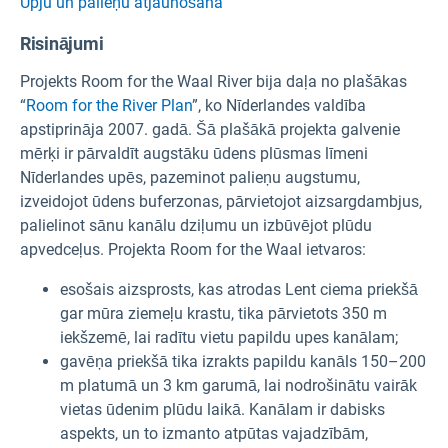
Upju un palieņu atjaunošana
Risinājumi
Projekts Room for the Waal River bija daļa no plašākas
“
Room for the River Plan
”, ko Nīderlandes valdība
apstiprināja 2007. gadā. Šā plašākā projekta galvenie
mērķi ir pārvaldīt augstāku ūdens plūsmas līmeni
Nīderlandes upēs, pazeminot palieņu augstumu,
izveidojot ūdens buferzonas, pārvietojot aizsargdambjus,
palielinot sānu kanālu dziļumu un izbūvējot plūdu
apvedceļus. Projekta Room for the Waal ietvaros:
esošais aizsprosts, kas atrodas Lent ciema priekšā
gar mūra ziemeļu krastu, tika pārvietots 350 m
iekšzemē, lai radītu vietu papildu upes kanālam;
gavēņa priekšā tika izrakts papildu kanāls 150–200
m platumā un 3 km garumā, lai nodrošinātu vairāk
vietas ūdenim plūdu laikā. Kanālam ir dabisks
aspekts, un to izmanto atpūtas vajadzībām,