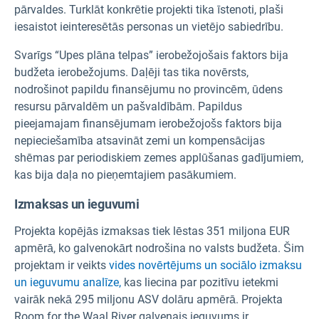
pārvaldes. Turklāt konkrētie projekti tika īstenoti, plaši
iesaistot ieinteresētās personas un vietējo sabiedrību.
Svarīgs “Upes plāna telpas” ierobežojošais faktors bija
budžeta ierobežojums. Daļēji tas tika novērsts,
nodrošinot papildu finansējumu no provincēm, ūdens
resursu pārvaldēm un pašvaldībām. Papildus
pieejamajam finansējumam ierobežojošs faktors bija
nepieciešamība atsavināt zemi un kompensācijas
shēmas par periodiskiem zemes applūšanas gadījumiem,
kas bija daļa no pieņemtajiem pasākumiem.
Izmaksas un ieguvumi
Projekta kopējās izmaksas tiek lēstas 351 miljona EUR
apmērā, ko galvenokārt nodrošina no valsts budžeta. Šim
projektam ir veikts
vides novērtējums un sociālo izmaksu
un ieguvumu analīze,
kas liecina par pozitīvu ietekmi
vairāk nekā 295 miljonu ASV dolāru apmērā. Projekta
Room for the Waal River galvenais ieguvums ir