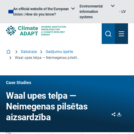
Environmental
An official website of the European
information
LV
Union | How do you know?
systems
Datubāze
Gadījumu izpēte
Waal upes telpa — Neimegenas pilsētas aizsardzība
Case Studies
Waal upes telpa —
Neimegenas pilsētas
Share
Downl
aizsardzība