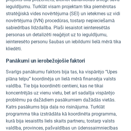
ieguldījumu. Turklāt visam projektam tika piemērotas
stratēģiskā vides novērtējuma (SEI) un ietekmes uz vidi
novērtējuma (IVN) procedūras, tostarp nepieciešamā
sabiedrības līdzdalība. Plaši iesaistot ieinteresētās
personas un detalizēti reaģējot uz to ieguldījumu,
ieinteresēto personu šaubas un iebildumi lielā mērā tika
kliedēti.
Panākumi un ierobežojošie faktori
Svarīgs panākumu faktors bija tas, ka vispārējo “Upes
plāna telpu” koordinēja un lielā mērā finansēja valsts
valdība. Tie bija koordinēti centieni, kas ne tikai
koncentrējās uz vienu vietu, bet arī sadalīja vispārējo
problēmu pa dažādiem pasākumiem dažādās vietās.
Katrs pasākums bija daļa no risinājuma. Turklāt
programma tika izstrādāta kā koordinēta programma,
kurā bija iesaistīts liels skaits partneru, tostarp valsts
valdība, provinces, pašvaldības un ūdenssaimniecības