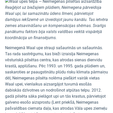
Reaģējot uz biežajiem plūdiem, Neimegena pārveidoja
Waal upi, lai samazinātu ūdens līmeni, pārvietojot
dambjus iekšzemē un izveidojot jaunu kanālu. Tas ietvēra
zemes atsavināšanu un kompensācijas shēmas. Svarīgs
panākumu faktors bija valsts valdības veiktā vispārējā
koordinācija un finansējums.
Neimegenā Waal upe strauji sašaurinās un sašaurinās.
Tas rada sastrēgumu, kas bieži izraisīja Neimegenas
vēsturiskā pilsētas centra, kas atrodas sienas dienvidu
krastā, applūšanu. Pēc 1993. un 1995. gada plūdiem un,
saskaroties ar paaugstinātu plūdu risku klimata pārmaiņu
dēļ, Neimegenas pilsēta nolēma piešķirt vairāk vietas
Waal upei, vienlaikus aizsargājot tuvumā esošās
dabiskās dzīvotnes un nodrošinot atpūtas telpu. 2012.
gadā pilsēta sāka pielāgot upi un tās krastus, pārvietojot
galveno esošo aizsprostu (Lent priekšā, Neimegenas
pašvaldības ciemata daļa, kas atrodas Vāla upes ziemeļu