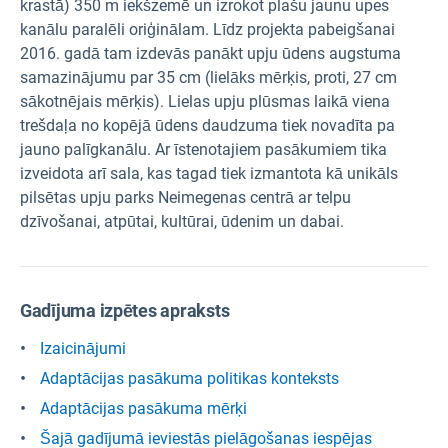
krastā) 350 m iekšzemē un izrokot plašu jaunu upes
kanālu paralēli oriģinālam. Līdz projekta pabeigšanai
2016. gadā tam izdevās panākt upju ūdens augstuma
samazinājumu par 35 cm (lielāks mērķis, proti, 27 cm
sākotnējais mērķis). Lielas upju plūsmas laikā viena
trešdaļa no kopējā ūdens daudzuma tiek novadīta pa
jauno palīgkanālu. Ar īstenotajiem pasākumiem tika
izveidota arī sala, kas tagad tiek izmantota kā unikāls
pilsētas upju parks Neimegenas centrā ar telpu
dzīvošanai, atpūtai, kultūrai, ūdenim un dabai.
Gadījuma izpētes apraksts
Izaicinājumi
Adaptācijas pasākuma politikas konteksts
Adaptācijas pasākuma mērķi
Šajā gadījumā ieviestās pielāgošanas iespējas