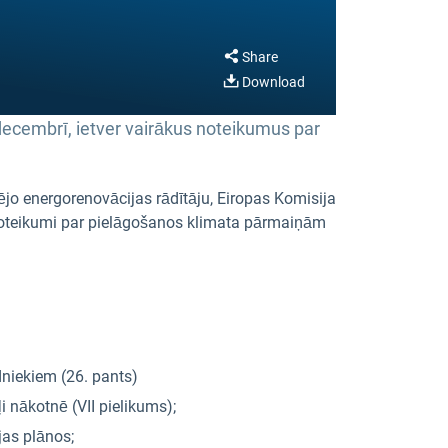
Share
Download
decembrī, ietver vairākus noteikumus par
ējo energorenovācijas rādītāju, Eiropas Komisija
i noteikumi par pielāgošanos klimata pārmaiņām
dniekiem (26. pants)
 nākotnē (VII pielikums);
jas plānos;