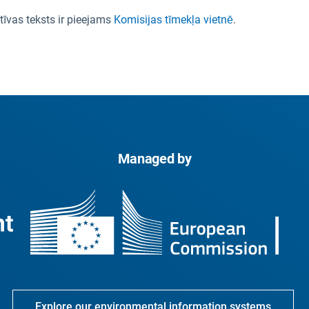
tīvas teksts ir pieejams
Komisijas tīmekļa vietnē
.
Managed by
Explore our environmental information systems