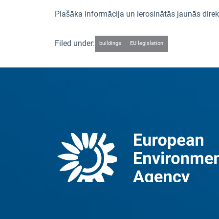
Plašāka informācija un ierosinātās jaunās direk
Filed under:
buildings
EU legislation