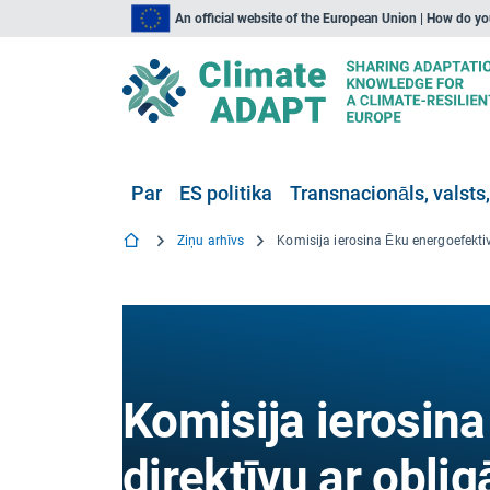
An official website of the European Union | How do y
Par
ES politika
Transnacionāls, valsts,
Ziņu arhīvs
Komisija ierosina
direktīvu ar obli