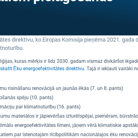
tātes direktīvu, ko Eiropas Komisija pieņēma 2021. gada 
tnoturību.
ģijas, kuras mērķis ir līdz 2030. gadam vismaz divkāršot ikgad
skatīt Ēku energoefektivitātes direktīvu.
Tajā ir iekļauti vairāk
umu risināšanu renovācijā un jaunās ēkās (7. un 8. pants)
gošanās spēju (10. pants)
rmāciju par klimatnoturību (16. pants)
umu materiālos ir jāpievēršas izturētspējai, piemēram, būvstrā
lu energoefektivitātes līmeni, jāņem vērā klimatiskie apstākļi
katiem par īstenotajām rīcībpolitikām nacionālajos ēku renovāci