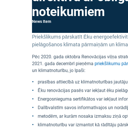
noteikumiem
News Item
Priekšlikums pārskatīt Ēku energoefektivi
pielāgošanos klimata pārmaiņām un klima
Pēc 2020. gada oktobra Renovācijas viļņa stratē
2021. gada decembrī pieņēma
priekšlikumu pār
un klimatnoturību, jo īpaši:
prasības attiecībā uz klimatnoturības jautāj
Ēku renovācijas pasēs var iekļaut ēku pielā
Energosnieguma sertifikātos var iekļaut info
Dalībvalstīm savos informatīvajos un norādīj
metodēm, ar kurām nosaka izmaksu ziņā optimā
klimatnoturību var izmantot kā rādītāju pārs