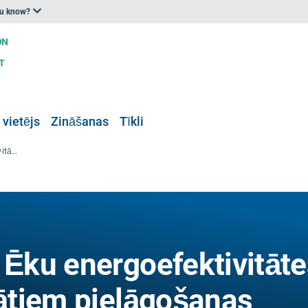
ou know?
 vietējs
Zināšanas
Tīkli
Komisija ierosina Ēku energoefektivitātes direktīvu ar obligātiem pielāgošanas noteikumiem
 Ēku energoefektivitāt
gātiem pielāgošanas