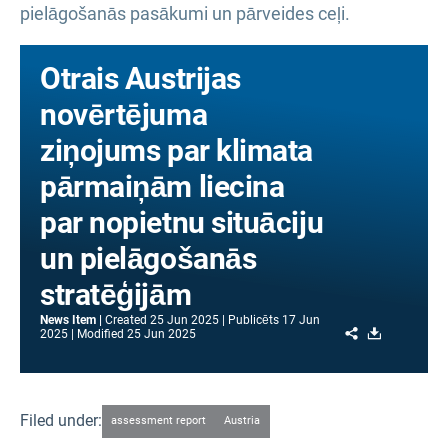
pielāgošanās pasākumi un pārveides ceļi.
Otrais Austrijas
novērtējuma
ziņojums par klimata
pārmaiņām liecina
par nopietnu situāciju
un pielāgošanās
stratēģijām
News Item
Created
25 Jun 2025
Publicēts
17 Jun
Share
Download
2025
Modified
25 Jun 2025
Filed under:
assessment report
Austria