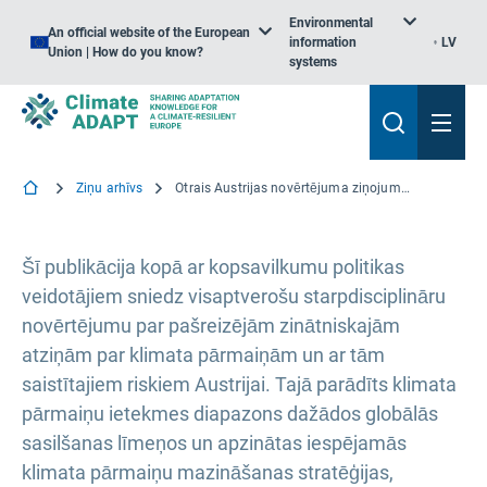
Environmental
An official website of the European
information
LV
Union | How do you know?
systems
Ziņu arhīvs
Otrais Austrijas novērtējuma ziņojums par klimata pārmaiņām liecina par nopietnu situāciju un pielāgošanās stratēģijām
Šī publikācija kopā ar kopsavilkumu politikas
veidotājiem sniedz visaptverošu starpdisciplināru
novērtējumu par pašreizējām zinātniskajām
atziņām par klimata pārmaiņām un ar tām
saistītajiem riskiem Austrijai. Tajā parādīts klimata
pārmaiņu ietekmes diapazons dažādos globālās
sasilšanas līmeņos un apzinātas iespējamās
klimata pārmaiņu mazināšanas stratēģijas,