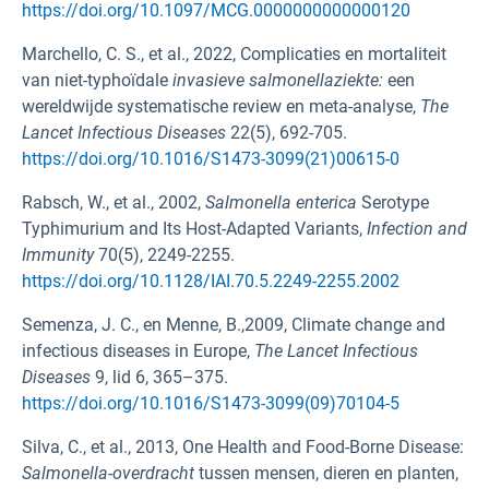
https://doi.org/10.1097/MCG.0000000000000120
Marchello, C. S., et al., 2022, Complicaties en mortaliteit
van niet-typhoïdale
invasieve salmonellaziekte:
een
wereldwijde systematische review en meta-analyse,
The
Lancet Infectious Diseases
22(5), 692-705.
https://doi.org/10.1016/S1473-3099(21)00615-0
Rabsch, W., et al., 2002,
Salmonella enterica
Serotype
Typhimurium and Its Host-Adapted Variants,
Infection and
Immunity
70(5), 2249-2255.
https://doi.org/10.1128/IAI.70.5.2249-2255.2002
Semenza, J. C., en Menne, B.,2009, Climate change and
infectious diseases in Europe,
The Lancet Infectious
Diseases
9, lid 6, 365–375.
https://doi.org/10.1016/S1473-3099(09)70104-5
Silva, C., et al., 2013, One Health and Food-Borne Disease:
Salmonella-overdracht
tussen mensen, dieren en planten,