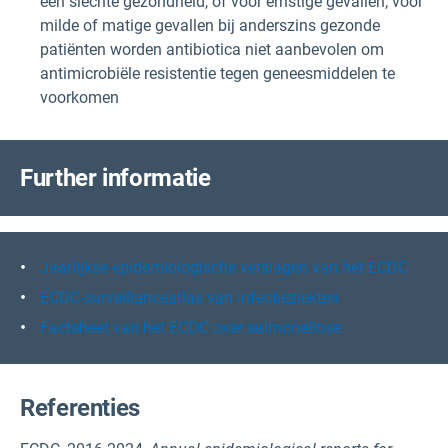
een slechte gezondheid, of voor ernstige gevallen; voor
milde of matige gevallen bij anderszins gezonde
patiënten worden antibiotica niet aanbevolen om
antimicrobiële resistentie tegen geneesmiddelen te
voorkomen
F
urther informatie
Jaarlijkse epidemiologische verslagen van het ECDC
ECDC-surveillanceatlas van infectieziekten
Factsheet van het ECDC over salmonellose
Referenties