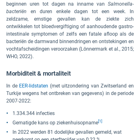
beginnen uren tot dagen na inname van
Salmonella-
bacteriën
en duren enkele dagen tot een week. In
zeldzame, ernstige gevallen kan de ziekte zich
ontwikkelen tot bloedvergiftiging of aanhoudende gastro-
intestinale symptomen of zelfs een fatale afloop als de
bacteriën de darmwand binnendringen en ontstekingen en
vochtafscheidingen veroorzaken (Lönnermark et al., 2015;
WHO, 2022).
Morbiditeit & mortaliteit
In de
EER-lidstaten
(met uitzondering van Zwitserland en
Turkije wegens het ontbreken van gegevens) in de periode
2007-2022:
1.334.344 infecties
[1]
Gematigde kans op ziekenhuisopname
In 2022 werden 81 dodelijke gevallen gemeld, wat
neerkomt op een sterftecijfer van 0,22 %.