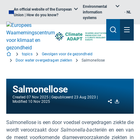
Environmental
An official website of the European
information
NL
Union | How do you know?
systems
topics
Gevolgen voor de gezondheid
Door water overgedragen ziekten
Salmonellose
Salmonellose
Created
07 Nov 2025
Gepubliceerd
23 Aug 2023
Share
Download
Modified
10 Nov 2025
Salmonellose is een door voedsel overgedragen ziekte die
wordt veroorzaakt door
Salmonella-bacteriën
en een van
de meest voorkomende diarreeveroorzakende ziekten in