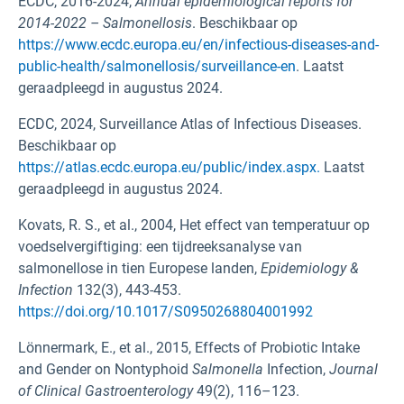
ECDC, 2016-2024,
Annual epidemiological reports for
2014-2022 –
Salmonellosis
. Beschikbaar op
https://www.ecdc.europa.eu/en/infectious-diseases-and-
public-health/salmonellosis/surveillance-en
. Laatst
geraadpleegd in augustus 2024.
ECDC, 2024, Surveillance Atlas of Infectious Diseases.
Beschikbaar op
https://atlas.ecdc.europa.eu/public/index.aspx.
Laatst
geraadpleegd in augustus 2024.
Kovats, R. S., et al., 2004, Het effect van temperatuur op
voedselvergiftiging: een tijdreeksanalyse van
salmonellose in tien Europese landen,
Epidemiology &
Infection
132(3), 443-453.
https://doi.org/10.1017/S0950268804001992
Lönnermark, E., et al., 2015, Effects of Probiotic Intake
and Gender on Nontyphoid
Salmonella
Infection,
Journal
of Clinical Gastroenterology
49(2), 116–123.