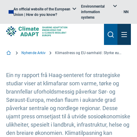
Environmental
An official website of the European
information
NN
Union | How do you know?
systems
Nyhende Arkiv
Klimastress og EU-samhald: Styrke europeisk motstandskraft gjennom klimatilpasning
Ein ny rapport frå Haag-senteret for strategiske
studiar viser at klimafarar som varme, tørke og
brannfellar uforholdsmessig påverkar Sør- og
Søraust-Europa, medan flaum i aukande grad
påverkar sentrale og nordlege regionar. Desse
ujamt press omsetjast til å utvide sosioøkonomiske
ulikheiter, spesielt i landbruk, infrastruktur, helse og
den breiare økonomien. Klimatilpasning kan