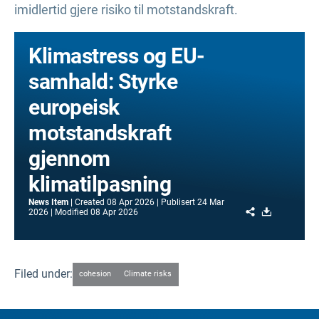
imidlertid gjere risiko til motstandskraft.
Klimastress og EU-
samhald: Styrke
europeisk
motstandskraft
gjennom
klimatilpasning
News Item
Created
08 Apr 2026
Publisert
24 Mar
Share
Download
2026
Modified
08 Apr 2026
Filed under:
cohesion
Climate risks